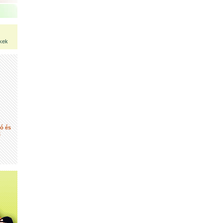
kek
tó és
k