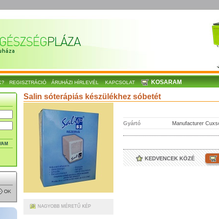
KOSARAM
K?
REGISZTRÁCIÓ
ÁRUHÁZI HÍRLEVÉL
KAPCSOLAT
Salin sóterápiás készülékhez sóbetét
Gyártó
Manufacturer Cuxso
VAM
KEDVENCEK KÖZÉ
NAGYOBB MÉRETŰ KÉP