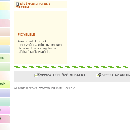
KÍVÁNSÁGLISTÁRA
TESZEM
FIGYELEM!
A megrendelt termék
felhasználása előtt figyelmesen
olvassa el a csomagoláson
található tájékoztatót is!
rm.
VISSZA AZ ELŐZŐ OLDALRA
VISSZA AZ ÁRU
erek
All rights reserved www.vital.hu 1999 - 2017 ©
k
k
k