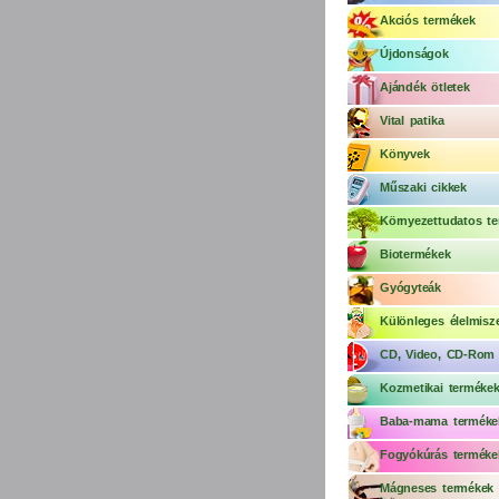
Akciós termékek
Újdonságok
Ajándék ötletek
Vital patika
Könyvek
Műszaki cikkek
Környezettudatos te
Biotermékek
Gyógyteák
Különleges élelmisz
CD, Video, CD-Rom
Kozmetikai terméke
Baba-mama terméke
Fogyókúrás terméke
Mágneses termékek