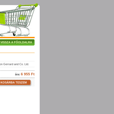
VISSZA A FŐOLDALRA
n Gerrard and Co. Ltd.
6 955 Ft
ára:
KOSÁRBA TESZEM