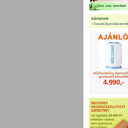
Aloe vera termékek
Ajánlatunk
•
Garuda Ayurvéda termé
Hűtőszekrény légtisztí
gombaölő készülé
4.990,-