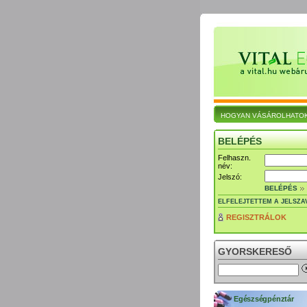
HOGYAN VÁSÁROLHATO
BELÉPÉS
Felhaszn.
név:
Jelszó:
BELÉPÉS
ELFELEJTETTEM A JELSZA
REGISZTRÁLOK
GYORSKERESŐ
Egészségpénztár