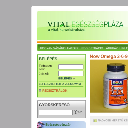
HOGYAN VÁSÁROLHATOK?
REGISZTRÁCIÓ
ÁRUHÁZI HÍRL
Now Omega 3-6-9 
BELÉPÉS
Felhaszn.
név:
Jelszó:
BELÉPÉS
ELFELEJTETTEM A JELSZAVAM
REGISZTRÁLOK
GYORSKERESŐ
NAGYOBB MÉRETŰ KÉ
Egészségpénztár