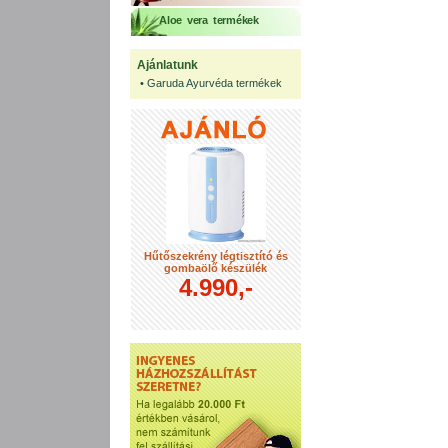
Aloe vera termékek
Ajánlatunk
•
Garuda Ayurvéda termékek
Hűtőszekrény légtisztító és
gombaölő készülék
4.990,-