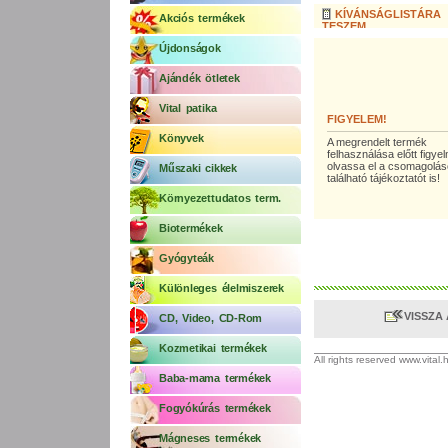
KÍVÁNSÁGLISTÁRA
Akciós termékek
TESZEM
Újdonságok
Ajándék ötletek
Vital patika
FIGYELEM!
Könyvek
A megrendelt termék
felhasználása előtt figy
olvassa el a csomagolá
Műszaki cikkek
található tájékoztatót is!
Környezettudatos term.
Biotermékek
Gyógyteák
Különleges élelmiszerek
VISSZA
CD, Video, CD-Rom
Kozmetikai termékek
All rights reserved www.vital
Baba-mama termékek
Fogyókúrás termékek
Mágneses termékek