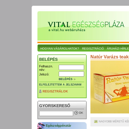
HOGYAN VÁSÁROLHATOK?
REGISZTRÁCIÓ
ÁRUHÁZI HÍRL
Natúr Varázs teak
BELÉPÉS
Felhaszn.
név:
Jelszó:
BELÉPÉS
ELFELEJTETTEM A JELSZAVAM
REGISZTRÁLOK
GYORSKERESŐ
NAGYOBB MÉRETŰ KÉ
Egészségpénztár