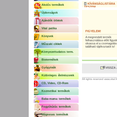
KÍVÁNSÁGLISTÁRA
Akciós termékek
TESZEM
Újdonságok
Ajándék ötletek
Vital patika
FIGYELEM!
Könyvek
A megrendelt termék
felhasználása előtt figy
olvassa el a csomagolá
Műszaki cikkek
található tájékoztatót is!
Környezettudatos term.
Biotermékek
Gyógyteák
VISSZA
Különleges élelmiszerek
All rights reserved www.vital
CD, Video, CD-Rom
Kozmetikai termékek
Baba-mama termékek
Fogyókúrás termékek
Mágneses termékek