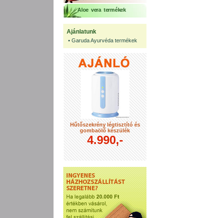
Aloe vera termékek
Ajánlatunk
•
Garuda Ayurvéda termékek
Hűtőszekrény légtisztító és
gombaölő készülék
4.990,-