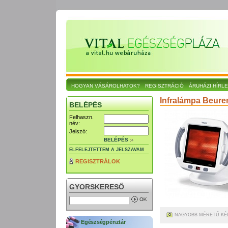
HOGYAN VÁSÁROLHATOK?
REGISZTRÁCIÓ
ÁRUHÁZI HÍRL
Infralámpa Beurer
BELÉPÉS
Felhaszn.
név:
Jelszó:
BELÉPÉS
ELFELEJTETTEM A JELSZAVAM
REGISZTRÁLOK
GYORSKERESŐ
NAGYOBB MÉRETŰ KÉ
Egészségpénztár