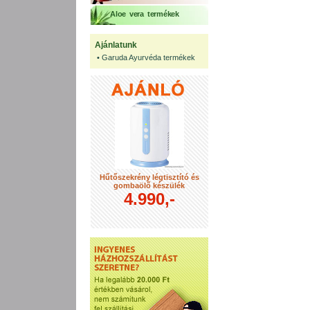
Aloe vera termékek
Ajánlatunk
•
Garuda Ayurvéda termékek
Hűtőszekrény légtisztító és
gombaölő készülék
4.990,-