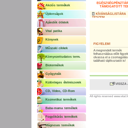
EGÉSZSÉGPÉNZTÁR
Akciós termékek
TÁMOGATOTT TE
Újdonságok
KÍVÁNSÁGLISTÁRA
TESZEM
Ajándék ötletek
Vital patika
Könyvek
FIGYELEM!
Műszaki cikkek
A megrendelt termék
felhasználása előtt figy
Környezettudatos term.
olvassa el a csomagolá
található tájékoztatót is!
Biotermékek
Gyógyteák
Különleges élelmiszerek
VISSZA
CD, Video, CD-Rom
All rights reserved www.vital
Kozmetikai termékek
Baba-mama termékek
Fogyókúrás termékek
Mágneses termékek