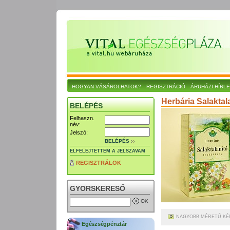
HOGYAN VÁSÁROLHATOK?
REGISZTRÁCIÓ
ÁRUHÁZI HÍRL
Herbária Salaktal
BELÉPÉS
Felhaszn.
név:
Jelszó:
BELÉPÉS
ELFELEJTETTEM A JELSZAVAM
REGISZTRÁLOK
GYORSKERESŐ
NAGYOBB MÉRETŰ KÉ
Egészségpénztár