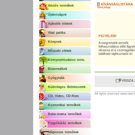
KÍVÁNSÁGLISTÁRA
Akciós termékek
TESZEM
Újdonságok
Ajándék ötletek
Vital patika
FIGYELEM!
Könyvek
A megrendelt termék
felhasználása előtt figy
olvassa el a csomagolá
Műszaki cikkek
található tájékoztatót is!
Környezettudatos term.
Biotermékek
Gyógyteák
VISSZA
Különleges élelmiszerek
All rights reserved www.vital
CD, Video, CD-Rom
Kozmetikai termékek
Baba-mama termékek
Fogyókúrás termékek
Mágneses termékek