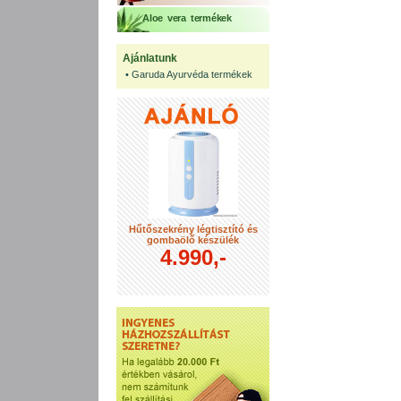
Aloe vera termékek
Ajánlatunk
•
Garuda Ayurvéda termékek
Hűtőszekrény légtisztító és
gombaölő készülék
4.990,-