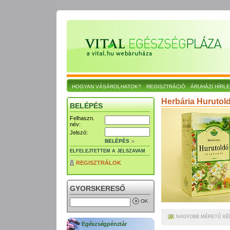
HOGYAN VÁSÁROLHATOK?
REGISZTRÁCIÓ
ÁRUHÁZI HÍRL
Herbária Hurutol
BELÉPÉS
Felhaszn.
név:
Jelszó:
BELÉPÉS
ELFELEJTETTEM A JELSZAVAM
REGISZTRÁLOK
GYORSKERESŐ
NAGYOBB MÉRETŰ KÉ
Egészségpénztár