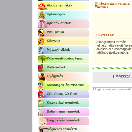
KÍVÁNSÁGLISTÁRA
Akciós termékek
TESZEM
Újdonságok
Ajándék ötletek
Vital patika
FIGYELEM!
Könyvek
A megrendelt termék
felhasználása előtt figy
olvassa el a csomagolá
Műszaki cikkek
található tájékoztatót is!
Környezettudatos term.
Biotermékek
Gyógyteák
VISSZA
Különleges élelmiszerek
All rights reserved www.vital
CD, Video, CD-Rom
Kozmetikai termékek
Baba-mama termékek
Fogyókúrás termékek
Mágneses termékek