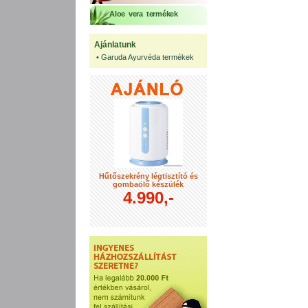
Aloe vera termékek
Ajánlatunk
•
Garuda Ayurvéda termékek
Hűtőszekrény légtisztító és
gombaölő készülék
4.990,-