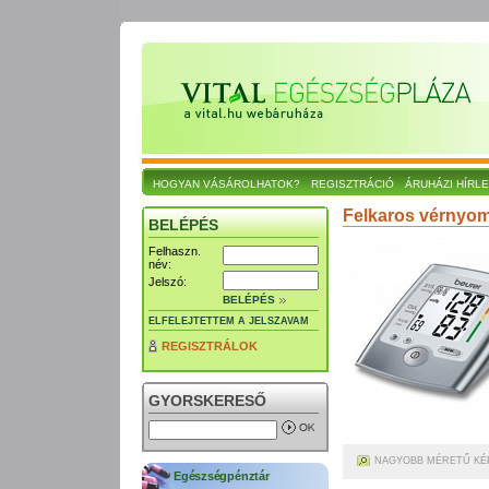
HOGYAN VÁSÁROLHATOK?
REGISZTRÁCIÓ
ÁRUHÁZI HÍRL
Felkaros vérnyo
BELÉPÉS
Felhaszn.
név:
Jelszó:
BELÉPÉS
ELFELEJTETTEM A JELSZAVAM
REGISZTRÁLOK
GYORSKERESŐ
NAGYOBB MÉRETŰ KÉ
Egészségpénztár