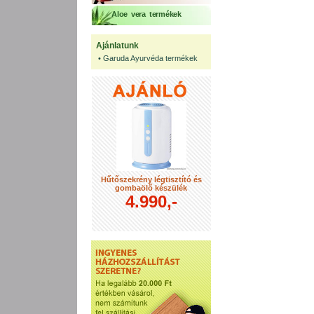
Aloe vera termékek
Ajánlatunk
•
Garuda Ayurvéda termékek
Hűtőszekrény légtisztító és
gombaölő készülék
4.990,-