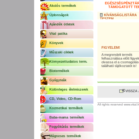
EGÉSZSÉGPÉNZTÁR
Akciós termékek
TÁMOGATOTT TE
Újdonságok
KÍVÁNSÁGLISTÁRA
TESZEM
Ajándék ötletek
Vital patika
Könyvek
FIGYELEM!
Műszaki cikkek
A megrendelt termék
felhasználása előtt figy
Környezettudatos term.
olvassa el a csomagolá
található tájékoztatót is!
Biotermékek
Gyógyteák
Különleges élelmiszerek
VISSZA
CD, Video, CD-Rom
All rights reserved www.vital
Kozmetikai termékek
Baba-mama termékek
Fogyókúrás termékek
Mágneses termékek