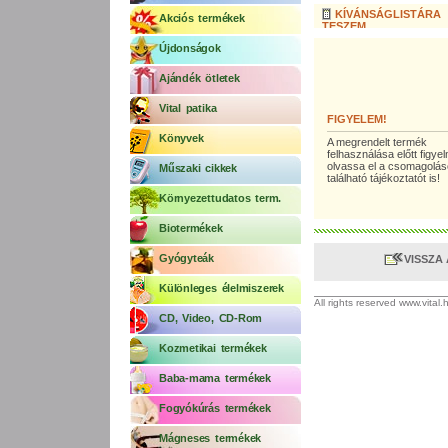
KÍVÁNSÁGLISTÁRA
Akciós termékek
TESZEM
Újdonságok
Ajándék ötletek
Vital patika
FIGYELEM!
Könyvek
A megrendelt termék
felhasználása előtt figy
olvassa el a csomagolá
Műszaki cikkek
található tájékoztatót is!
Környezettudatos term.
Biotermékek
Gyógyteák
VISSZA
Különleges élelmiszerek
All rights reserved www.vital
CD, Video, CD-Rom
Kozmetikai termékek
Baba-mama termékek
Fogyókúrás termékek
Mágneses termékek