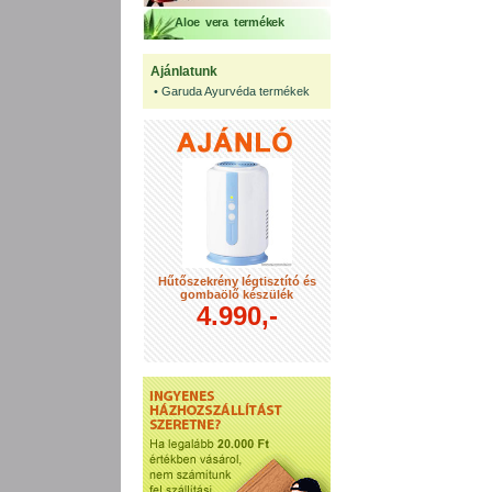
Aloe vera termékek
Ajánlatunk
•
Garuda Ayurvéda termékek
Hűtőszekrény légtisztító és
gombaölő készülék
4.990,-