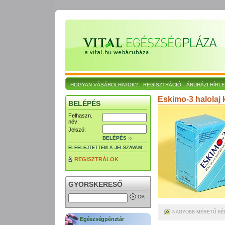
HOGYAN VÁSÁROLHATOK?
REGISZTRÁCIÓ
ÁRUHÁZI HÍRL
Eskimo-3 halolaj 
BELÉPÉS
Felhaszn.
név:
Jelszó:
BELÉPÉS
ELFELEJTETTEM A JELSZAVAM
REGISZTRÁLOK
GYORSKERESŐ
NAGYOBB MÉRETŰ KÉ
Egészségpénztár