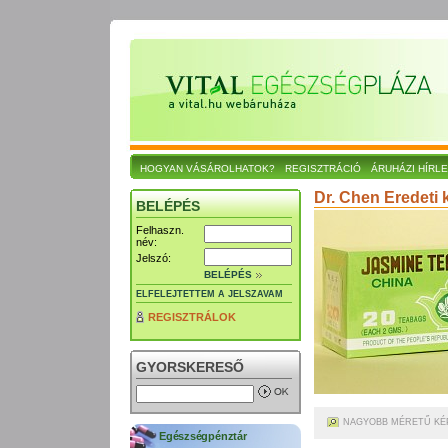
HOGYAN VÁSÁROLHATOK?
REGISZTRÁCIÓ
ÁRUHÁZI HÍRL
Dr. Chen Eredeti k
BELÉPÉS
Felhaszn.
név:
Jelszó:
BELÉPÉS
ELFELEJTETTEM A JELSZAVAM
REGISZTRÁLOK
GYORSKERESŐ
NAGYOBB MÉRETŰ KÉ
Egészségpénztár