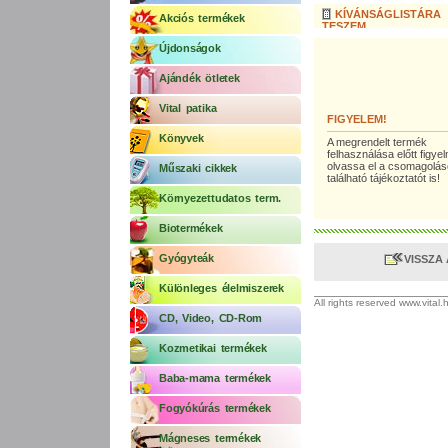
KÍVÁNSÁGLISTÁRA
Akciós termékek
TESZEM
Újdonságok
Ajándék ötletek
Vital patika
FIGYELEM!
Könyvek
A megrendelt termék
felhasználása előtt figy
olvassa el a csomagolá
Műszaki cikkek
található tájékoztatót is!
Környezettudatos term.
Biotermékek
Gyógyteák
VISSZA
Különleges élelmiszerek
All rights reserved www.vital
CD, Video, CD-Rom
Kozmetikai termékek
Baba-mama termékek
Fogyókúrás termékek
Mágneses termékek