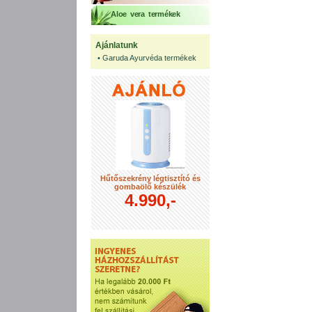
Aloe vera termékek
Ajánlatunk
•
Garuda Ayurvéda termékek
Hűtőszekrény légtisztító és
gombaölő készülék
4.990,-