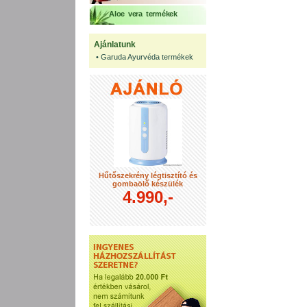
Aloe vera termékek
Ajánlatunk
•
Garuda Ayurvéda termékek
Hűtőszekrény légtisztító és
gombaölő készülék
4.990,-