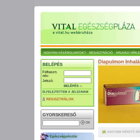
HOGYAN VÁSÁROLHATOK?
REGISZTRÁCIÓ
ÁRUHÁZI HÍRL
Diapulmon Inhalá
BELÉPÉS
Felhaszn.
név:
Jelszó:
BELÉPÉS
ELFELEJTETTEM A JELSZAVAM
REGISZTRÁLOK
GYORSKERESŐ
NAGYOBB MÉRETŰ KÉ
Egészségpénztár