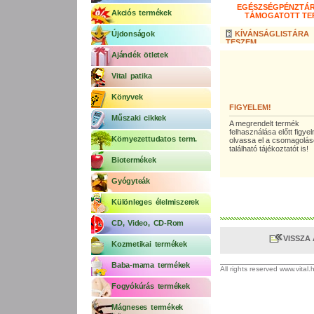
EGÉSZSÉGPÉNZTÁR
Akciós termékek
TÁMOGATOTT TE
Újdonságok
KÍVÁNSÁGLISTÁRA
TESZEM
Ajándék ötletek
Vital patika
Könyvek
FIGYELEM!
Műszaki cikkek
A megrendelt termék
felhasználása előtt figy
Környezettudatos term.
olvassa el a csomagolá
található tájékoztatót is!
Biotermékek
Gyógyteák
Különleges élelmiszerek
CD, Video, CD-Rom
VISSZA
Kozmetikai termékek
Baba-mama termékek
All rights reserved www.vital
Fogyókúrás termékek
Mágneses termékek