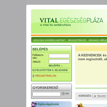
HOGYAN VÁSÁROLHATOK?
REGISZTRÁCIÓ
ÁRUHÁZI HÍRL
BELÉPÉS
A KEDVENCEK és a
Felhaszn.
név:
nem regisztrált, 
Jelszó:
BELÉPÉS
ELFELEJTETTEM A JELSZAVAM
REGISZTRÁLOK
GYORSKERESŐ
KERESÉS:
Egészségpénztár