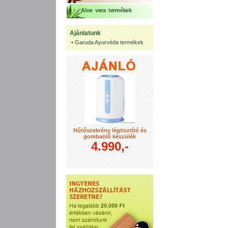
Aloe vera termékek
Ajánlatunk
•
Garuda Ayurvéda termékek
Hűtőszekrény légtisztító és
gombaölő készülék
4.990,-