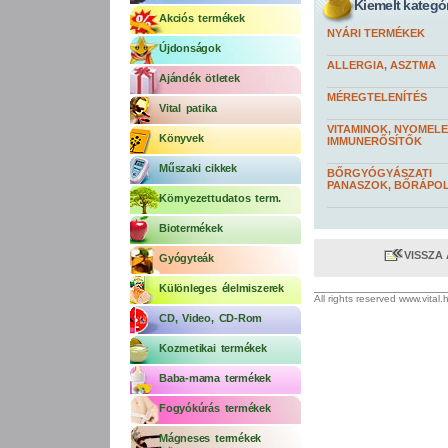
Kiemelt kategó
Akciós termékek
NYÁRI TERMÉKEK
Újdonságok
ALLERGIA, ASZTMA
Ajándék ötletek
MÉREGTELENÍTÉS
Vital patika
VITAMINOK, NYOMEL
Könyvek
IMMUNERŐSÍTŐK
Műszaki cikkek
BŐRGYÓGYÁSZATI
PANASZOK, BŐRÁPO
Környezettudatos term.
Biotermékek
VISSZA
Gyógyteák
Különleges élelmiszerek
All rights reserved www.vital
CD, Video, CD-Rom
Kozmetikai termékek
Baba-mama termékek
Fogyókúrás termékek
Mágneses termékek