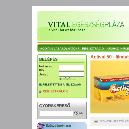
HOGYAN VÁSÁROLHATOK?
REGISZTRÁCIÓ
ÁRUHÁZI HÍRL
Actival 50+ filmta
BELÉPÉS
Felhaszn.
név:
Jelszó:
BELÉPÉS
ELFELEJTETTEM A JELSZAVAM
REGISZTRÁLOK
GYORSKERESŐ
NAGYOBB MÉRETŰ KÉ
Egészségpénztár