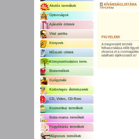
KÍVÁNSÁGLISTÁRA
Akciós termékek
TESZEM
Újdonságok
Ajándék ötletek
Vital patika
FIGYELEM!
Könyvek
A megrendelt termék
felhasználása előtt figy
olvassa el a csomagolá
Műszaki cikkek
található tájékoztatót is!
Környezettudatos term.
Biotermékek
Gyógyteák
Különleges élelmiszerek
CD, Video, CD-Rom
Kozmetikai termékek
Baba-mama termékek
Fogyókúrás termékek
Mágneses termékek