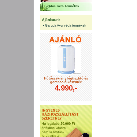
Aloe vera termékek
Ajánlatunk
•
Garuda Ayurvéda termékek
Hűtőszekrény légtisztító és
gombaölő készülék
4.990,-