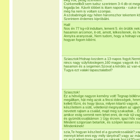
elég volt, pedig szeretem.
Csirkemellből sem tudsz szerintem 3-4 db-ot meg
fogadja be. Kávét többet is ittam naponta - cukor é
még ha nem is voltam szomjas.
A szobabringát egy héten háromszhor tekertem kb.
Szerintem érdemes kipróbálni.
Hali!
Nos én 77 kg-ról indultam, lement 5. én örülök nek
hasamon arcomon, it-ott, amott, lelkesítenek, és 
Annyira aranyosak, Nem tudom, hogy a holnapi va
hogyan fogom kibírni.
Sziasztok!Holnap kezdem a 13-napos fogyit.Nemt
nincs nagy súlyfoloslegem,160 magas vagyok és 5
hasamon és a segemen.Szoval a kérdés az van-e
Tugya ezt valaki tapasztalatbol?
Sziasztok!
Ez a hétvége nagyon kemény volt! Tegnap böllérve
megálltam, hát még azok a fincsi édességek, hm
kellett főzni, és hogy lássa, milyen kitartó vagyok,
készítettem a sütit, véletlenül megnyaltam az ujja
nevetett rajtam a család, majd meg szakadtak... É
amikor estig semmit nem lehet enni, de már túl v
és gyümölcssalátámon :) Úgy érzem, igazi hős vag
Mindent szigorúan betartok, és szépen lassan csuss
MIndenkinek!
szia,Te hogyan készíted el a gyumolcssalátát?,va
mennyit lehet enni egy mély tányéral?,vagy az már
az aszt jelenti hogy ecetet se rakjunk hozzá?Gye