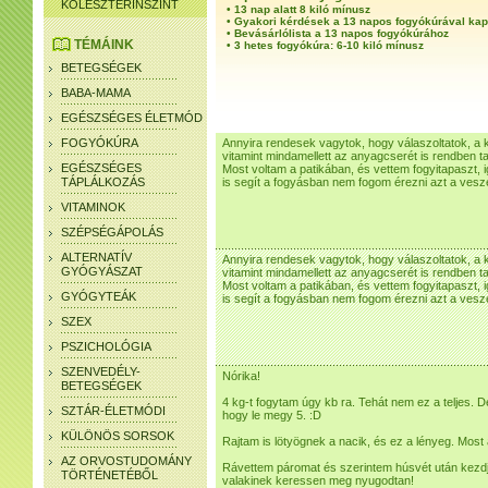
KOLESZTERINSZINT
•
13 nap alatt 8 kiló mínusz
•
Gyakori kérdések a 13 napos fogyókúrával ka
•
Bevásárlólista a 13 napos fogyókúrához
TÉMÁINK
•
3 hetes fogyókúra: 6-10 kiló mínusz
BETEGSÉGEK
BABA-MAMA
EGÉSZSÉGES ÉLETMÓD
FOGYÓKÚRA
Annyira rendesek vagytok, hogy válaszoltatok, 
vitamint mindamellett az anyagcserét is rendben tar
EGÉSZSÉGES
Most voltam a patikában, és vettem fogyitapaszt,
TÁPLÁLKOZÁS
is segít a fogyásban nem fogom érezni azt a vesz
VITAMINOK
SZÉPSÉGÁPOLÁS
ALTERNATÍV
Annyira rendesek vagytok, hogy válaszoltatok, 
GYÓGYÁSZAT
vitamint mindamellett az anyagcserét is rendben tar
Most voltam a patikában, és vettem fogyitapaszt,
GYÓGYTEÁK
is segít a fogyásban nem fogom érezni azt a vesz
SZEX
PSZICHOLÓGIA
SZENVEDÉLY-
Nórika!
BETEGSÉGEK
4 kg-t fogytam úgy kb ra. Tehát nem ez a teljes.
SZTÁR-ÉLETMÓDI
hogy le megy 5. :D
KÜLÖNÖS SORSOK
Rajtam is lötyögnek a nacik, és ez a lényeg. Most 
AZ ORVOSTUDOMÁNY
Rávettem páromat és szerintem húsvét után kezd
TÖRTÉNETÉBŐL
valakinek keressen meg nyugodtan!