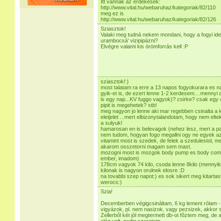
Itt vannak az érdekesek:
http://www.vital.hu/webaruhaz/kategoriak/82/110
meg ez is
http://www.vital.hu/webaruhaz/kategoriak/82/126
Sziasztok!
Valaki meg tudná nekem mondani, hogy a fogyi ideje
urambocsá' vizipipázni?
Elvégre valami kis örömforrás kell :P
sziasztok!:)
most talatam ra erre a 13 napos fogyokurara es n
gyik-et is, de ezert lenne 1-2 kerdesem....mennyi 
is egy nap...KV fuggo vagyok)? csirke? csak egy 
pipit is megehetek? stb!
meg nagyon jo lenne aki mar regebben csinalta a k
eletjelet ...mert elbizonytalandotam, hogy nem elt
a sulyuk!
hamarosan en is belevagok (nehez lesz, mert a pa
nem tudom, hogyan fogo megallni ogy ne egyek az
vitamint most is szedek, de felek a szedulestol, 
akarom osszetorni magam sem mast.
mozogni most is mozgok body pump es body comba
ember, imadom)
178cm vagyok 74 kilo, csoda lenne 8kilo (mennyikb
kilonak is nagyon orulnek elosre :D
na tovabbi szep napot:) es sok sikert meg kitartas
werocs:)
Szia!
Decemberben végigcsináltam, 6 kg lement rólam - ke
vigyázok, pl. nem nasizok, vagy pezsizek, akkor sz
Zellerből két jól megtermett db-ot főztem meg, d