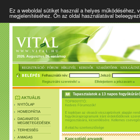
Ez a weboldal sütiket használ a helyes működéséhez, v
megjelenítéséhez. Ön az oldal használatával beleegyez
2026. Augusztus 09. vasárnap
:
:
:
:
:
REGISZTRÁCIÓ
FÓRUM
HÍRLEVÉL
KERESŐK
SZAKÉRTŐINK
SZOLGÁLTAT
Felhasználói név:
Jelszó:
Regisztrálni szeretnék!
Elfelejtettem a jelszavam
Tapasztalatok a 13 napos fogyókúráró
AKTUÁLIS
TOPIKNYITÓ:
NYITÓLAP
Kedves Fórumozók!
HOMEOPÁTIA
E topikban az olvasói visszajelzések alapján re
fogyókúraprogramunk iránt érdeklődőknek szeretn
DAGANATOS
megosztására, kicserélésére. Kellemes csevegés
MEGBETEGEDÉSEK
A vital.hu szerkesztősége
TERHESSÉG
A MAGAS
Kapcsolódó anyagok: