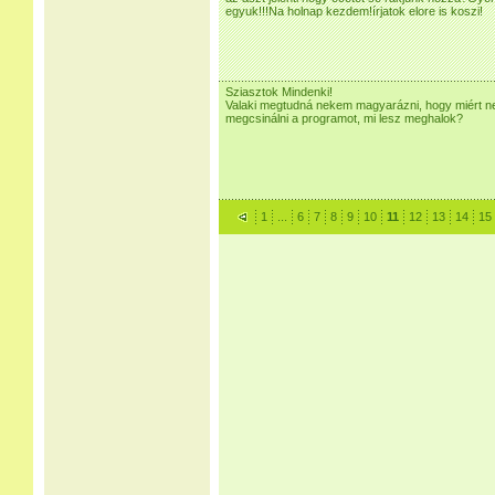
egyuk!!!Na holnap kezdem!írjatok elore is koszi!
Sziasztok Mindenki!
Valaki megtudná nekem magyarázni, hogy miért n
megcsinálni a programot, mi lesz meghalok?
1
...
6
7
8
9
10
11
12
13
14
15