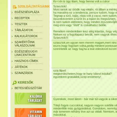
Kv-t én is úgy ittam, hogy benne volt a cukor
SZOLGÁLTATÁSAINK
Sziasztok!
Most tartok az ötödik nap elején, rá álltam a mér
EGÉSZSÉGPLÁZA
ha maradna ez a tendencia, persze tudom, hogy e
Tegnap a túró, tojás, répa volt a vacsi, nem tudom,
RECEPTEK
összekevertem a túrót és a tojást és megsóztam, 
is nem tudom eldönteni, hogy minden összetevőjét
TESZTEK
meg enni vagy "ételt" is csinálhatsz belőle.
TÁBLÁZATOK
Remélem mindenkiben lesz elég kitartás, hogy végi
Nekem ez a fogyitapasz bevált, nem vagyok éhes 
KALKULÁTOROK
Sziasztok!!!
SZAKÉRTŐINK
sziasztok,en ugyan nem merem magam,mert ninc
VÁLASZOLNAK
eszre,hogy fogytam volna,pedig mindent pontosan
szerintetek az nagy baj,ha a teat edesitovel iszom
EGÉSZSÉGÜGYI
LINKCENTRUM
HASZNOS CÍMEK
JÁTÉKOK
szia lilipet!
SZAVAZÁSOK
megkerdezhetem,hogy te hany kilorol indultal?
egyebkent gratulalok,szep eredmeny!
KERESŐK
BETEGSÉGSZÓTÁR
Gyerekek, most látom - bár már túl vagyok a sikere
Tökjó fogyis cuccokkal, nagyon nagyon sokféle vi
mindenféle más gyógyteákkal. Gondolom, nemrég n
már ismerem néhány éve azt az oldalt. Nemtom, az
másokkal.