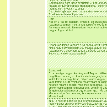
elég volt, pedig szeretem.
Csirkemellből sem tudsz szerintem 3-4 db-ot meg
fogadja be. Kávét többet is ittam naponta - cukor é
még ha nem is voltam szomjas.
A szobabringát egy héten háromszhor tekertem kb.
Szerintem érdemes kipróbálni.
Hali!
Nos én 77 kg-ról indultam, lement 5. én örülök nek
hasamon arcomon, it-ott, amott, lelkesítenek, és 
Annyira aranyosak, Nem tudom, hogy a holnapi va
hogyan fogom kibírni.
Sziasztok!Holnap kezdem a 13-napos fogyit.Nemt
nincs nagy súlyfoloslegem,160 magas vagyok és 5
hasamon és a segemen.Szoval a kérdés az van-e
Tugya ezt valaki tapasztalatbol?
Sziasztok!
Ez a hétvége nagyon kemény volt! Tegnap böllérve
megálltam, hát még azok a fincsi édességek, hm
kellett főzni, és hogy lássa, milyen kitartó vagyok,
készítettem a sütit, véletlenül megnyaltam az ujja
nevetett rajtam a család, majd meg szakadtak... É
amikor estig semmit nem lehet enni, de már túl v
és gyümölcssalátámon :) Úgy érzem, igazi hős vag
Mindent szigorúan betartok, és szépen lassan csuss
MIndenkinek!
szia,Te hogyan készíted el a gyumolcssalátát?,va
mennyit lehet enni egy mély tányéral?,vagy az már
az aszt jelenti hogy ecetet se rakjunk hozzá?Gye