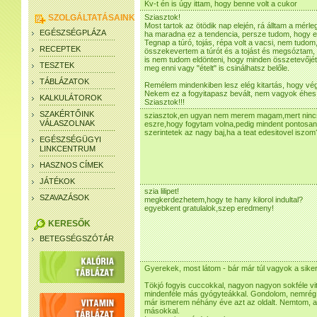
Kv-t én is úgy ittam, hogy benne volt a cukor
SZOLGÁLTATÁSAINK
Sziasztok!
Most tartok az ötödik nap elején, rá álltam a mér
EGÉSZSÉGPLÁZA
ha maradna ez a tendencia, persze tudom, hogy e
Tegnap a túró, tojás, répa volt a vacsi, nem tudom,
RECEPTEK
összekevertem a túrót és a tojást és megsóztam, 
is nem tudom eldönteni, hogy minden összetevőjét
TESZTEK
meg enni vagy "ételt" is csinálhatsz belőle.
TÁBLÁZATOK
Remélem mindenkiben lesz elég kitartás, hogy végi
Nekem ez a fogyitapasz bevált, nem vagyok éhes 
KALKULÁTOROK
Sziasztok!!!
SZAKÉRTŐINK
sziasztok,en ugyan nem merem magam,mert ninc
VÁLASZOLNAK
eszre,hogy fogytam volna,pedig mindent pontosan
szerintetek az nagy baj,ha a teat edesitovel iszom
EGÉSZSÉGÜGYI
LINKCENTRUM
HASZNOS CÍMEK
JÁTÉKOK
szia lilipet!
SZAVAZÁSOK
megkerdezhetem,hogy te hany kilorol indultal?
egyebkent gratulalok,szep eredmeny!
KERESŐK
BETEGSÉGSZÓTÁR
Gyerekek, most látom - bár már túl vagyok a sikere
Tökjó fogyis cuccokkal, nagyon nagyon sokféle vi
mindenféle más gyógyteákkal. Gondolom, nemrég n
már ismerem néhány éve azt az oldalt. Nemtom, az
másokkal.