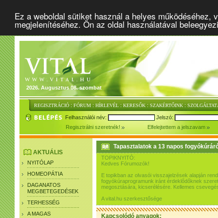
Ez a weboldal sütiket használ a helyes működéséhez, v
megjelenítéséhez. Ön az oldal használatával beleegyez
2026. Augusztus 08. szombat
:
:
:
:
:
REGISZTRÁCIÓ
FÓRUM
HÍRLEVÉL
KERESŐK
SZAKÉRTŐINK
SZOLGÁLTAT
Felhasználói név:
Jelszó:
Regisztrálni szeretnék!
Elfelejtettem a jelszavam
Tapasztalatok a 13 napos fogyókúráró
AKTUÁLIS
TOPIKNYITÓ:
NYITÓLAP
Kedves Fórumozók!
HOMEOPÁTIA
E topikban az olvasói visszajelzések alapján re
fogyókúraprogramunk iránt érdeklődőknek szeretn
DAGANATOS
megosztására, kicserélésére. Kellemes csevegés
MEGBETEGEDÉSEK
A vital.hu szerkesztősége
TERHESSÉG
A MAGAS
Kapcsolódó anyagok: