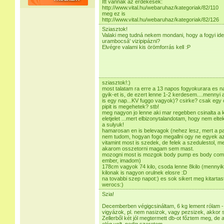
Itt vannak az érdekesek:
http://www.vital.hu/webaruhaz/kategoriak/82/110
meg ez is
http://www.vital.hu/webaruhaz/kategoriak/82/126
Sziasztok!
Valaki meg tudná nekem mondani, hogy a fogyi ideje
urambocsá' vizipipázni?
Elvégre valami kis örömforrás kell :P
sziasztok!:)
most talatam ra erre a 13 napos fogyokurara es n
gyik-et is, de ezert lenne 1-2 kerdesem....mennyi 
is egy nap...KV fuggo vagyok)? csirke? csak egy 
pipit is megehetek? stb!
meg nagyon jo lenne aki mar regebben csinalta a k
eletjelet ...mert elbizonytalandotam, hogy nem elt
a sulyuk!
hamarosan en is belevagok (nehez lesz, mert a pa
nem tudom, hogyan fogo megallni ogy ne egyek az
vitamint most is szedek, de felek a szedulestol, 
akarom osszetorni magam sem mast.
mozogni most is mozgok body pump es body comba
ember, imadom)
178cm vagyok 74 kilo, csoda lenne 8kilo (mennyikb
kilonak is nagyon orulnek elosre :D
na tovabbi szep napot:) es sok sikert meg kitartas
werocs:)
Szia!
Decemberben végigcsináltam, 6 kg lement rólam - ke
vigyázok, pl. nem nasizok, vagy pezsizek, akkor sz
Zellerből két jól megtermett db-ot főztem meg, d