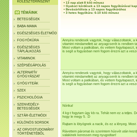
KOLESZTERINSZINT
•
13 nap alatt 8 kiló mínusz
•
Gyakori kérdések a 13 napos fogyókúrával ka
•
Bevásárlólista a 13 napos fogyókúrához
TÉMÁINK
•
3 hetes fogyókúra: 6-10 kiló mínusz
BETEGSÉGEK
BABA-MAMA
EGÉSZSÉGES ÉLETMÓD
FOGYÓKÚRA
Annyira rendesek vagytok, hogy válaszoltatok, 
vitamint mindamellett az anyagcserét is rendben tar
EGÉSZSÉGES
Most voltam a patikában, és vettem fogyitapaszt,
TÁPLÁLKOZÁS
is segít a fogyásban nem fogom érezni azt a vesz
VITAMINOK
SZÉPSÉGÁPOLÁS
ALTERNATÍV
Annyira rendesek vagytok, hogy válaszoltatok, 
GYÓGYÁSZAT
vitamint mindamellett az anyagcserét is rendben tar
Most voltam a patikában, és vettem fogyitapaszt,
GYÓGYTEÁK
is segít a fogyásban nem fogom érezni azt a vesz
SZEX
PSZICHOLÓGIA
SZENVEDÉLY-
Nórika!
BETEGSÉGEK
4 kg-t fogytam úgy kb ra. Tehát nem ez a teljes.
SZTÁR-ÉLETMÓDI
hogy le megy 5. :D
KÜLÖNÖS SORSOK
Rajtam is lötyögnek a nacik, és ez a lényeg. Most 
AZ ORVOSTUDOMÁNY
Rávettem páromat és szerintem húsvét után kezd
TÖRTÉNETÉBŐL
valakinek keressen meg nyugodtan!