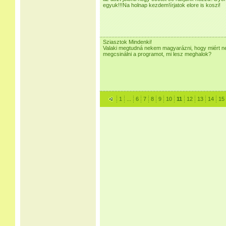
egyuk!!!Na holnap kezdem!írjatok elore is koszi!
Sziasztok Mindenki!
Valaki megtudná nekem magyarázni, hogy miért n
megcsinálni a programot, mi lesz meghalok?
1
...
6
7
8
9
10
11
12
13
14
15