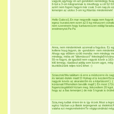
vagyok,úgyhogy én azt gondolom nemindegy 6vagy
6-bol a 3-om kilogramnak is mivelhogy a cél 52-
azért nem fogom hagyni már csak 3-om nap,és ezu
lemenjen az utolso 3-om kg.Kitartás mindenkinek!
Hello Gabcsi1.En mar negyedik napja nem fogyok 
egesz kuratol,nem ezert a2.5 kg minuszert csinal
nem szeretnem hogy karbavesszen eddigi faradoz
eredmenytol.Pa-Pa
Anna, nem mindenkinek azonnali a fogyása. Ez e
kellene hoyg legyen, de -gondolom- nem mindenkinél
Ahogy egy előttem szóló mondta: nem mindegy men
mindegy, mióta ott "állomásozó" feleslegből kívánu
55-re fogyni, de igaziból nem vagyok kövér a 163 
kiló lemegy, ráadásul addig sem iszom ugye, még 
tisztitókúránk teljes-körű lehet :-)
Sziasztok!Ma találtam rá erre a módszerre és na
és laktató ételek miatt!:D Holnap el is kezdem!Szo
nagyok kevés az akaraterőm és a kitartásom!:) :(
kúrásnak!!!Remélem beválik majd!:) Én most 172cm
fogamzásgátlótól híztam meg..felszedtem 20 kgot..
hogy az a 8as lemenjen:) de már 5 kgnak is örüln
Szia,meg tudlak érteni én is így érzek.Most a leg
egész házban a jo illatok terjengenek az ételektol
valaha ezt megismételném!Te végigcsinálnád mé