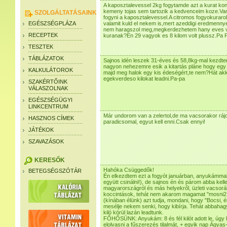
A kaposztalevessel 2kg fogytamde azt a kurat konny
kemeny tojas sem tartozik a kedvenceim koze.Van
SZOLGÁLTATÁSAINK
fogyni a kaposztalevessel.A citromos fogyokurarol
EGÉSZSÉGPLÁZA
valamit kuld el nekem is,mert azeddigi eredmen
nem haragszol meg,megkerdezhetem hany eves vag
RECEPTEK
kuranak?En 29 vagyok es 8 kilom volt plussz.Pa 
TESZTEK
TÁBLÁZATOK
Sajnos idén leszek 31-éves és 58,8kg-mal kezdt
nagyon nehezemre esik a kitartás pláne hogy egy
KALKULÁTOROK
majd meg halok egy kis édeségért,te nem?Hát akko
egekverdeso kilokat leadni.Pa-pa
SZAKÉRTŐINK
VÁLASZOLNAK
EGÉSZSÉGÜGYI
LINKCENTRUM
Már undorom van a zelertol,de ma vacsorakor rájo
HASZNOS CÍMEK
paradicsomal, egyut kell enni.Csak ennyi!
JÁTÉKOK
SZAVAZÁSOK
KERESŐK
Hahóka Csüggedők!
BETEGSÉGSZÓTÁR
Én elkezdtem ezt a fogyót januárban, anyukámmal
együtt csinálni!), de sajnos én és párom abba kell
magyarországról és más helyekről, üzleti vacsorá
koccintások, tehát nem akarom magamat "mosni2, d
(kínában élünk) azt tudja, mondani, hogy "Bocsi, é
mesélje nekem senki, hogy kibírja. Tehát abbahagy
kiló körül lazán leadtunk.
FŐHŐSÜNK: Anyukám: 8 és fél kilót adott le, úgy ho
elolvasni a fűszerezés tilalmát, + egyik nap Ágyas-