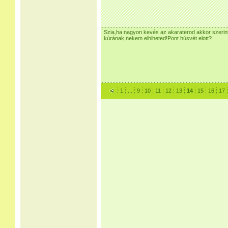
Szia,ha nagyon kevés az akaraterod akkor szeri
kúrának,nekem elhiheted!Pont húsvét elott?
1
...
9
10
11
12
13
14
15
16
17