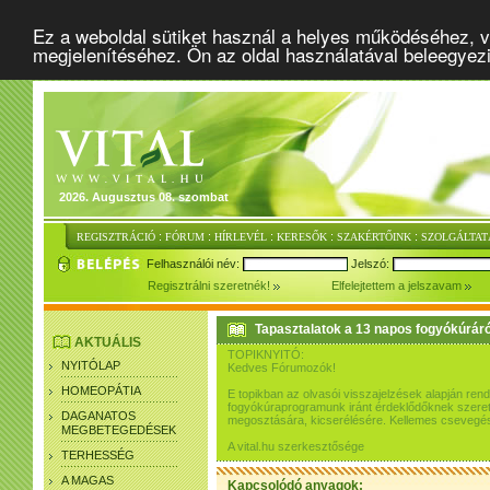
Ez a weboldal sütiket használ a helyes működéséhez, v
megjelenítéséhez. Ön az oldal használatával beleegyez
2026. Augusztus 08. szombat
:
:
:
:
:
REGISZTRÁCIÓ
FÓRUM
HÍRLEVÉL
KERESŐK
SZAKÉRTŐINK
SZOLGÁLTAT
Felhasználói név:
Jelszó:
Regisztrálni szeretnék!
Elfelejtettem a jelszavam
Tapasztalatok a 13 napos fogyókúráró
AKTUÁLIS
TOPIKNYITÓ:
NYITÓLAP
Kedves Fórumozók!
HOMEOPÁTIA
E topikban az olvasói visszajelzések alapján re
fogyókúraprogramunk iránt érdeklődőknek szeretn
DAGANATOS
megosztására, kicserélésére. Kellemes csevegés
MEGBETEGEDÉSEK
A vital.hu szerkesztősége
TERHESSÉG
A MAGAS
Kapcsolódó anyagok: