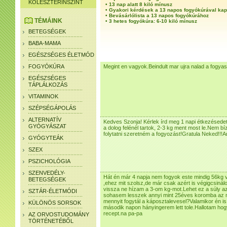
KOLESZTERINSZINT
•
13 nap alatt 8 kiló mínusz
•
Gyakori kérdések a 13 napos fogyókúrával ka
•
Bevásárlólista a 13 napos fogyókúrához
TÉMÁINK
•
3 hetes fogyókúra: 6-10 kiló mínusz
BETEGSÉGEK
BABA-MAMA
EGÉSZSÉGES ÉLETMÓD
FOGYÓKÚRA
Megint en vagyok.Beindult mar ujra nalad a fogy
EGÉSZSÉGES
TÁPLÁLKOZÁS
VITAMINOK
SZÉPSÉGÁPOLÁS
ALTERNATÍV
Kedves Szonja! Kérlek írd meg 1 napi étkezésedet
GYÓGYÁSZAT
a dolog felénél tartok, 2-3 kg ment most le.Nem bí
folytatni szeretném a fogyozást!Gratula Neked!!!A
GYÓGYTEÁK
SZEX
PSZICHOLÓGIA
SZENVEDÉLY-
Hát én már 4 napja nem fogyok este mindig 56kg
BETEGSÉGEK
,ehez mit szolsz,de már csak azért is végigcsin
vissza ne hízam a 3-om kg-mot.Lehet ez a súly az 
SZTÁR-ÉLETMÓDI
sohasem lesszek annyi mint 25éves koromba az
mennyit fogytál a káposztalevesel?Valamikor én 
KÜLÖNÖS SORSOK
második napon hányingerem lett tole.Hallotam hogy
recept.na pa-pa
AZ ORVOSTUDOMÁNY
TÖRTÉNETÉBŐL