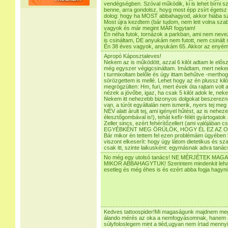
vendégségben. Szóval működik, ki is lehet bírni s
benne, arra gondolsz, hoyg most épp zsírt égetsz 
dolog: hogy ha MOST abbahagyod, akkor hiába sze
Most újra kezdtem (bár tudom, nem lett volna szab
vagyok és már megint MÁR fogytam!
Én néha futok, tornázok a parkban, ami nem neve
is csináltam, DE anyukám nem futott, nem csinált
Én 38 éves vagyok, anyukám 65. Akkor az enyém 
Apropó Káposztaleves!
Nekem az is működött, azzal 6 kilót adtam le elős
még egyszer végigcsináltam. Imádtam, mert nekem 
t turmixoltam belőle és úgy ittam behűtve -merth
sörözgettem is mellé. Lehet hogy az én plussz k
megrögzülten: Hm, furi, mert évek óta rajtam volt 
nézek a jövőbe, igaz, ha csak 5 kilót adok le, nek
Nekem itt nehezebb bizonyos dolgokat beszerezn
van, a túrót egyáltalán nem ismerik, nyers tej meg
NÉV alatt árult tej, ami igényel hűtést, az is nehe
élesztőgombával is!), tehát kefír-félét gyártogatok 
Zeller sincs, ezért fehérítőzellert (ami valójában 
EGYÉBKÉNT MEG ÖRÜLÖK, HOGY ÉL EZ AZ O
Bár mikor én tettem fel ezen problémáim ügyében 
viszont elkeserít: hogy úgy látom dietetikus és s
csak itt, szinte laikusként: egymásnak adva tanács
No még egy utolsó tanács! NE MÉRJÉTEK MA
MIKOR ABBAHAGYTUK! Szerintem mindenkit lehang
esetleg és még éhes is és ezért abba fogja hagyni!
Kedves tattoospider!Mi magaságunk majdnem me
álando mérés az oka a nemfogyásomnak, hanem a
súlyfoloslegem mint a tiéd,ugyan nem írtad mennyi