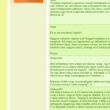
Szia!
Tényleg megviseli a gyomrot, miután befejeztem 
volt. Nekem az első három nap volt katasztrófa, a
napon kifejezetten jóllaktam. Most már nincs sem
akartam egy kicsit szigorúbb diétával kezdeni. Az
álomsúly is!
Szia!
Én is ma kezdtem! Hajrá!!!
Nagyon rohanós napom volt! Reggel megittam a káv
megenni. Két tojást az egyetemen az előadások k
körül értem haza. Nem szeretem a hust, de ma nag
mentem nem nagyon ittam:( Holnap erre sokkal jo
Pusza
Sziasztok!
Mint említettem nem voltam jól néhány napig.. így
említettem a 15 napos diétát (ami ugye szinte ugy
Reményeim szerint ha végzek.. elérem azt a kg am
De úgy látom elég sokan kezdtél el.. folytatják a 
sikere lesz! Majd számoljatok be! Feltétlen! ;)
Marietta örülök hogy a számlálgatós diéta sem ha
Fruzsina kedves veled miújság? :))
Sziasztok!
Hát elég kemény ez a 13 napos! De mindent a cél
csak a kávé, nagyon éhes vagyok délelött. Ez a 3
s elég nehezen birom. Tegnap is tornáztam egy ki
erősnek érzem magam, semmi bűnözés ! Még a gye
otthagyott reggel egy falat nutellás gofrit és azt 
Ti is legyetek erősek s akkor tavaszra karcsúak l