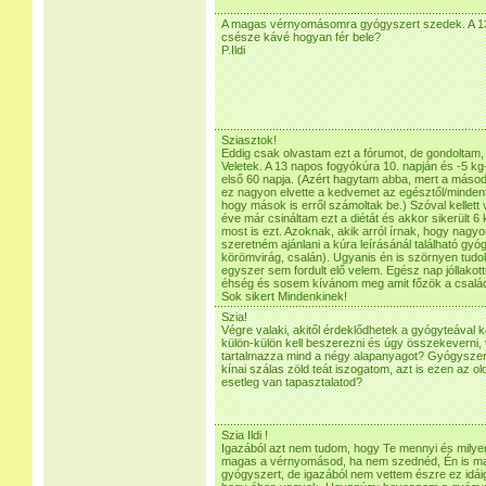
A magas vérnyomásomra gyógyszert szedek. A 13
csésze kávé hogyan fér bele?
P.Ildi
Sziasztok!
Eddig csak olvastam ezt a fórumot, de gondoltam,
Veletek. A 13 napos fogyókúra 10. napján és -5 kg
első 60 napja. (Azért hagytam abba, mert a más
ez nagyon elvette a kedvemet az egésztől/mindent
hogy mások is erről számoltak be.) Szóval kellett
éve már csináltam ezt a diétát és akkor sikerült 6 
most is ezt. Azoknak, akik arról írnak, hogy nag
szeretném ajánlani a kúra leírásánál található gy
körömvirág, csalán). Ugyanis én is szörnyen tudok
egyszer sem fordult elő velem. Egész nap jóllak
éhség és sosem kívánom meg amit főzök a család
Sok sikert Mindenkinek!
Szia!
Végre valaki, akitől érdeklődhetek a gyógyteával
külön-külön kell beszerezni és úgy összekeverni, 
tartalmazza mind a négy alapanyagot? Gyógyszert
kínai szálas zöld teát iszogatom, azt is ezen az ol
esetleg van tapasztalatod?
Szia Ildi !
Igazából azt nem tudom, hogy Te mennyi és milye
magas a vérnyomásod, ha nem szednéd, Én is 
gyógyszert, de igazából nem vettem észre ez idái