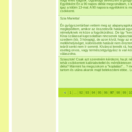
hogy éhes vagyok. Ugyanúgy beveszem a gyógys
Egyébként Én a 90 napos diétát megcsináltam, s 
igaz a kilóim 13-mal. A 90 naposra egyébként is
csökkenti.
Szia Marietta!
Én gyógyszertárban vettem meg az alapanyagok
meglepődtem, amikor az összetevők hatásait egye
némelyiknek mi köze a fogyókúrához. De így "kev
Kínai szálassal kapcsolatban nincsenek tapasztal
szedtem (kb. 3 hónapig), de azon kívül, hogy az 
mellékhelyiséget, különösebb hatását nem érezte
teáról senki nem ír semmit. Kíváncsi lennék rá, h
esetleg orvos, vagy természetgyógyász is van kö
válaszolna.
Sziasztok! Csak azt szeretném kérdezni, ha pl. 
tehát csökkentett kalóriabvitellel és mértékletesen
diéta? Mármint ha megszokom a "koplalást"... ? m
tartom és utána akarok majd belekezdeni ebbe.. L
1
...
92
93
94
95
96
97
98
99
1