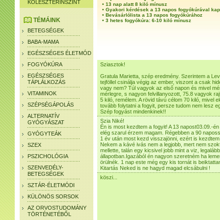
KOLESZTERINSZINT
•
13 nap alatt 8 kiló mínusz
•
Gyakori kérdések a 13 napos fogyókúrával ka
•
Bevásárlólista a 13 napos fogyókúrához
TÉMÁINK
•
3 hetes fogyókúra: 6-10 kiló mínusz
BETEGSÉGEK
BABA-MAMA
EGÉSZSÉGES ÉLETMÓD
FOGYÓKÚRA
Sziasztok!
EGÉSZSÉGES
Gratula Marietta, szép eredmény. Szerintem a Level
TÁPLÁLKOZÁS
tejföllel csinálja végig az ember, viszont a csak hi
vagy nem? Túl vagyok az első napon és mivel mér
VITAMINOK
mérlegre, s nagyon felvillanyozott, 75.8 vagyok r
5 kiló, remélem. A rövid távú célom 70 kiló, mivel 
SZÉPSÉGÁPOLÁS
tovább folytatni a fogyit, persze tudom nem lesz e
Szép fogyást mindenkinek!!
ALTERNATÍV
Szia Niké!
GYÓGYÁSZAT
Én is most kezdtem a fogyit! A 13 napost03.09.-én !
elég szarul érzem magam. Régebben a 90 napossal
GYÓGYTEÁK
1 év után most kezd visszajönni, ezért is kezdtem
Nekem a kávé ivás nem a legjobb, mert nem szokta
SZEX
mellette, talán egy kicsivel jobb mint a viz, legal
PSZICHOLÓGIA
állapotban.Igazából én nagyon szeretném ha lemen
örülnék. 1 nap este még egy kis tornát is beiktatt
SZENVEDÉLY-
Kitartás Neked is ne hagyd magad elcsábulni !
BETEGSÉGEK
köszi...
SZTÁR-ÉLETMÓDI
KÜLÖNÖS SORSOK
AZ ORVOSTUDOMÁNY
TÖRTÉNETÉBŐL