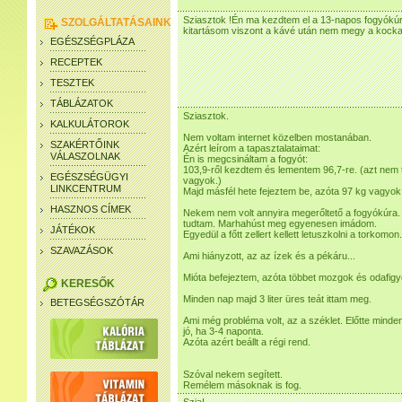
Sziasztok !Én ma kezdtem el a 13-napos fogyókúr
SZOLGÁLTATÁSAINK
kitartásom viszont a kávé után nem megy a kock
EGÉSZSÉGPLÁZA
RECEPTEK
TESZTEK
TÁBLÁZATOK
Sziasztok.
KALKULÁTOROK
Nem voltam internet közelben mostanában.
SZAKÉRTŐINK
Azért leírom a tapasztalataimat:
VÁLASZOLNAK
Én is megcsináltam a fogyót:
103,9-ről kezdtem és lementem 96,7-re. (azt nem 
EGÉSZSÉGÜGYI
vagyok.)
LINKCENTRUM
Majd másfél hete fejeztem be, azóta 97 kg vagyok
HASZNOS CÍMEK
Nekem nem volt annyira megerőltető a fogyókúra.
tudtam. Marhahúst meg egyenesen imádom.
JÁTÉKOK
Egyedül a főtt zellert kellett letuszkolni a torkomon.
SZAVAZÁSOK
Ami hiányzott, az az ízek és a pékáru...
Mióta befejeztem, azóta többet mozgok és odafigy
KERESŐK
Minden nap majd 3 liter üres teát ittam meg.
BETEGSÉGSZÓTÁR
Ami még probléma volt, az a széklet. Előtte minden
jó, ha 3-4 naponta.
Azóta azért beállt a régi rend.
Szóval nekem segített.
Remélem másoknak is fog.