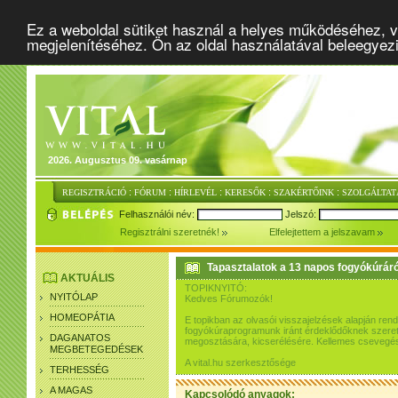
Ez a weboldal sütiket használ a helyes működéséhez, v
megjelenítéséhez. Ön az oldal használatával beleegyez
2026. Augusztus 09. vasárnap
:
:
:
:
:
REGISZTRÁCIÓ
FÓRUM
HÍRLEVÉL
KERESŐK
SZAKÉRTŐINK
SZOLGÁLTAT
Felhasználói név:
Jelszó:
Regisztrálni szeretnék!
Elfelejtettem a jelszavam
Tapasztalatok a 13 napos fogyókúráró
AKTUÁLIS
TOPIKNYITÓ:
NYITÓLAP
Kedves Fórumozók!
HOMEOPÁTIA
E topikban az olvasói visszajelzések alapján re
fogyókúraprogramunk iránt érdeklődőknek szeretn
DAGANATOS
megosztására, kicserélésére. Kellemes csevegés
MEGBETEGEDÉSEK
A vital.hu szerkesztősége
TERHESSÉG
A MAGAS
Kapcsolódó anyagok: