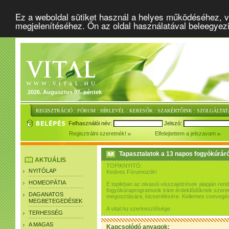
Ez a weboldal sütiket használ a helyes működéséhez, v
megjelenítéséhez. Ön az oldal használatával beleegyez
2026. Augusztus 07. péntek
:
:
:
:
:
REGISZTRÁCIÓ
FÓRUM
HÍRLEVÉL
KERESŐK
SZAKÉRTŐINK
SZOLGÁLTAT
Felhasználói név:
Jelszó:
Regisztrálni szeretnék!
Elfelejtettem a jelszavam
Tapasztalatok a 13 napos fogyókúráró
AKTUÁLIS
TOPIKNYITÓ:
NYITÓLAP
Kedves Fórumozók!
HOMEOPÁTIA
E topikban az olvasói visszajelzések alapján re
fogyókúraprogramunk iránt érdeklődőknek szeretn
DAGANATOS
megosztására, kicserélésére. Kellemes csevegés
MEGBETEGEDÉSEK
A vital.hu szerkesztősége
TERHESSÉG
A MAGAS
Kapcsolódó anyagok: