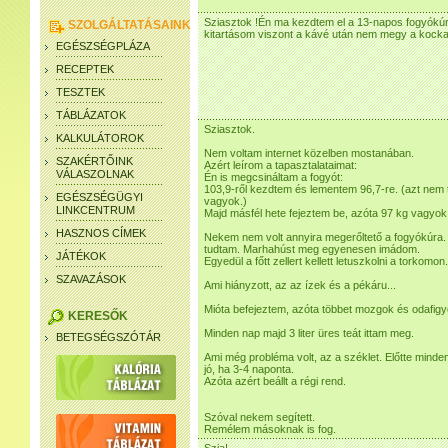
Sziasztok !Én ma kezdtem el a 13-napos fogyókúr
SZOLGÁLTATÁSAINK
kitartásom viszont a kávé után nem megy a kock
EGÉSZSÉGPLÁZA
RECEPTEK
TESZTEK
TÁBLÁZATOK
Sziasztok.
KALKULÁTOROK
Nem voltam internet közelben mostanában.
SZAKÉRTŐINK
Azért leírom a tapasztalataimat:
VÁLASZOLNAK
Én is megcsináltam a fogyót:
103,9-ről kezdtem és lementem 96,7-re. (azt nem 
EGÉSZSÉGÜGYI
vagyok.)
LINKCENTRUM
Majd másfél hete fejeztem be, azóta 97 kg vagyok
HASZNOS CÍMEK
Nekem nem volt annyira megerőltető a fogyókúra.
tudtam. Marhahúst meg egyenesen imádom.
JÁTÉKOK
Egyedül a főtt zellert kellett letuszkolni a torkomon.
SZAVAZÁSOK
Ami hiányzott, az az ízek és a pékáru...
Mióta befejeztem, azóta többet mozgok és odafigy
KERESŐK
Minden nap majd 3 liter üres teát ittam meg.
BETEGSÉGSZÓTÁR
Ami még probléma volt, az a széklet. Előtte minden
jó, ha 3-4 naponta.
Azóta azért beállt a régi rend.
Szóval nekem segített.
Remélem másoknak is fog.