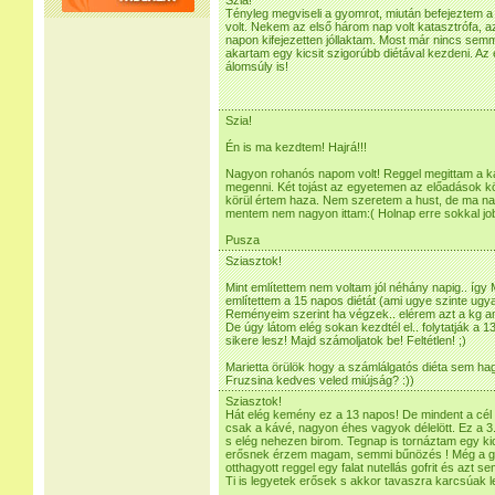
Szia!
Tényleg megviseli a gyomrot, miután befejeztem 
volt. Nekem az első három nap volt katasztrófa, a
napon kifejezetten jóllaktam. Most már nincs sem
akartam egy kicsit szigorúbb diétával kezdeni. Az
álomsúly is!
Szia!
Én is ma kezdtem! Hajrá!!!
Nagyon rohanós napom volt! Reggel megittam a káv
megenni. Két tojást az egyetemen az előadások k
körül értem haza. Nem szeretem a hust, de ma nag
mentem nem nagyon ittam:( Holnap erre sokkal jo
Pusza
Sziasztok!
Mint említettem nem voltam jól néhány napig.. így
említettem a 15 napos diétát (ami ugye szinte ugy
Reményeim szerint ha végzek.. elérem azt a kg am
De úgy látom elég sokan kezdtél el.. folytatják a 
sikere lesz! Majd számoljatok be! Feltétlen! ;)
Marietta örülök hogy a számlálgatós diéta sem ha
Fruzsina kedves veled miújság? :))
Sziasztok!
Hát elég kemény ez a 13 napos! De mindent a cél
csak a kávé, nagyon éhes vagyok délelött. Ez a 3
s elég nehezen birom. Tegnap is tornáztam egy ki
erősnek érzem magam, semmi bűnözés ! Még a gye
otthagyott reggel egy falat nutellás gofrit és azt 
Ti is legyetek erősek s akkor tavaszra karcsúak l