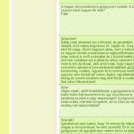
A magas vérnyomásomra gyógyszert szedek. A 13
csésze kávé hogyan fér bele?
P.Ildi
Sziasztok!
Eddig csak olvastam ezt a fórumot, de gondoltam,
Veletek. A 13 napos fogyókúra 10. napján és -5 kg
első 60 napja. (Azért hagytam abba, mert a más
ez nagyon elvette a kedvemet az egésztől/mindent
hogy mások is erről számoltak be.) Szóval kellett
éve már csináltam ezt a diétát és akkor sikerült 6 
most is ezt. Azoknak, akik arról írnak, hogy nag
szeretném ajánlani a kúra leírásánál található gy
körömvirág, csalán). Ugyanis én is szörnyen tudok
egyszer sem fordult elő velem. Egész nap jóllak
éhség és sosem kívánom meg amit főzök a család
Sok sikert Mindenkinek!
Szia!
Végre valaki, akitől érdeklődhetek a gyógyteával
külön-külön kell beszerezni és úgy összekeverni, 
tartalmazza mind a négy alapanyagot? Gyógyszert
kínai szálas zöld teát iszogatom, azt is ezen az ol
esetleg van tapasztalatod?
Szia Ildi !
Igazából azt nem tudom, hogy Te mennyi és milye
magas a vérnyomásod, ha nem szednéd, Én is 
gyógyszert, de igazából nem vettem észre ez idái