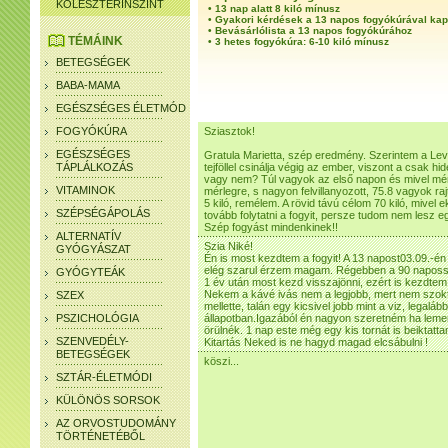
KOLESZTERINSZINT
•
13 nap alatt 8 kiló mínusz
•
Gyakori kérdések a 13 napos fogyókúrával ka
•
Bevásárlólista a 13 napos fogyókúrához
TÉMÁINK
•
3 hetes fogyókúra: 6-10 kiló mínusz
BETEGSÉGEK
BABA-MAMA
EGÉSZSÉGES ÉLETMÓD
FOGYÓKÚRA
Sziasztok!
EGÉSZSÉGES
Gratula Marietta, szép eredmény. Szerintem a Level
TÁPLÁLKOZÁS
tejföllel csinálja végig az ember, viszont a csak hi
vagy nem? Túl vagyok az első napon és mivel mér
VITAMINOK
mérlegre, s nagyon felvillanyozott, 75.8 vagyok r
5 kiló, remélem. A rövid távú célom 70 kiló, mivel 
SZÉPSÉGÁPOLÁS
tovább folytatni a fogyit, persze tudom nem lesz e
Szép fogyást mindenkinek!!
ALTERNATÍV
Szia Niké!
GYÓGYÁSZAT
Én is most kezdtem a fogyit! A 13 napost03.09.-én !
elég szarul érzem magam. Régebben a 90 napossal
GYÓGYTEÁK
1 év után most kezd visszajönni, ezért is kezdtem
Nekem a kávé ivás nem a legjobb, mert nem szokta
SZEX
mellette, talán egy kicsivel jobb mint a viz, legal
PSZICHOLÓGIA
állapotban.Igazából én nagyon szeretném ha lemen
örülnék. 1 nap este még egy kis tornát is beiktatt
SZENVEDÉLY-
Kitartás Neked is ne hagyd magad elcsábulni !
BETEGSÉGEK
köszi...
SZTÁR-ÉLETMÓDI
KÜLÖNÖS SORSOK
AZ ORVOSTUDOMÁNY
TÖRTÉNETÉBŐL