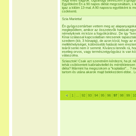
hogy éhes vagyok. Ugyanúgy beveszem a gyógys
Egyébként Én a 90 napos diétát megcsináltam, s 
igaz a kilóim 13-mal. A 90 naposra egyébként is
csökkenti.
Szia Marietta!
Én gyógyszertárban vettem meg az alapanyagok
meglepődtem, amikor az összetevők hatásait egye
némelyiknek mi köze a fogyókúrához. De így "kev
Kínai szálassal kapcsolatban nincsenek tapasztal
szedtem (kb. 3 hónapig), de azon kívül, hogy az 
mellékhelyiséget, különösebb hatását nem érezte
teáról senki nem ír semmit. Kíváncsi lennék rá, h
esetleg orvos, vagy természetgyógyász is van kö
válaszolna.
Sziasztok! Csak azt szeretném kérdezni, ha pl. 
tehát csökkentett kalóriabvitellel és mértékletesen
diéta? Mármint ha megszokom a "koplalást"... ? m
tartom és utána akarok majd belekezdeni ebbe.. L
1
...
92
93
94
95
96
97
98
99
1