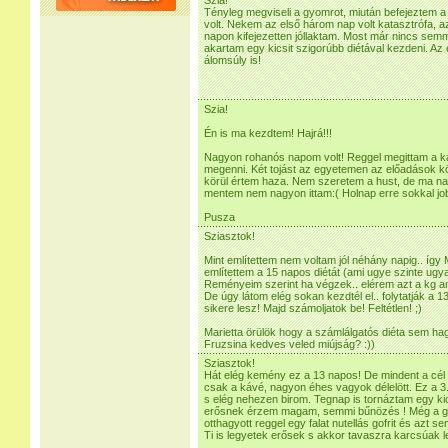
Szia!
Tényleg megviseli a gyomrot, miután befejeztem 
volt. Nekem az első három nap volt katasztrófa, a
napon kifejezetten jóllaktam. Most már nincs sem
akartam egy kicsit szigorúbb diétával kezdeni. Az
álomsúly is!
Szia!
Én is ma kezdtem! Hajrá!!!
Nagyon rohanós napom volt! Reggel megittam a káv
megenni. Két tojást az egyetemen az előadások k
körül értem haza. Nem szeretem a hust, de ma nag
mentem nem nagyon ittam:( Holnap erre sokkal jo
Pusza
Sziasztok!
Mint említettem nem voltam jól néhány napig.. így
említettem a 15 napos diétát (ami ugye szinte ugy
Reményeim szerint ha végzek.. elérem azt a kg am
De úgy látom elég sokan kezdtél el.. folytatják a 
sikere lesz! Majd számoljatok be! Feltétlen! ;)
Marietta örülök hogy a számlálgatós diéta sem ha
Fruzsina kedves veled miújság? :))
Sziasztok!
Hát elég kemény ez a 13 napos! De mindent a cél
csak a kávé, nagyon éhes vagyok délelött. Ez a 3
s elég nehezen birom. Tegnap is tornáztam egy ki
erősnek érzem magam, semmi bűnözés ! Még a gye
otthagyott reggel egy falat nutellás gofrit és azt 
Ti is legyetek erősek s akkor tavaszra karcsúak l