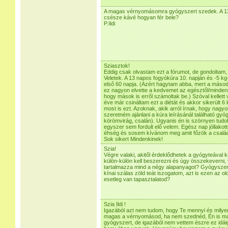
A magas vérnyomásomra gyógyszert szedek. A 13
csésze kávé hogyan fér bele?
P.Ildi
Sziasztok!
Eddig csak olvastam ezt a fórumot, de gondoltam,
Veletek. A 13 napos fogyókúra 10. napján és -5 kg
első 60 napja. (Azért hagytam abba, mert a más
ez nagyon elvette a kedvemet az egésztől/mindent
hogy mások is erről számoltak be.) Szóval kellett
éve már csináltam ezt a diétát és akkor sikerült 6 
most is ezt. Azoknak, akik arról írnak, hogy nag
szeretném ajánlani a kúra leírásánál található gy
körömvirág, csalán). Ugyanis én is szörnyen tudok
egyszer sem fordult elő velem. Egész nap jóllak
éhség és sosem kívánom meg amit főzök a család
Sok sikert Mindenkinek!
Szia!
Végre valaki, akitől érdeklődhetek a gyógyteával
külön-külön kell beszerezni és úgy összekeverni, 
tartalmazza mind a négy alapanyagot? Gyógyszert
kínai szálas zöld teát iszogatom, azt is ezen az ol
esetleg van tapasztalatod?
Szia Ildi !
Igazából azt nem tudom, hogy Te mennyi és milye
magas a vérnyomásod, ha nem szednéd, Én is 
gyógyszert, de igazából nem vettem észre ez idái