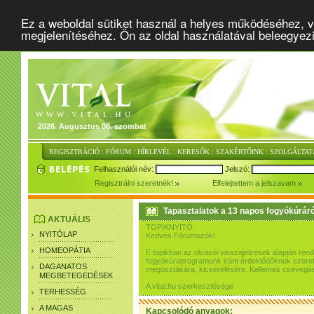
Ez a weboldal sütiket használ a helyes működéséhez, v
megjelenítéséhez. Ön az oldal használatával beleegyez
2026. Augusztus 08. szombat
:
:
:
:
:
REGISZTRÁCIÓ
FÓRUM
HÍRLEVÉL
KERESŐK
SZAKÉRTŐINK
SZOLGÁLTAT
Felhasználói név:
Jelszó:
Regisztrálni szeretnék!
Elfelejtettem a jelszavam
Tapasztalatok a 13 napos fogyókúráró
AKTUÁLIS
TOPIKNYITÓ:
NYITÓLAP
Kedves Fórumozók!
HOMEOPÁTIA
E topikban az olvasói visszajelzések alapján re
fogyókúraprogramunk iránt érdeklődőknek szeretn
DAGANATOS
megosztására, kicserélésére. Kellemes csevegés
MEGBETEGEDÉSEK
A vital.hu szerkesztősége
TERHESSÉG
A MAGAS
Kapcsolódó anyagok: