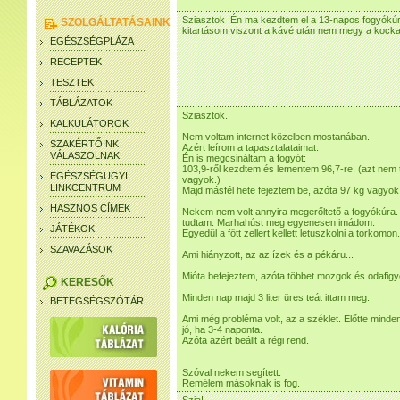
Sziasztok !Én ma kezdtem el a 13-napos fogyókúr
SZOLGÁLTATÁSAINK
kitartásom viszont a kávé után nem megy a kock
EGÉSZSÉGPLÁZA
RECEPTEK
TESZTEK
TÁBLÁZATOK
Sziasztok.
KALKULÁTOROK
Nem voltam internet közelben mostanában.
SZAKÉRTŐINK
Azért leírom a tapasztalataimat:
VÁLASZOLNAK
Én is megcsináltam a fogyót:
103,9-ről kezdtem és lementem 96,7-re. (azt nem 
EGÉSZSÉGÜGYI
vagyok.)
LINKCENTRUM
Majd másfél hete fejeztem be, azóta 97 kg vagyok
HASZNOS CÍMEK
Nekem nem volt annyira megerőltető a fogyókúra.
tudtam. Marhahúst meg egyenesen imádom.
JÁTÉKOK
Egyedül a főtt zellert kellett letuszkolni a torkomon.
SZAVAZÁSOK
Ami hiányzott, az az ízek és a pékáru...
Mióta befejeztem, azóta többet mozgok és odafigy
KERESŐK
Minden nap majd 3 liter üres teát ittam meg.
BETEGSÉGSZÓTÁR
Ami még probléma volt, az a széklet. Előtte minden
jó, ha 3-4 naponta.
Azóta azért beállt a régi rend.
Szóval nekem segített.
Remélem másoknak is fog.