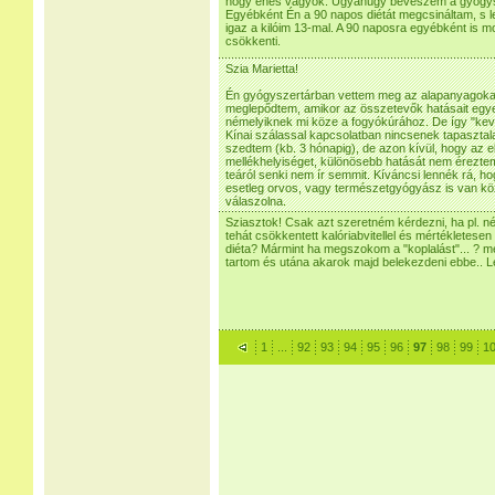
hogy éhes vagyok. Ugyanúgy beveszem a gyógys
Egyébként Én a 90 napos diétát megcsináltam, s 
igaz a kilóim 13-mal. A 90 naposra egyébként is
csökkenti.
Szia Marietta!
Én gyógyszertárban vettem meg az alapanyagok
meglepődtem, amikor az összetevők hatásait egye
némelyiknek mi köze a fogyókúrához. De így "kev
Kínai szálassal kapcsolatban nincsenek tapasztal
szedtem (kb. 3 hónapig), de azon kívül, hogy az 
mellékhelyiséget, különösebb hatását nem érezte
teáról senki nem ír semmit. Kíváncsi lennék rá, h
esetleg orvos, vagy természetgyógyász is van kö
válaszolna.
Sziasztok! Csak azt szeretném kérdezni, ha pl. 
tehát csökkentett kalóriabvitellel és mértékletesen
diéta? Mármint ha megszokom a "koplalást"... ? m
tartom és utána akarok majd belekezdeni ebbe.. L
1
...
92
93
94
95
96
97
98
99
1