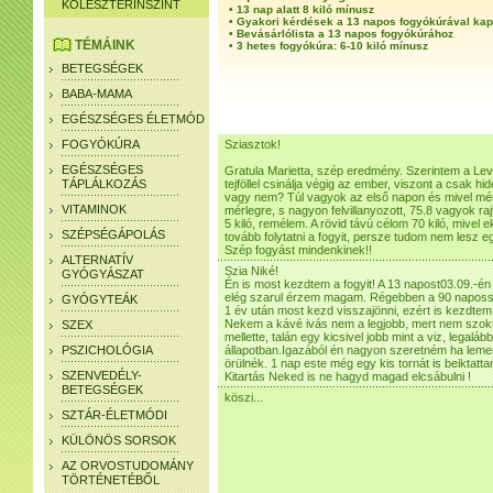
KOLESZTERINSZINT
•
13 nap alatt 8 kiló mínusz
•
Gyakori kérdések a 13 napos fogyókúrával ka
•
Bevásárlólista a 13 napos fogyókúrához
TÉMÁINK
•
3 hetes fogyókúra: 6-10 kiló mínusz
BETEGSÉGEK
BABA-MAMA
EGÉSZSÉGES ÉLETMÓD
FOGYÓKÚRA
Sziasztok!
EGÉSZSÉGES
Gratula Marietta, szép eredmény. Szerintem a Level
TÁPLÁLKOZÁS
tejföllel csinálja végig az ember, viszont a csak hi
vagy nem? Túl vagyok az első napon és mivel mér
VITAMINOK
mérlegre, s nagyon felvillanyozott, 75.8 vagyok r
5 kiló, remélem. A rövid távú célom 70 kiló, mivel 
SZÉPSÉGÁPOLÁS
tovább folytatni a fogyit, persze tudom nem lesz e
Szép fogyást mindenkinek!!
ALTERNATÍV
Szia Niké!
GYÓGYÁSZAT
Én is most kezdtem a fogyit! A 13 napost03.09.-én !
elég szarul érzem magam. Régebben a 90 napossal
GYÓGYTEÁK
1 év után most kezd visszajönni, ezért is kezdtem
Nekem a kávé ivás nem a legjobb, mert nem szokta
SZEX
mellette, talán egy kicsivel jobb mint a viz, legal
PSZICHOLÓGIA
állapotban.Igazából én nagyon szeretném ha lemen
örülnék. 1 nap este még egy kis tornát is beiktatt
SZENVEDÉLY-
Kitartás Neked is ne hagyd magad elcsábulni !
BETEGSÉGEK
köszi...
SZTÁR-ÉLETMÓDI
KÜLÖNÖS SORSOK
AZ ORVOSTUDOMÁNY
TÖRTÉNETÉBŐL