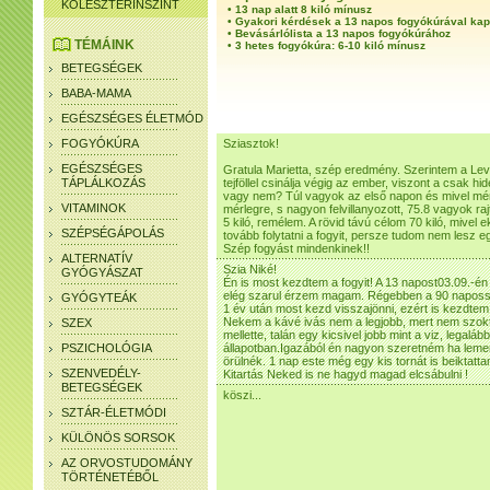
KOLESZTERINSZINT
•
13 nap alatt 8 kiló mínusz
•
Gyakori kérdések a 13 napos fogyókúrával ka
•
Bevásárlólista a 13 napos fogyókúrához
TÉMÁINK
•
3 hetes fogyókúra: 6-10 kiló mínusz
BETEGSÉGEK
BABA-MAMA
EGÉSZSÉGES ÉLETMÓD
FOGYÓKÚRA
Sziasztok!
EGÉSZSÉGES
Gratula Marietta, szép eredmény. Szerintem a Level
TÁPLÁLKOZÁS
tejföllel csinálja végig az ember, viszont a csak hi
vagy nem? Túl vagyok az első napon és mivel mér
VITAMINOK
mérlegre, s nagyon felvillanyozott, 75.8 vagyok r
5 kiló, remélem. A rövid távú célom 70 kiló, mivel 
SZÉPSÉGÁPOLÁS
tovább folytatni a fogyit, persze tudom nem lesz e
Szép fogyást mindenkinek!!
ALTERNATÍV
Szia Niké!
GYÓGYÁSZAT
Én is most kezdtem a fogyit! A 13 napost03.09.-én !
elég szarul érzem magam. Régebben a 90 napossal
GYÓGYTEÁK
1 év után most kezd visszajönni, ezért is kezdtem
Nekem a kávé ivás nem a legjobb, mert nem szokta
SZEX
mellette, talán egy kicsivel jobb mint a viz, legal
PSZICHOLÓGIA
állapotban.Igazából én nagyon szeretném ha lemen
örülnék. 1 nap este még egy kis tornát is beiktatt
SZENVEDÉLY-
Kitartás Neked is ne hagyd magad elcsábulni !
BETEGSÉGEK
köszi...
SZTÁR-ÉLETMÓDI
KÜLÖNÖS SORSOK
AZ ORVOSTUDOMÁNY
TÖRTÉNETÉBŐL