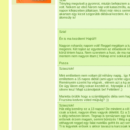
Szia!
Tényleg megviseli a gyomrot, miután befejeztem 
volt. Nekem az első három nap volt katasztrófa, a
napon kifejezetten jóllaktam. Most már nincs sem
akartam egy kicsit szigorúbb diétával kezdeni. Az
álomsúly is!
Szia!
Én is ma kezdtem! Hajrá!!!
Nagyon rohanós napom volt! Reggel megittam a káv
megenni. Két tojást az egyetemen az előadások k
körül értem haza. Nem szeretem a hust, de ma nag
mentem nem nagyon ittam:( Holnap erre sokkal jo
Pusza
Sziasztok!
Mint említettem nem voltam jól néhány napig.. így
említettem a 15 napos diétát (ami ugye szinte ugy
Reményeim szerint ha végzek.. elérem azt a kg am
De úgy látom elég sokan kezdtél el.. folytatják a 
sikere lesz! Majd számoljatok be! Feltétlen! ;)
Marietta örülök hogy a számlálgatós diéta sem ha
Fruzsina kedves veled miújság? :))
Sziasztok!
Hát elég kemény ez a 13 napos! De mindent a cél
csak a kávé, nagyon éhes vagyok délelött. Ez a 3
s elég nehezen birom. Tegnap is tornáztam egy ki
erősnek érzem magam, semmi bűnözés ! Még a gye
otthagyott reggel egy falat nutellás gofrit és azt 
Ti is legyetek erősek s akkor tavaszra karcsúak l