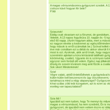
A magas vérnyomásomra gyógyszert szedek. A 13
csésze kávé hogyan fér bele?
P.Ildi
Sziasztok!
Eddig csak olvastam ezt a fórumot, de gondoltam,
Veletek. A 13 napos fogyókúra 10. napján és -5 kg
első 60 napja. (Azért hagytam abba, mert a más
ez nagyon elvette a kedvemet az egésztől/mindent
hogy mások is erről számoltak be.) Szóval kellett
éve már csináltam ezt a diétát és akkor sikerült 6 
most is ezt. Azoknak, akik arról írnak, hogy nag
szeretném ajánlani a kúra leírásánál található gy
körömvirág, csalán). Ugyanis én is szörnyen tudok
egyszer sem fordult elő velem. Egész nap jóllak
éhség és sosem kívánom meg amit főzök a család
Sok sikert Mindenkinek!
Szia!
Végre valaki, akitől érdeklődhetek a gyógyteával
külön-külön kell beszerezni és úgy összekeverni, 
tartalmazza mind a négy alapanyagot? Gyógyszert
kínai szálas zöld teát iszogatom, azt is ezen az ol
esetleg van tapasztalatod?
Szia Ildi !
Igazából azt nem tudom, hogy Te mennyi és milye
magas a vérnyomásod, ha nem szednéd, Én is 
gyógyszert, de igazából nem vettem észre ez idái