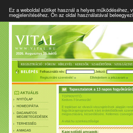
Ez a weboldal sütiket használ a helyes működéséhez, v
megjelenítéséhez. Ön az oldal használatával beleegyez
2026. Augusztus 10. hétfő
:
:
:
:
:
REGISZTRÁCIÓ
FÓRUM
HÍRLEVÉL
KERESŐK
SZAKÉRTŐINK
SZOLGÁLTAT
Felhasználói név:
Jelszó:
Regisztrálni szeretnék!
Elfelejtettem a jelszavam
Tapasztalatok a 13 napos fogyókúráró
AKTUÁLIS
TOPIKNYITÓ:
NYITÓLAP
Kedves Fórumozók!
HOMEOPÁTIA
E topikban az olvasói visszajelzések alapján re
fogyókúraprogramunk iránt érdeklődőknek szeretn
DAGANATOS
megosztására, kicserélésére. Kellemes csevegés
MEGBETEGEDÉSEK
A vital.hu szerkesztősége
TERHESSÉG
A MAGAS
Kapcsolódó anyagok: