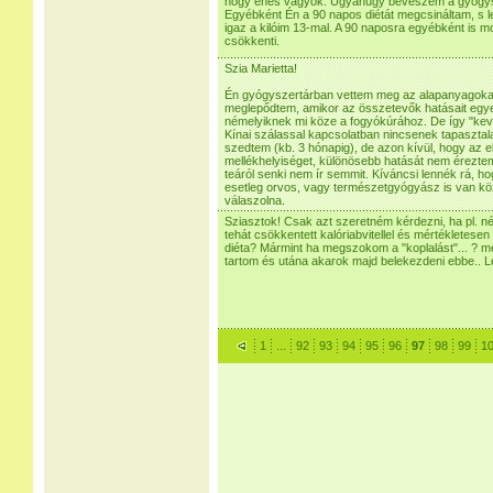
hogy éhes vagyok. Ugyanúgy beveszem a gyógys
Egyébként Én a 90 napos diétát megcsináltam, s 
igaz a kilóim 13-mal. A 90 naposra egyébként is
csökkenti.
Szia Marietta!
Én gyógyszertárban vettem meg az alapanyagok
meglepődtem, amikor az összetevők hatásait egye
némelyiknek mi köze a fogyókúrához. De így "kev
Kínai szálassal kapcsolatban nincsenek tapasztal
szedtem (kb. 3 hónapig), de azon kívül, hogy az 
mellékhelyiséget, különösebb hatását nem érezte
teáról senki nem ír semmit. Kíváncsi lennék rá, h
esetleg orvos, vagy természetgyógyász is van kö
válaszolna.
Sziasztok! Csak azt szeretném kérdezni, ha pl. 
tehát csökkentett kalóriabvitellel és mértékletesen
diéta? Mármint ha megszokom a "koplalást"... ? m
tartom és utána akarok majd belekezdeni ebbe.. L
1
...
92
93
94
95
96
97
98
99
1