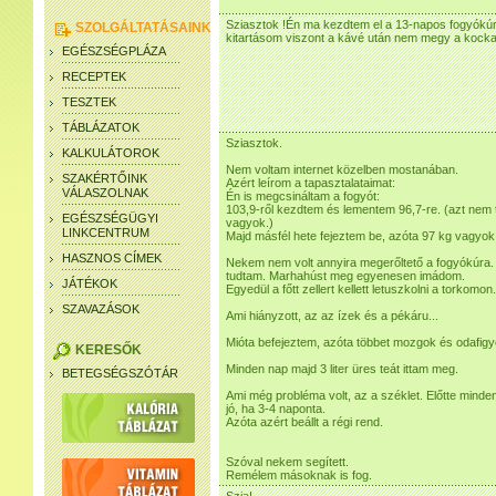
Sziasztok !Én ma kezdtem el a 13-napos fogyókúr
SZOLGÁLTATÁSAINK
kitartásom viszont a kávé után nem megy a kock
EGÉSZSÉGPLÁZA
RECEPTEK
TESZTEK
TÁBLÁZATOK
Sziasztok.
KALKULÁTOROK
Nem voltam internet közelben mostanában.
SZAKÉRTŐINK
Azért leírom a tapasztalataimat:
VÁLASZOLNAK
Én is megcsináltam a fogyót:
103,9-ről kezdtem és lementem 96,7-re. (azt nem 
EGÉSZSÉGÜGYI
vagyok.)
LINKCENTRUM
Majd másfél hete fejeztem be, azóta 97 kg vagyok
HASZNOS CÍMEK
Nekem nem volt annyira megerőltető a fogyókúra.
tudtam. Marhahúst meg egyenesen imádom.
JÁTÉKOK
Egyedül a főtt zellert kellett letuszkolni a torkomon.
SZAVAZÁSOK
Ami hiányzott, az az ízek és a pékáru...
Mióta befejeztem, azóta többet mozgok és odafigy
KERESŐK
Minden nap majd 3 liter üres teát ittam meg.
BETEGSÉGSZÓTÁR
Ami még probléma volt, az a széklet. Előtte minden
jó, ha 3-4 naponta.
Azóta azért beállt a régi rend.
Szóval nekem segített.
Remélem másoknak is fog.