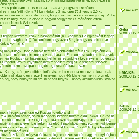
a teát (macskagyökér, csalán, körömvirág,málnalevél) lehet, hogy ezért is
 éhségérzet.
 Én is próbáltam, de 10 nap alatt csak 3 kg fogytam. Remélem
l ezt most felülmúlom. 79 kg indultam, 3 nap után 76,2 vagyis 2,8 kg
és ez már nem rossz, de tudom, hogy mostmár lassabban megy majd. A 8 kg
m lesz meg, mert Én elötte is nagyon odfigyelve és mértékkel ettem.
 napot Nektek Sziasztok !
Geist
2009.03.12. 
 is tegnap kezdtem, csak a hasonmását! (a 15 napost) De egyébként tegnap
kg zsebre vághatok :)) De remélem hogy azért 5 kg lemegy és akkor már
ünk a kg-mal :))
 annyit hogy.. több hónapja tisztító salaktalanító teát iszok! Legalább 2-3
k egyet.. már reggelre meg is van a hatása! És még kevesebb kg is vagyok..
te még Roobius (azt hiszem így kell leírni) és zöld tea keveréket is fogyasztok
zsírégető! Szóval egyáltalán nem rendeltem meg azt a teát ami "elő volt
gyébként biztos nyugtató meg éhség csillapító hatása van.
zt Kattey, azért jóval több kalóriát viszek be naponta mint ez a diéta, csak
bRiGiKEe
ktam jól lakásig enni, azért remélem, hogy 4-5 kiló le fog menni, örülnék
2009.03.12. 
z a baj, hogy könnyen hizom, nehezen fogyok... ahogy általában lenni szokott
kattey
2009.03.12. 
ak a kilóink szerncsére:) Kitartás továbbra is!
éta 4. napjánál tartok, sajna mérlegelni kedden tudtam csak, akkor 1.2 volt az
e remélem már csak 74 kg-t fog mutatni szombaton(vagy holnap a mérleg)
éggé tartható a level, bár nekem az első 3 nap jobban tetszett mert volt benne
 mai napot is kibírom. Ha megvan a 74 kg, akkor már "csak" 10 kg :) Remélem
att megoldható lesz.
 hozzászólva én mályvateát ittam elég rendszeresen és nagy mennyiségben
vl, s tény, hogy fogytam tőle meg a diétától, de már már függőnek éreztem