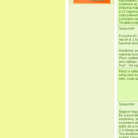
Kipróbáltam 
csökkent az
A Neerat már
a 13 napossa
súlycsökken
szerintem ne
További szép
Sziasztok!
Fruzsina én
óta én is 1 
haverok lesz
A teákhoz meg
naponta iszo
Plusz mellet
ami valóban 
írva".. De e
Köszi a válas
soha nem szo
neki, csak a
Sziasztok!
Nagyon fogyn
Én a level di
eredmény, d
szerintem el
tejföl, de a
2-3 hónap al
Tea témához
ezelőtt 2 év