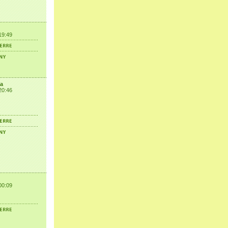
19:49
ta
20:46
00:09