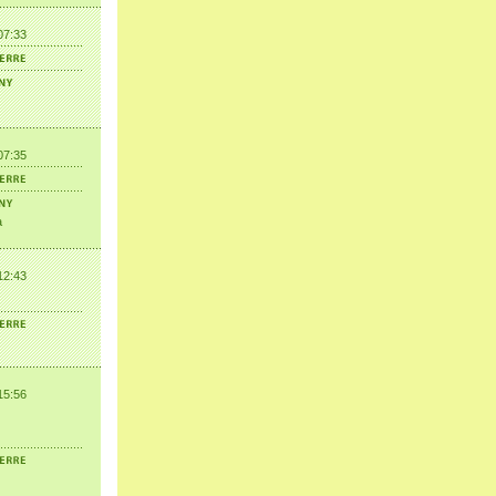
07:33
07:35
a
12:43
15:56