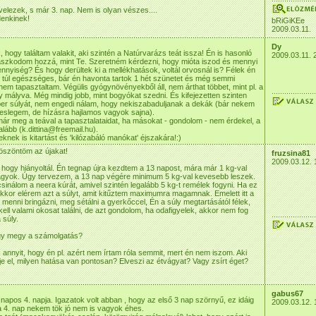
elezek, s már 3. nap. Nem is olyan vészes....
denkinek!
bRiGiKEe
2009.03.11.
Dy
, hogy találtam valakit, aki szintén a Natúrvarázs teát issza! Én is hasonló
2009.03.11. 
aszkodom hozzá, mint Te. Szeretném kérdezni, hogy mióta iszod és mennyi
ennyiség? És hogy derültek ki a mellékhatások, voltál orvosnál is? Félek én
 túl egészséges, bár én havonta tartok 1 hét szünetet és még semmi
 nem tapasztaltam. Végülis gyógynövényekből áll, nem árthat többet, mint pl. a
 mályva. Még mindig jobb, mint bogyókat szedni. És kifejezetten szinten
ber súlyát, nem engedi nálam, hogy nekiszabaduljanak a dekák (bár nekem
leslegem, de hízásra hajlamos vagyok sajna).
már meg a teával a tapasztalataidat, ha másokat - gondolom - nem érdekel, a
lább (k.dittina@freemail.hu).
knek is kitartást és 'kilózabáló manókat' éjszakára!:)
öszöntöm az újakat!
fruzsina81
2009.03.12. 
, hogy hiányoltál. Én tegnap újra kezdtem a 13 napost, mára már 1 kg-val
gyok. Úgy tervezem, a 13 nap végére minimum 5 kg-val kevesebb leszek.
inálom a neera kúrát, amivel szintén legalább 5 kg-t remélek fogyni. Ha ez
 akkor elérem azt a súlyt, amit kitűztem maximumra magamnak. Emelett itt a
t menni bringázni, meg sétálni a gyerkőccel, Én a súly megtartásától félek,
kell valami okosat találni, de azt gondolom, ha odafigyelek, akkor nem fog
 súly.
ogy megy a számolgatás?
k annyit, hogy én pl. azért nem írtam róla semmit, mert én nem iszom. Aki
je el, milyen hatása van pontosan? Elveszi az étvágyat? Vagy zsírt éget?
gabus67
napos 4. napja. Igazatok volt abban , hogy az első 3 nap szörnyű, ez idáig
2009.03.12. 
 a 4. nap nekem tök jó nem is vagyok éhes.