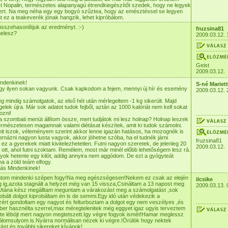
 Nopalin, természetes alapanyagú étrendkiegészítőt szedek, hogy ne legyek
vert. Na meg néha egy egy bogyó szűztea, hogy az emésztéssel se legyen
t ez a teakeverék jónak hangzik, lehet kipróbálom.
összehasonlítjuk az eredményt. :-)
fruzsina81
gelesz?
2009.03.12. 
Geist
2009.03.12.
indenkinek!
S-né Mariet
ogy ilyen sokan vagyunk. Csak kapkodom a fejem, mennyi új hír és esemény
2009.03.12. 
g mindig számolgatok, az első hét után mérlegeltem -1 kg sikerült. Majd
gelek újra. Már sok adatot tudok fejből, aztán az 1000 kalóriát nem kell sokat
ozni!
 szombati menüt állítom össze, mert tudjátok mi lesz holnap? Holnap leszek
rmészetesen magamnak valami diétásat készítek, amit ki tudok számolni.
mit iszok, véleményem szerint akkor lenne igazán hatásos, ha mozognék is
tornázni nagyon lusta vagyok, akkor jöhetne szóba, ha el tudnék járni
fruzsina81
 ez a gyerekek miatt kivitelezhetetlen. Futni nagyon szeretek, de jelenleg 20
2009.03.12.
l ott, ahol futni szoktam. Remélem, most már minél előbb lehetőségem lesz rá.
yok hetente egy kilót, addig annyira nem aggódom. De ezt a gyógyteát
ha a zöld teám elfogy.
tás Mindenkinek!
átom mindenki szépen fogy!Na meg egészségesen!Nekem ez csak az elején
ilcsike
kg ig,azota stagnált a helyzet még van 15 vissza,Csináltam a 13 napost meg
2009.03.13. 
t.Utána kész megálltam meguntam a várakozást meg a számolgatást ,sok
probált dolgot kiprobáltam én is de semmi.Egy idó után védekezik a
ért gondoltam egy nagyot és felturboztam a dolgot egy nem veszélyes ,és
er hasznélta szerrel,max méregtelenitek még eggyet igaz ugyis terveztem
te léböjt mert nagyon megtetszett.Igy végre fogyok ismét!Hamar meglessz
álomsulyom is.Nyárra normálisan nézek ki végre.!Örülök hogy nektek
rtást és további sikereket kÍvánok!