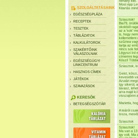
néhány kiló.
Most épp Lev
SZOLGÁLTATÁSAINK
Kitartás min
EGÉSZSÉGPLÁZA
Sziasztok!
RECEPTEK
Bia79, örülök
okokból rag
TESZTEK
az a 'sok' m
is, hogy nem
TÁBLÁZATOK
kellemetlent
szűztea vagy
KALKULÁTOROK
tartja az em
nincs sok fe
SZAKÉRTŐINK
Légyszi írd 
VÁLASZOLNAK
címemre lega
Köszi! Többie
EGÉSZSÉGÜGYI
LINKCENTRUM
Sziasztok, k
HASZNOS CÍMEK
Geist, köszi
kevesebb va
JÁTÉKOK
Azután megcs
így sikerül,
SZAVAZÁSOK
tavasz, lehe
arra majd ki 
visszajönni a
KERESŐK
Marietta, h
BETEGSÉGSZÓTÁR
A teáról csa
issza, mesél
Sziasztok
Sziasztok!
Ma van a 13 
igy volt. Ma