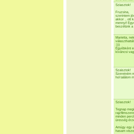
Sziasztok!
Fruzsina,
szerintem jö
akkor .. ott
mennyi! Egyé
beszélünk a 
Marietta, ne
választhattál
:)))
Egyébként eg
kíváncsi va
Szaisztok!
Szeretném me
hol találom 
Sziasztok!
Tegnap megi
rajzfilmszere
minden perc
üresség érze
Amúgy egy év
hasam viszon