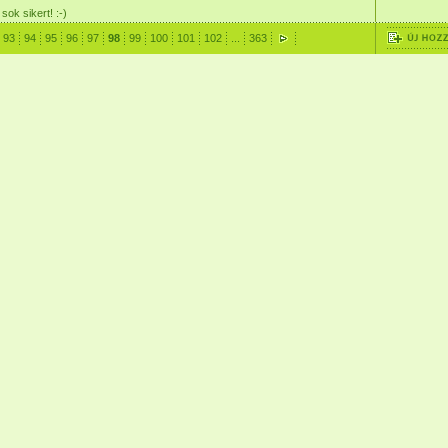
sok sikert! :-)
93
94
95
96
97
98
99
100
101
102
...
363