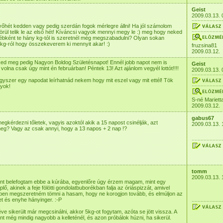
Geist
2009.03.13. 
vőhét kedden vagy pedig szerdán fogok mérlegre állni! Ha jól számolom
 körül telik le az első hét! Kíváncsi vagyok mennyi megy le :) meg hogy neked
bként te hány kg-tól is szeretnél még megszabadulni? Olyan sokan
kg-ról hogy összekeverem ki mennyit akar! :)
fruzsina81
2009.03.12.
ked meg pedig Nagyon Boldog Születésnapot! Ennél jobb napot nem is
Geist
 volna csak úgy mint én februárban! Péntek 13! Azt ajánlom vegyél lottót!!!!
2009.03.13. 
yszer egy napodat leírhatnád nekem hogy mit eszel vagy mit ettél! Tök
gyok!
S-né Mariett
2009.03.12.
gabus67
gkérdezni tőletek, vagyis azoktól akik a 15 napost csinélják, azt
2009.03.13. 
meg? Vagy az csak annyi, hogy a 13 napos + 2 nap !?
tomm
2009.03.13. 
nt belefogtam ebbe a kúrába, egyenlőre úgy érzem magam, mint egy
plő, akinek a feje fölötti gondolatbuborékban falja az óriáspizzát, amivel
ben megszeretném tömni a hasam, hogy ne korogjon tovább, és elmúljon az
t és enyhe hányinger. :-P
e sikerült már megcsinálni, akkor 5kg-ot fogytam, azóta se jött vissza. A
t még mindig nagyobb a kelleténél, és azon próbálok húzni, ha sikerül.