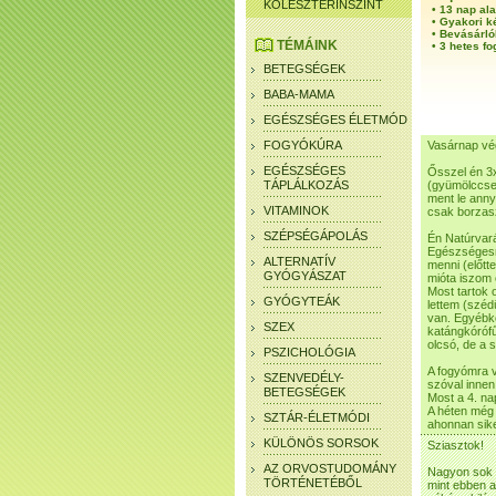
KOLESZTERINSZINT
•
13 nap ala
•
Gyakori k
•
Bevásárló
TÉMÁINK
•
3 hetes fo
BETEGSÉGEK
BABA-MAMA
EGÉSZSÉGES ÉLETMÓD
FOGYÓKÚRA
Vasárnap vég
EGÉSZSÉGES
Ősszel én 3x
TÁPLÁLKOZÁS
(gyümölccsel
ment le anny
VITAMINOK
csak borzasz
SZÉPSÉGÁPOLÁS
Én Natúrvar
Egészségesn
ALTERNATÍV
menni (előtt
GYÓGYÁSZAT
mióta iszom 
Most tartok o
GYÓGYTEÁK
lettem (széd
van. Egyébké
SZEX
katángkórófű
olcsó, de a 
PSZICHOLÓGIA
A fogyómra v
SZENVEDÉLY-
szóval innen
BETEGSÉGEK
Most a 4. na
A héten még 
SZTÁR-ÉLETMÓDI
ahonnan sike
KÜLÖNÖS SORSOK
Sziasztok!
AZ ORVOSTUDOMÁNY
Nagyon sok f
TÖRTÉNETÉBŐL
mint ebben a