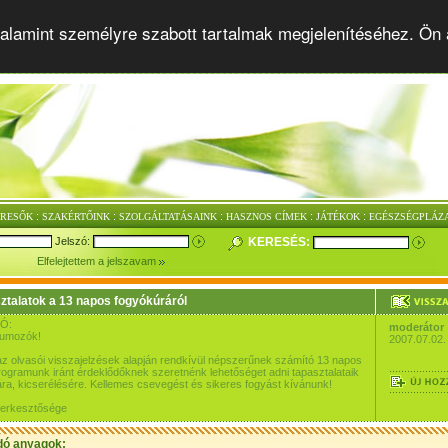
alamint személyre szabott tartalmak megjelenítéséhez. Ön 
:
:
:
:
:
ERESŐK
SZAKÉRTŐINK
SZOLGÁLTATÁSAINK
HASZNOS CÍMEK
JÁTÉKOK
EGÉSZSÉGPLÁZ
Jelszó:
KERESÉS:
Elfelejtettem a jelszavam
ztalatok a 13 napos fogyókúráról
Ó:
moderátor
rumozók!
2007.07.02.
az olvasói visszajelzések alapján rendkívül népszerűnek számító 13 napos
ogramunk iránt érdeklődőknek szeretnénk lehetőséget adni tapasztalataik
a, kicserélésére. Kellemes csevegést és sikeres fogyást kívánunk!
szerkesztősége
dó anyagok: