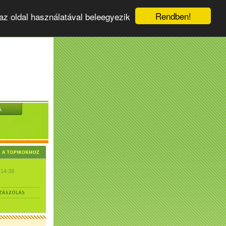
Rendben!
az oldal használatával beleegyezik
A
 14:38