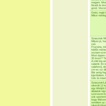
magam. Most
fáradt és le
gond. Viszon
Geist, majd 
Mikor mérle
Sziasztok M
Milyen jó, h
van.
Fruzsina, mé
hétfőn mérle
osztani-szor
Most éppen a
30 éves!? Te
A zöld tea a
valamit. Én 
valahová, de
cm-es víz ál
Bár amíg fog
kipróbálom, 
Üdv és kitar
Sziasztok!L
sikerült 12 
egy léböjtö
általatok ki
szervezet.Ez
sok sportemb
hogy féléven
remélem az 
sikerült.Kita