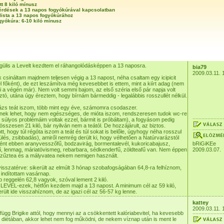
tt 8 kiló mínusz
érdések a 13 napos fogyókúrával kapcsolatban
lista a 13 napos fogyókúrához
gyókúra: 6-10 kiló mínusz
ülis a Levelt kezdtem el ráhangolódásképpen a 13 naposra.
bia79
2009.03.11. 
 csináltam majdnem teljesen végig a 13 napost, néha csaltam egy icipicit
 főként), de ezt leszámítva még kevesebbet is ettem, mint a kiírt adag (nem
i a végén már). Nem volt semmi bajom, az első széria első pár napja volt
tó, utána úgy éreztem, hogy bírnám bármeddig - legalábbis rosszullét nélkül.
ázs teát iszom, több mint egy éve, számomra csodaszer.
ek lehet, hogy nem egészséges, de mióta iszom, rendszeresen tudok wc-re
e súlyos problémáim voltak ezzel, bármit is próbáltam), a fogyásom pedig
összesen 21 kiló, bár nyilván nem a teától. De hozzájárult, az biztos.
tt, hogy túl régóta iszom a teát és túl sokat is belőle, úgyhogy néha rosszul
ülés, zsibbadás), amiről nemrég derült ki, hogy vélhetően a Natúrvarázstól
nt ebben aranyvesszőfű, bodzavirág, bormentalevél, kukoricabajusz,
bRiGiKEe
, lenmag, máriatövismeg, rebarbara, sédkenderfű, zöldteafű van. Nem éppen
2009.03.07.
szűztea és a mályvatea nekem nemigen használt.
isszatérve: sikerült az elmúlt 3 hónap szobafogságában 64,8-ra felhíznom,
 indítottam vasárnap.
p reggelén 62,8 vagyok, szóval lement 2 kiló.
LEVEL-ezek, hétfőn kezdem majd a 13 napost. A minimum cél az 59 kiló,
rült ide visszahíznom, de az igazi cél az 56-57 kg lenne.
kattey
2009.03.11. 
ügg Brigike attól, hogy mennyi az a csökkentett kalóriabevitel, ha kevesebb
 diétában, akkor lehet nem fog működni, de nekem víznap után is ment le