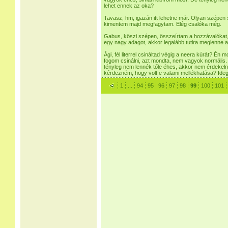
lehet ennek az oka?
Tavasz, hm, igazán itt lehetne már. Olyan szépen s
kimentem majd megfagytam. Elég csalóka még.
Gabus, köszi szépen, összeírtam a hozzávalókat, 
egy nagy adagot, akkor legalább tutira meglenne a n
Ági, fél literrel csináltad végig a neera kúrát? 
fogom csinálni, azt mondta, nem vagyok normális
tényleg nem lennék tőle éhes, akkor nem érdekeln
kérdezném, hogy volt e valami mellékhatása? Ideg
1
...
94
95
96
97
98
99
100
101