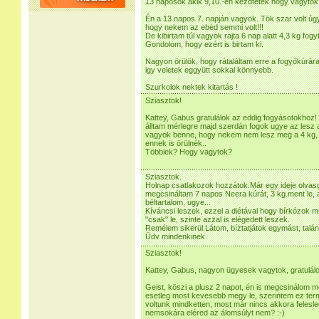
13 naposok akik 9,10.-én kezdtétek hogy vagyto
Én a 13 napos 7. napján vagyok. Tök szar volt úg
hogy nekem az ebéd semmi volt!!!
De kibirtam túl vagyok rajta 6 nap alatt 4,3 kg fog
Gondolom, hogy ezért is birtam ki.
Nagyon örülök, hogy rátaláltam erre a fogyókúrára
igy veletek eggyütt sokkal könnyebb.
Szurkolok nektek kitartás !
Sziasztok!
Kattey, Gabus gratulálok az eddig fogyásotokhoz
álltam mérlegre majd szerdán fogok ugye az lesz a
vagyok benne, hogy nekem nem lesz meg a 4 kg,
ennek is örülnék..
Többiek? Hogy vagytok?
Sziasztok.
Holnap csatlakozok hozzátok.Már egy ideje olvasga
megcsináltam 7 napos Neera kúrát, 3 kg.ment le, 
béltartalom, ugye...
Kíváncsi leszek, ezzel a diétával hogy bírkózok
"csak" le, szinte azzal is elégedett leszek.
Remélem sikerül.Látom, bíztatjátok egymást, talán
Üdv mindenkinek
Sziasztok!
Kattey, Gabus, nagyon ügyesek vagytok, gratulálo
Geist, köszi a plusz 2 napot, én is megcsinálom m
esetleg most kevesebb megy le, szerintem ez ter
voltunk mindketten, most már nincs akkora felesle
nemsokára eléred az álomsúlyt nem? :-)