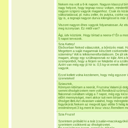
Nekem ma volt a 6-ik napom. Nagyon klasszul bírta
nagy helyzet, hogy tegnap rossz voltam, mindenfélé
nagyon szigorú vagyok magamhoz. Csak és kizáró
változtatással, pl. nuku zeller, és pulyka, csirke v
így is, a tegnapi nagyon durva kilengéssel is már 
Viszont nagyon éhes vagyok folyamatosan. Az el
meg iszonyúan. Ez mitől van?
Ági, üdv köztünk. Hogy bírtad a neera-t? Én a mos
5 napot tervezek.
Szia Kattey!
Elsősorban Neked válaszolok, a bűnözés miatt. Há
Megettem a saját magamnak készített csirkemellett
sütemény! Volt is lelkiismeretfurdalásom. De jól si
magam, ahogy egy szülinaposnak ez kijár. Ami a 
szempontból, hogy a férjem se felejtette el a szüli
Azért van még egy jó hír is: 0,5 kg-ot ennek ellen
vagyok.
Ezzel kellett volna kezdenem, hogy még egyszer i
üzeneteket!
Sziasztok,
Könnyen kibírtam a neerát, Fruzsina.Valami jó dol
semmi éhségérzetem nem volt.Rendkivül szörnyű í
flakonnal csináltam végig a 7 napot, még egy kics
előírt mennyiséget, mert akkor tuti nem bírtam vol
éhséget illeti.Azt olvastam valahol, hogy méregtelen
fogyókúrát.Nekem az megvolt.Igaz előtte 5 hétig l
eredménnyel.3 kg.ment le össz vissz.Remélem mo
Szia Fruzsi!
Szerintem próbáld ki a teát (csalán+macskagyöké
szerintem csökkenti az éhségérzetet.