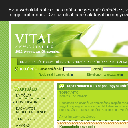
Ez a weboldal sütiket használ a helyes működéséhez, v
megjelenítéséhez. Ön az oldal használatával beleegyez
2026. Augusztus 08. szombat
:
:
:
:
:
REGISZTRÁCIÓ
FÓRUM
HÍRLEVÉL
KERESŐK
SZAKÉRTŐINK
SZOLGÁLTAT
Felhasználói név:
Jelszó:
Regisztrálni szeretnék!
Elfelejtettem a jelszavam
Tapasztalatok a 13 napos fogyókúráró
AKTUÁLIS
TOPIKNYITÓ:
NYITÓLAP
Kedves Fórumozók!
HOMEOPÁTIA
E topikban az olvasói visszajelzések alapján re
fogyókúraprogramunk iránt érdeklődőknek szeretn
DAGANATOS
megosztására, kicserélésére. Kellemes csevegés
MEGBETEGEDÉSEK
A vital.hu szerkesztősége
TERHESSÉG
A MAGAS
Kapcsolódó anyagok: