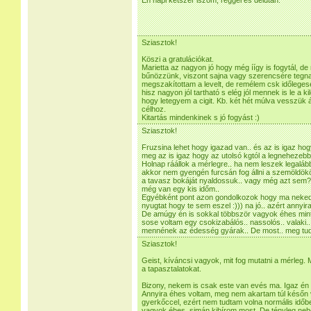
Én napi kétszer iszom, reggel és délután.
Sziasztok!
Köszi a gratulációkat.
Marietta az nagyon jó hogy még íígy is fogytál, d
bűnözzünk, viszont sajna vagy szerencsére tegnap
megszakítottam a levelt, de remélem csk időleges
hisz nagyon jól tartható s elég jól mennek is le a k
hogy letegyem a cigit. Kb. két hét múlva vesszük 
célhoz.
Kitartás mindenkinek s jó fogyást :)
Sziasztok!
Fruzsina lehet hogy igazad van.. és az is igaz ho
meg az is igaz hogy az utolsó kgtól a legnehezebb 
Holnap ráállok a mérlegre.. ha nem leszek legalább
akkor nem gyengén furcsán fog állni a szemöldök
a tavasz bokáját nyaldossuk.. vagy még azt sem? 
még van egy kis időm..
Egyébként pont azon gondolkozok hogy ma neked 
nyugtat hogy te sem eszel :))) na jó.. azért annyi
De amúgy én is sokkal többször vagyok éhes min
sose voltam egy csokizabálós.. nassolós.. valaki.
mennének az édesség gyárak.. De most.. meg tudn
Sziasztok!
Geist, kíváncsi vagyok, mit fog mutatni a mérleg. 
a tapasztalatokat.
Bizony, nekem is csak este van evés ma. Igaz én má
Annyira éhes voltam, meg nem akartam túl későn 
gyerkőccel, ezért nem tudtam volna normális időben
vagyok éhes, simán kibírom most. De tényleg nehe