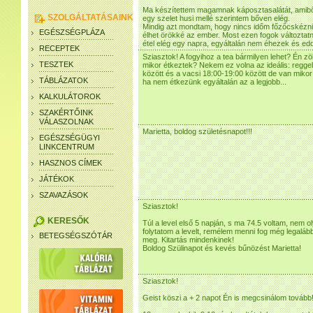
Ma készítettem magamnak káposztasalátát, amiből
SZOLGÁLTATÁSAINK
egy szelet husi mellé szerintem bőven elég.
Mindig azt mondtam, hogy nincs időm főzőcskézn
EGÉSZSÉGPLÁZA
élhet örökké az ember. Most ezen fogok változtat
étel elég egy napra, egyáltalán nem éhezek és edd
RECEPTEK
Sziasztok! A fogyihoz a tea bármilyen lehet? Én zöld
TESZTEK
mikor étkeztek? Nekem ez volna az ideális: reggel
között és a vacsi 18:00-19:00 között de van mikor 
TÁBLÁZATOK
ha nem étkezünk egyáltalán az a legjobb...
KALKULÁTOROK
SZAKÉRTŐINK
VÁLASZOLNAK
Marietta, boldog születésnapot!!!
EGÉSZSÉGÜGYI
LINKCENTRUM
HASZNOS CÍMEK
JÁTÉKOK
SZAVAZÁSOK
Sziasztok!
KERESŐK
Túl a level első 5 napján, s ma 74.5 voltam, nem 
folytatom a levelt, remélem menni fog még legalá
BETEGSÉGSZÓTÁR
meg. Kitartás mindenkinek!
Boldog Szülinapot és kevés bűnözést Marietta!
Sziasztok!
Geist köszi a + 2 napot Én is megcsinálom tovább