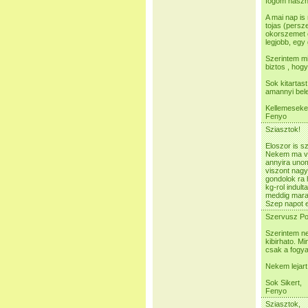
fogom haszna
A mai nap is
tojas (persz
okorszemet e
legjobb, egy g
Szerintem mi
biztos , hogy
Sok kitartas
amannyi belem
Kellemeseke
Fenyo
Sziasztok!
Eloszor is s
Nekem ma va
annyira unom
viszont nagy
gondolok ra
kg-rol indul
meddig marad
Szep napot e
Szervusz Po
Szerintem ne
kibirhato. 
csak a fogya
Nekem lejart 
Sok Sikert,
Fenyo
Sziasztok,