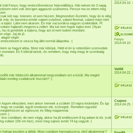
2014.04.10. 
t írtál Fenyo, hogy emésztőrendszer helyreállítása. Hát nekem kb 3 napig
tésem nem volt. Ami igen aggasztó számomra. Persze ma se ettem még
 sem.
sak két nap. Istenem, el sem hiszem. Megmondom őszintén, hogy én is elég
ok már, és baromira ennék valami csípőset, valami finomat, valami mást mint
m a tojást. Látni nem akarom. Én már vacsorákra nagyon szelektálok. Pl.
oltam hajlandó megenni a zellert. Ma tuti nem fogok tojást enni. Olyan
 ha rá gondolok a tojásra, hogy azt el nem tudom mondani.
 vége. Jaj de jó.
 alagút végét.
Fenyo
mésztésem is vissza fog állni normál állapotba. :(
2014.04.10.
ntem se hagyd abba. Most már kibírjuk. Hidd el én is rettentően szenvedek.
 mondani. Én 5 kilónál tartok, és remélem, hogy még megy le szombatig
iló.
Vali68
2014.04.22. 
ezelőtt már többszöri alkalommal megcsináltam ezt a kúrát. Ma megint
alaki esetleg csatlakozik hozzám? :)
Csajeee
n fogom elkezdeni, mert akkor mennek a szüleim 10 napra kirándulni. És így
2014.04.25. 
 hogy ne csináld, egyél rendesen stb. szövegek. Remélem egyedül
megbirkózom az egésszel, és főleg magammal.
ezem :)
 éve csináltam, de nem végig, akkor ha jól emlékszem 8 kg adtam le kb. (volt
7 kg voltam 158 vm-hez), most meg sajnos ismét 74 kg vagyok :(
n holnap kezdem a diétát. Most csinálom harmadszorra, első alkalommal 7
Eper89