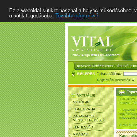
Ez a weboldal sütiket használ a helyes működéséhez, v
a sütik fogadásába.
További információ
2026. Augusztus 08. szombat
:
:
:
REGISZTRÁCIÓ
FÓRUM
HÍRLEVÉL
K
Felhasználói név:
Regisztrálni szeretnék!
Tapas
AKTUÁLIS
TOPIKNYIT
NYITÓLAP
Kedves Fó
HOMEOPÁTIA
E topikban 
fogyókúrapr
DAGANATOS
megosztásár
MEGBETEGEDÉSEK
A vital.hu 
TERHESSÉG
A MAGAS
Kapcsoló