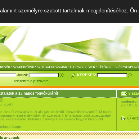
alamint személyre szabott tartalmak megjelenítéséhez. Ön 
:
:
:
:
:
ERESŐK
SZAKÉRTŐINK
SZOLGÁLTATÁSAINK
HASZNOS CÍMEK
JÁTÉKOK
EGÉSZSÉGPLÁZ
Jelszó:
KERESÉS:
Elfelejtettem a jelszavam
ztalatok a 13 napos fogyókúráról
Ó:
moderátor
rumozók!
2007.07.02.
az olvasói visszajelzések alapján rendkívül népszerűnek számító 13 napos
ogramunk iránt érdeklődőknek szeretnénk lehetőséget adni tapasztalataik
a, kicserélésére. Kellemes csevegést és sikeres fogyást kívánunk!
szerkesztősége
dó anyagok: