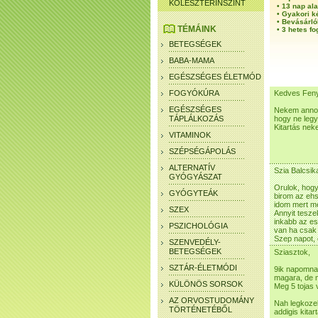
KOLESZTERINSZINT
•
13 nap ala
•
Gyakori k
•
Bevásárló
TÉMÁINK
•
3 hetes fo
BETEGSÉGEK
BABA-MAMA
EGÉSZSÉGES ÉLETMÓD
FOGYÓKÚRA
Kedves Fen
EGÉSZSÉGES
Nekem anno e
TÁPLÁLKOZÁS
hogy ne legy
Kitartás nek
VITAMINOK
SZÉPSÉGÁPOLÁS
ALTERNATÍV
Szia Balcsik
GYÓGYÁSZAT
Orulok, hogy
GYÓGYTEÁK
birom az ehs
idom mert m
SZEX
Annyit tesze
inkabb az es
PSZICHOLÓGIA
van ha csak 
Szep napot, 
SZENVEDÉLY-
BETEGSÉGEK
Sziasztok,
SZTÁR-ÉLETMÓDI
9ik napomnal
magara, de m
KÜLÖNÖS SORSOK
Meg 5 tojas 
AZ ORVOSTUDOMÁNY
Nah legkozel
TÖRTÉNETÉBŐL
addigis kitar