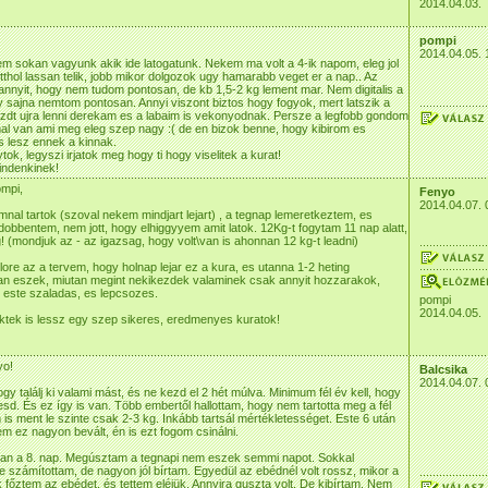
2014.04.03.
pompi
2014.04.05. 
m sokan vagyunk akik ide latogatunk. Nekem ma volt a 4-ik napom, eleg jol
itthol lassan telik, jobb mikor dolgozok ugy hamarabb veget er a nap.. Az
annyit, hogy nem tudom pontosan, de kb 1,5-2 kg lement mar. Nem digitalis a
 sajna nemtom pontosan. Annyi viszont biztos hogy fogyok, mert latszik a
zdt ujra lenni derekam es a labaim is vekonyodnak. Persze a legfobb gondom
l van ami meg eleg szep nagy :( de en bizok benne, hogy kibirom es
 lesz ennek a kinnak.
ok, legyszi irjatok meg hogy ti hogy viselitek a kurat!
indenkinek!
mpi,
Fenyo
2014.04.07. 
mnal tartok (szoval nekem mindjart lejart) , a tegnap lemeretkeztem, es
bbentem, nem jott, hogy elhiggyyem amit latok. 12Kg-t fogytam 11 nap alatt,
! (mondjuk az - az igazsag, hogy volt\van is ahonnan 12 kg-t leadni)
re az a tervem, hogy holnap lejar ez a kura, es utanna 1-2 heting
an eszek, miutan megint nekikezdek valaminek csak annyit hozzarakok,
 este szaladas, es lepcsozes.
pompi
2014.04.05.
tek is lessz egy szep sikeres, eredmenyes kuratok!
yo!
Balcsika
2014.04.07. 
gy találj ki valami mást, és ne kezd el 2 hét múlva. Minimum fél év kell, hogy
esd. És ez így is van. Több embertől hallottam, hogy nem tartotta meg a fél
 is ment le szinte csak 2-3 kg. Inkább tartsál mértékletességet. Este 6 után
 ez nagyon bevált, én is ezt fogom csinálni.
n a 8. nap. Megúsztam a tegnapi nem eszek semmi napot. Sokkal
számítottam, de nagyon jól bírtam. Egyedül az ebédnél volt rossz, mikor a
főztem az ebédet, és tettem eléjük. Annyira guszta volt. De kibírtam. Nem