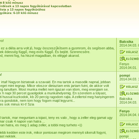
tt 8 kiló mínusz
érdések a 13 napos fogyókúrával kapcsolatban
lista a 13 napos fogyókúrához
gyókúra: 6-10 kiló mínusz
yo!
Balcsika
2014.04.03. 
z a diéta arra volt jó, hogy összeszűkítsem a gyomrom, és segítsen abba,
ek édesség függő, meg evés függő. És bejött. Szerencsére.
ed, menni fog, ha hiszel magadban, és eléggé akarod.
Fenyo
2014.04.01.
a!
pompi
2014.04.03. 
 irtal! Nagyon biztatoak a szavaid. En ma tartok a masodik napnal, jobban
eget mint tegnap. Mikor eloszor dietaztam enis jartam futni, de akkor volt
eg tanultam. Most munka mellet nem igazan van idom, meg energiam se.
k h napi 30 percet gyaolgolok a munkahelyemig. En szeretem a tolyast,
ti hussal kuzkodok, kb 20 percig ragodom rajta. A zellertol meg hanyingerem
Balcsika
ra gondolok, nem tom hogy fogom majd legyurni...
2014.04.03.
es sok minus kt-t! Szia
Fenyo
2014.04.04. 
 tartok, mar meguntam a tojast, teny es valo , hogy a zeller eleg gamat ugy
ar csak 4 napon van hatra ...
van hatra, es meg 1 adag zeller, a tobbi meg turheto =))
ebb kedden este irok, mikor pontosan megirom mennyit sikerult fogyni,
tast nektek.
pompi