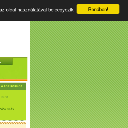
Rendben!
az oldal használatával beleegyezik
A
 14:38