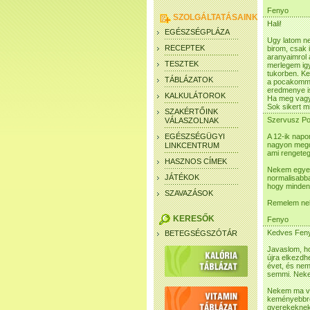
Fenyo
SZOLGÁLTATÁSAINK
Hali!
EGÉSZSÉGPLÁZA
Ugy latom ne
RECEPTEK
birom, csak 
aranyaimrol 
TESZTEK
merlegem igy
tukorben. Ke
TÁBLÁZATOK
a pocakomma
eredmenye is
KALKULÁTOROK
Ha meg vagyt
Sok sikert m
SZAKÉRTŐINK
Szervusz Po
VÁLASZOLNAK
EGÉSZSÉGÜGYI
A 12-ik napo
nagyon megdo
LINKCENTRUM
ami rengeteg
HASZNOS CÍMEK
Nekem egyelo
JÁTÉKOK
normalisabb
hogy minden
SZAVAZÁSOK
Remelem nek
KERESŐK
Fenyo
Kedves Fen
BETEGSÉGSZÓTÁR
Javaslom, ho
újra elkezdh
évet, és nem
semmi. Nekem
Nekem ma va
keményebbre 
gyerekeknek 