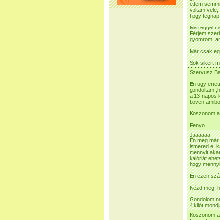
ettem semmit
voltam vele,
hogy tegnap 
Ma reggel mé
Férjem szeri
gyomrom, am
Már csak egy
Sok sikert m
Szervusz Ba
En ugy ertet
gondoltam ,
a 13-napos k
boven amibol 
Koszonom a 
Fenyo
Jaaaaaa!
Én meg már a
ismered e. k
mennyit akar
kalóriát ehet
hogy mennyit
Én ezen szám
Nézd meg, há
Gondolom na
4 kilót mond
Koszonom az 