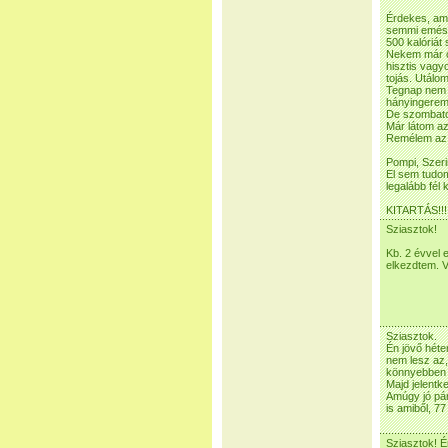
Érdekes, ami
semmi emész
500 kalóriát
Nekem már c
hisztis vagy
tojás. Utálo
Tegnap nem v
hányingerem,
De szombaton
Már látom az
Remélem az e
Pompi, Szeri
El sem tudom
legalább fél k
KITARTÁS!!!
Sziasztok!
Kb. 2 évvel 
elkezdtem. V
Sziasztok.
Én jövő héte
nem lesz az,
könnyebben 
Majd jelentk
Amúgy jó pár
is amiből, 7
Sziasztok! É