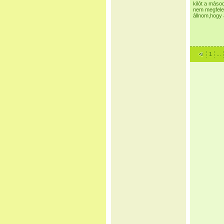
kilót a máso
nem megfelel
állnom,hogy
1
...