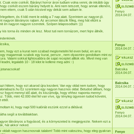
. Csak este csirkét. Bárányt horror áron tudtam volna venni, de inkább úgy
 hogy csirkét eszem bárány helyett is. Ami nem tetszett, hogy annak ellenére,
nem ettem, csak 5 után kicsivel egy dekát sem adtam le.
Fenyo
2014.04.07.
rlegeltem, és 4 kiló ment le eddig a 7 nap alatt. Szerintem az nagyon jó.
nt nagyon látványos rajtam. Az arcomon látszik főleg, meg hát eltűnt a
it én nagyon nagyon szeretek. Szépen lelaposodtam :)))
 kis torna és minden ok lesz. Most tuti nem tornázom, mert fejre állnék.
indenkinek.
lcsika,
Fenyo
2014.04.07. 
tem, hogy ezt a kurat nem szabad megismetelni fel even belul, en arra
hogy magamnak szabok egy kurat, persze , nem olyasmire gondoltam mint ez
ura. Valami sokkal lightosabbra de sajat receptet allitok elo. Mivel meg van
leadni, legalabb 10 - 18 kilot le kellene meg adni :-)
jotanacsokat!
Balcsika
2014.04.07.
Balcsika
zt hittem, hogy ezt akarod újra kezdeni. Van egy oldal nem tudom, hogy
2014.04.07. 
aloriabazis.hu Ez szerintem egy nagyon hasznos oldal. Betudod állítani, hogy
sz fogyni mennyi idő alatt, és kiszámolja, hogy ehhez naponta mennyi
sz. Több, mint 42.000 étel fel van víve, így tényleg ügyesen tudod követni,
 ettél.
oltam ki, hogy napi 500 kalóriát eszünk ezzel a diétával.
Fenyo
tha segít a továbbiakban.
2014.04.07.
gyon látványos a fogyásod, és a környezeted is megjegyezte. Nekem ezt a
ják, hát akkor neked.
oldalt nagyon hasznosnak talalom! Tobb mint valoszinu, hogy eleg gyakran
Fenyo