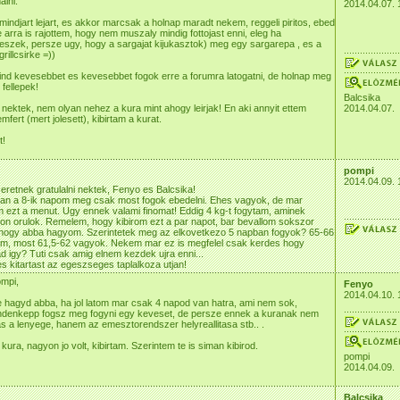
lni.
2014.04.07. 
 mindjart lejart, es akkor marcsak a holnap maradt nekem, reggeli piritos, ebed
e arra is rajottem, hogy nem muszaly mindig fottojast enni, eleg ha
szek, persze ugy, hogy a sargajat kijukasztok) meg egy sargarepa , es a
rillcsirke =))
nd kevesebbet es kevesebbet fogok erre a forumra latogatni, de holnap meg
 fellepek!
Balcsika
t nektek, nem olyan nehez a kura mint ahogy leirjak! En aki annyit ettem
2014.04.07.
fert (mert jolesett), kibirtam a kurat.
t!
pompi
2014.04.09. 
zeretnek gratulalni nektek, Fenyo es Balcsika!
n a 8-ik napom meg csak most fogok ebedelni. Ehes vagyok, de mar
 ezt a menut. Ugy ennek valami finomat! Eddig 4 kg-t fogytam, aminek
on orulok. Remelem, hogy kibirom ezt a par napot, bar bevallom sokszor
 hogy abba hagyom. Szerintetek meg az elkovetkezo 5 napban fogyok? 65-66
tam, most 61,5-62 vagyok. Nekem mar ez is megfelel csak kerdes hogy
 igy? Tuti csak amig elnem kezdek ujra enni...
s kitartast az egeszseges taplalkoza utjan!
mpi,
Fenyo
2014.04.10. 
 hagyd abba, ha jol latom mar csak 4 napod van hatra, ami nem sok,
Mindenkepp fogsz meg fogyni egy keveset, de persze ennek a kuranak nem
s a lenyege, hanem az emesztorendszer helyreallitasa stb.. .
kura, nagyon jo volt, kibirtam. Szerintem te is siman kibirod.
pompi
2014.04.09.
Balcsika