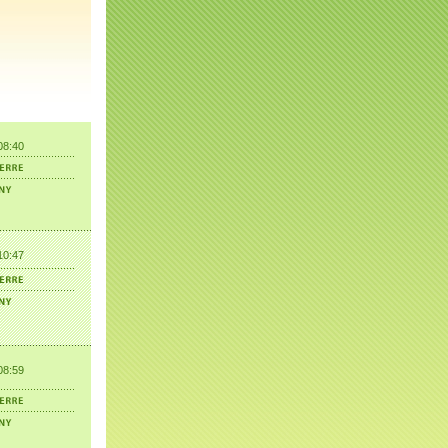
08:40
10:47
08:59