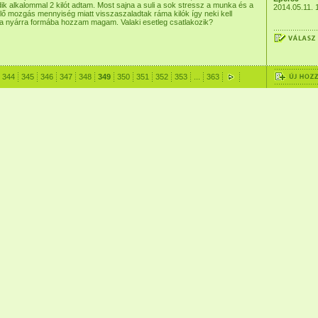
dik alkalommal 2 kilót adtam. Most sajna a suli a sok stressz a munka és a
2014.05.11. 
ő mozgás mennyiség miatt visszaszaladtak ráma kilók így neki kell
 a nyárra formába hozzam magam. Valaki esetleg csatlakozik?
344
345
346
347
348
349
350
351
352
353
...
363