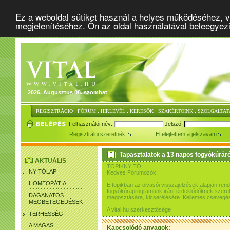
Ez a weboldal sütiket használ a helyes működéséhez, v
megjelenítéséhez. Ön az oldal használatával beleegyez
2026. Augusztus 08. szombat
:
:
:
:
:
REGISZTRÁCIÓ
FÓRUM
HÍRLEVÉL
KERESŐK
SZAKÉRTŐINK
SZOLGÁLTAT
Felhasználói név:
Jelszó:
Regisztrálni szeretnék!
Elfelejtettem a jelszavam
Tapasztalatok a 13 napos fogyókúráró
AKTUÁLIS
TOPIKNYITÓ:
NYITÓLAP
Kedves Fórumozók!
HOMEOPÁTIA
E topikban az olvasói visszajelzések alapján re
fogyókúraprogramunk iránt érdeklődőknek szeretn
DAGANATOS
megosztására, kicserélésére. Kellemes csevegés
MEGBETEGEDÉSEK
A vital.hu szerkesztősége
TERHESSÉG
A MAGAS
Kapcsolódó anyagok: