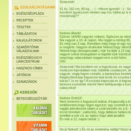
Sziasztok!
SZOLGÁLTATÁSAINK
51 év, 162 cm, 80 kg....: ( - Három gyerek! :-) - S
kezdem! Igyekszem minden nap írni, hátha az is e
EGÉSZSÉGPLÁZA
mostanság??
RECEPTEK
TESZTEK
Kedves Abarik!
TÁBLÁZATOK
51éves 164/90 vagyok( voltam). Egészen az elmúlt 
Ma vagyok a 10.-ik napon. Ma reggel a mérleg 85,
KALKULÁTOROK
Es még van 3 nap. Remélem még megy le egy nyúl
SZAKÉRTŐINK
is megérte. Nagyon drukkolok Neked,hogy sikerül
Neked,hogy támogassalak.( már ha lejár a 13 nap 
VÁLASZOLNAK
nagyon sokat olvasgattam a régebbi ūzik között,é
EGÉSZSÉGÜGYI
meg,hogy odaszántam magam erre a két hétre.
Üdv.
LINKCENTRUM
Sziasztok! Ma kezdtem ezt a fogyokurat, es nagy
HASZNOS CÍMEK
modszert kiprobaltam mar, tobbfele csodaszert, d
vagyok, vegig fogom csinalni, a baranyhus kivetele
JÁTÉKOK
Kiegesziteskepp fogyaszto teat iszok es szuztea
tulzas? Jo ez igy? A szuztea kapszula es a fogyasz
SZAVAZÁSOK
biztosra szeretnek menni! Nem befolyasolja a kur
valaszokat!
KERESŐK
Kedves Erdo11!
BETEGSÉGSZÓTÁR
Nem ismerem a fogyasztó teákat. A kapszulát a kúr
emlékeztem,hogy régen egyszer, egy szemtől is tud
napján jelentkezett nálam a székrekedés és a 8.- i
ezzel mondani : valószinű, hogy áldásos hatású l
emellett a sok víz az egész fogyi alatt javallott.
Én már a 12. napon tartok :)
De jò Neked! :) Ès mi az eredmèny eddig? Köszi 