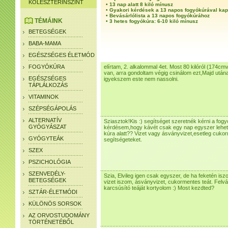
KOLESZTERINSZINT
•
13 nap alatt 8 kiló mínusz
•
Gyakori kérdések a 13 napos fogyókúrával ka
•
Bevásárlólista a 13 napos fogyókúrához
TÉMÁINK
•
3 hetes fogyókúra: 6-10 kiló mínusz
BETEGSÉGEK
BABA-MAMA
EGÉSZSÉGES ÉLETMÓD
FOGYÓKÚRA
elírtam, 2. alkalommal 4et. Most 80 kilóról (174c
van, arra gondoltam végig csinálom ezt,Majd után
EGÉSZSÉGES
igyekszem este nem nassolni.
TÁPLÁLKOZÁS
VITAMINOK
SZÉPSÉGÁPOLÁS
ALTERNATÍV
Sziasztok!Kis :) segítséget szeretnék kérni a fog
GYÓGYÁSZAT
kérdésem,hogy kávét csak egy nap egyszer lehet in
kúra alatt?? Vizet vagy ásványvizet,esetleg cuk
GYÓGYTEÁK
segítségeteket.
SZEX
PSZICHOLÓGIA
SZENVEDÉLY-
Szia, Elvileg igen csak egyszer, de ha feketén is
BETEGSÉGEK
vizet iszom, ásványvizet, cukormentes teát. Felvál
karcsúsító teáját kortyolom :) Most kezdted?
SZTÁR-ÉLETMÓDI
KÜLÖNÖS SORSOK
AZ ORVOSTUDOMÁNY
TÖRTÉNETÉBŐL