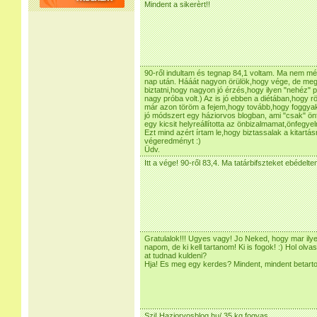
Mindent a sikerèrt!!
90-ről indultam és tegnap 84,1 voltam. Ma nem mé
nap után. Hááát nagyon örülök,hogy vége, de meg
biztatni,hogy nagyon jó érzés,hogy ilyen "nehéz" 
nagy próba volt.) Az is jó ebben a diétában,hogy r
már azon töröm a fejem,hogy tovább,hogy foggyak
jó módszert egy háziorvos blogban, ami "csak" ön
egy kicsit helyreállította az önbizalmamat,önfegyel
Ezt mind azért írtam le,hogy biztassalak a kitartás
végeredményt :)
Üdv.
Itt a vége! 90-ről 83,4. Ma tatárbifszteket ebédelte
Gratulalok!!! Ugyes vagy! Jo Neked, hogy mar ily
napom, de ki kell tartanom! Ki is fogok! :) Hol olva
at tudnad kuldeni?
Hja! Es meg egy kerdes? Mindent, mindent betarto
Szi! Haziorvosblog.hu/ 35 kg fogyas