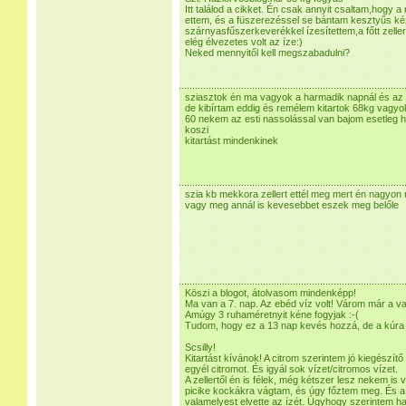
Itt találod a cikket. Én csak annyit csaltam,hogy a
ettem, és a füszerezéssel se bántam kesztyűs kézz
szárnyasfűszerkeverékkel ízesítettem,a főtt zell
elég élvezetes volt az íze:)
Neked mennyitől kell megszabadulni?
sziasztok én ma vagyok a harmadik napnál és az 
de kibírtam eddig és remélem kitartok 68kg vagy
60 nekem az esti nassolással van bajom esetleg ha 
koszi
kitartást mindenkinek
szia kb mekkora zellert ettél meg mert én nagyon
vagy meg annál is kevesebbet eszek meg belőle
Köszi a blogot, átolvasom mindenképp!
Ma van a 7. nap. Az ebéd víz volt! Várom már a va
Amúgy 3 ruhaméretnyit kéne fogyjak :-(
Tudom, hogy ez a 13 nap kevés hozzá, de a kúra 
Scsilly!
Kitartást kívánok! A citrom szerintem jó kiegészítő
egyél citromot. És igyál sok vízet/citromos vízet.
A zellertől én is félek, még kétszer lesz nekem i
picike kockákra vágtam, és úgy főztem meg. És 
valamelyest elvette az ízét. Úgyhogy szerintem ha 