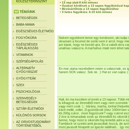
KOLESZTERINSZINT
•
13 nap alatt 8 kiló mínusz
•
Gyakori kérdések a 13 napos fogyókúrával ka
•
Bevásárlólista a 13 napos fogyókúrához
TÉMÁINK
•
3 hetes fogyókúra: 6-10 kiló mínusz
BETEGSÉGEK
BABA-MAMA
EGÉSZSÉGES ÉLETMÓD
FOGYÓKÚRA
Nekem egyebkent lenne egy kerdesem, aki tudja ra
olvastam a forumot de senki sem ir arrol, hogy mie
EGÉSZSÉGES
azt irjaok, hogy ne kezdd ujra. En a valodi okra 
TÁPLÁLKOZÁS
unalmas valaszra. A marhahus miatt nem lehet tala
VITAMINOK
SZÉPSÉGÁPOLÁS
ALTERNATÍV
En mar utana nezelodtem neten a valasznak, es i
GYÓGYÁSZAT
hanem SOK valasz. Sok ok. :) Hat ez van sajna :(
GYÓGYTEÁK
SZEX
PSZICHOLÓGIA
SZENVEDÉLY-
Hali, én ma kezdtem el ismét a 13 napost. Több mi
BETEGSÉGEK
is kihagyok az étrendből mert vagy nem szeretek
vagy mert csak :) : bárány, marha, tonhal (helye
SZTÁR-ÉLETMÓDI
kávé mellé, zeller, 2l gyümölcslé (hisz 100ml-ben 
kb 200g cukor.. most fogyózunk? vagy cukrot esz
KÜLÖNÖS SORSOK
2 éve is kimaradtak ezek az étrendből és sikerült 
benne, hogy most is sikerülni fog lentebb adni a 
AZ ORVOSTUDOMÁNY
Famblock-ot szedni amit javasoltak hozzá, de azót
TÖRTÉNETÉBŐL
most javasolt Noapetit se igazán található... íg