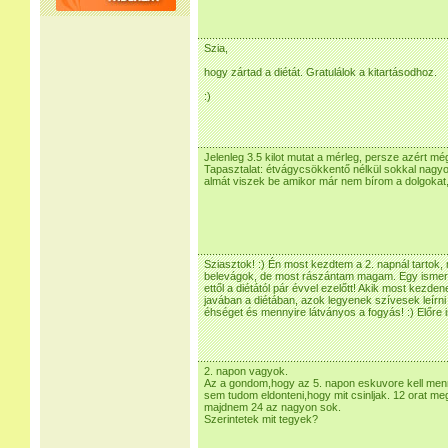
Szia,
hogy zártad a diétát. Gratulálok a kitartásodhoz.
:)
Jelenleg 3.5 kilot mutat a mérleg, persze azért még
Tapasztalat: étvágycsökkentő nélkül sokkal nagyo
almát viszek be amikor már nem bírom a dolgokat,
Sziasztok! :) Én most kezdtem a 2. napnál tartok,
belevágok, de most rászántam magam. Egy ismerő
ettől a diétától pár évvel ezelőtt! Akik most kez
javában a diétában, azok legyenek szívesek leírni 
éhséget és mennyire látványos a fogyás! :) Előre
2. napon vagyok.
Az a gondom,hogy az 5. napon eskuvore kell menn
sem tudom eldonteni,hogy mit csinljak. 12 orat meg 
majdnem 24 az nagyon sok.
Szerintetek mit tegyek?