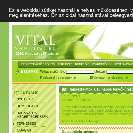
Ez a weboldal sütiket használ a helyes működéséhez, v
megjelenítéséhez. Ön az oldal használatával beleegyez
2026. Augusztus 07. péntek
:
:
:
:
:
REGISZTRÁCIÓ
FÓRUM
HÍRLEVÉL
KERESŐK
SZAKÉRTŐINK
SZOLGÁLTAT
Felhasználói név:
Jelszó:
Regisztrálni szeretnék!
Elfelejtettem a jelszavam
Tapasztalatok a 13 napos fogyókúráró
AKTUÁLIS
TOPIKNYITÓ:
NYITÓLAP
Kedves Fórumozók!
HOMEOPÁTIA
E topikban az olvasói visszajelzések alapján re
fogyókúraprogramunk iránt érdeklődőknek szeretn
DAGANATOS
megosztására, kicserélésére. Kellemes csevegés
MEGBETEGEDÉSEK
A vital.hu szerkesztősége
TERHESSÉG
A MAGAS
Kapcsolódó anyagok: