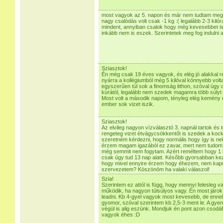
most vagyok az 5. napon és már nem tudtam megálln
nagy csalódás volt csak -1 kg :( legalább 2-3 kiló
mindent, annyiban csalok hogy még kevesebbet is
inkább nem is eszek. Szerintetek meg fog indulni 
Sziasztok!
Én még csak 19 éves vagyok, és elég jó alakkal 
nyárra a kollégiumból még 5 kilóval könnyebb volt
egyszerűen túl sok a finomság itthon, szóval úgy
kúrától, legalább nem szedek magamra több súlyt 
Most volt a második napom, tényleg elég kemény d
ember sok vizet iszik.
Sziasztok!
Az elvileg nagyon vízválasztó 3. napnál tartok és
rengeteg vizet étvágycsökkentőt is szedek a kock
szeretném kérdezni, hogy normális hogy így is 
érzem magam igazából ez zavar, mert nem tudom 
még semmit nem fogytam. Azért reméltem hogy 1 ki
csak úgy tud 13 nap alatt. Később gyorsabban kezd
hogy mivel ennyire érzem hogy éhezem, nem kapc
szervezetem? Köszönöm ha valaki válaszol!
Szia!
Szerintem ez attól is függ, hogy mennyi felesleg v
működik, ha nagyon túlsúlyos vagy. Én most járok 
leadni. Kb 4-gyel vagyok most kevesebb, de enne
gyomor, szóval szerintem kb 2,5-3 ment le. A gye
végül is alig eszünk. Mondjuk én pont azon csodál
vagyok éhes :D