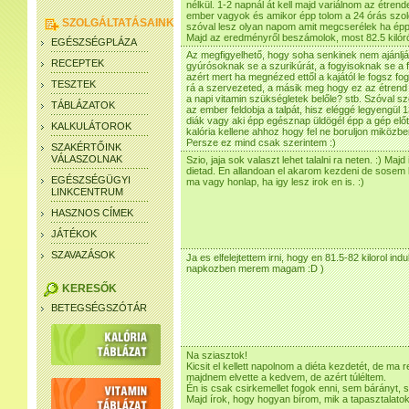
nélkül. 1-2 napnál át kell majd variálnom az étren
ember vagyok és amikor épp tolom a 24 órás szolgál
SZOLGÁLTATÁSAINK
szóval lesz olyan napom amit megcserélek ha épp 
Majd az eredményről beszámolok, most 82.5 kilóról 
EGÉSZSÉGPLÁZA
Az megfigyelhető, hogy soha senkinek nem ajánljá
RECEPTEK
gyúrósoknak se a szurikúrát, a fogyisoknak se a 
azért mert ha megnézed ettől a kajától le fogsz fog
TESZTEK
rá a szervezeted, a másik meg hogy ez az étrend
a napi vitamin szükségletek belőle? stb. Szóval 
TÁBLÁZATOK
az ember feldobja a talpát, hisz eléggé legyengül
diák vagy aki épp egésznap üldögél épp a gép elő
KALKULÁTOROK
kalória kellene ahhoz hogy fel ne boruljon miközbe
Persze ez mind csak szerintem :)
SZAKÉRTŐINK
VÁLASZOLNAK
Szio, jaja sok valaszt lehet talalni ra neten. :) Maj
dietad. En allandoan el akarom kezdeni de sosem
EGÉSZSÉGÜGYI
ma vagy honlap, ha igy lesz irok en is. :)
LINKCENTRUM
HASZNOS CÍMEK
JÁTÉKOK
SZAVAZÁSOK
Ja es elfelejtettem irni, hogy en 81.5-82 kilorol ind
napkozben merem magam :D )
KERESŐK
BETEGSÉGSZÓTÁR
Na sziasztok!
Kicsit el kellett napolnom a diéta kezdetét, de ma 
majdnem elvette a kedvem, de azért túléltem.
Én is csak csirkemellet fogok enni, sem bárányt, 
Majd írok, hogy hogyan bírom, mik a tapasztalatok.