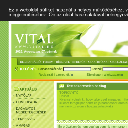
Ez a weboldal sütiket használ a helyes működéséhez, v
megjelenítéséhez. Ön az oldal használatával beleegyez
2026. Augusztus 07. péntek
:
:
:
:
:
REGISZTRÁCIÓ
FÓRUM
HÍRLEVÉL
KERESŐK
SZAKÉRTŐINK
SZOLGÁLTAT
Felhasználói név:
Jelszó:
Regisztrálni szeretnék!
Elfelejtettem a jelszavam
Test tekercseles hazilag
AKTUÁLIS
TOPIKNYITÓ:
NYITÓLAP
Haliho!
Kivancsi volnek ki, hogy tekercseli magat es mil
HOMEOPÁTIA
le lehet faragni par centit es jo narancsbor elle
mennenk...varom a hozzaszolasokat:)
DAGANATOS
MEGBETEGEDÉSEK
TERHESSÉG
A MAGAS
Én próbáltam és nem segített semmit, nem tartom h