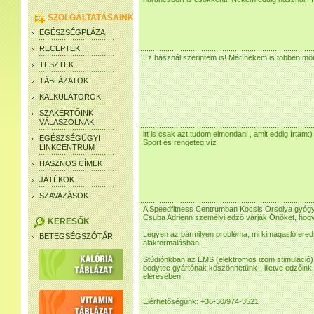
SZOLGÁLTATÁSAINK
EGÉSZSÉGPLÁZA
RECEPTEK
Ez használ szerintem is! Már nekem is többen mo
TESZTEK
TÁBLÁZATOK
KALKULÁTOROK
SZAKÉRTŐINK
VÁLASZOLNAK
itt is csak azt tudom elmondani , amit eddig írtam:) 
EGÉSZSÉGÜGYI
Sport és rengeteg víz
LINKCENTRUM
HASZNOS CÍMEK
JÁTÉKOK
SZAVAZÁSOK
A Speedfitness Centrumban Kocsis Orsolya gyógyt
Csuba Adrienn személyi edző várják Önöket, hogy
KERESŐK
Legyen az bármilyen probléma, mi kimagasló ered
BETEGSÉGSZÓTÁR
alakformálásban!
Stúdiónkban az EMS (elektromos izom stimuláció) 
bodytec gyártónak köszönhetünk-, illetve edzőink 
elérésében!
Elérhetőségünk: +36-30/974-3521