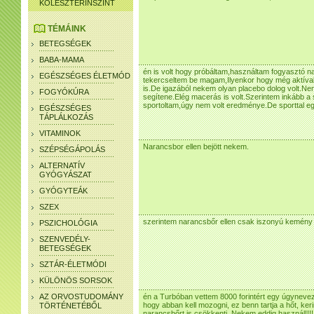
KOLESZTERINSZINT
TÉMÁINK
BETEGSÉGEK
BABA-MAMA
én is volt hogy próbáltam,használtam fogyasztó na
EGÉSZSÉGES ÉLETMÓD
tekercseltem be magam,Ilyenkor hogy még aktív
is.De igazából nekem olyan placebo dolog volt.Nem
FOGYÓKÚRA
segítene.Elég macerás is volt.Szerintem inkább a
sportoltam,úgy nem volt eredménye.De sporttal e
EGÉSZSÉGES
TÁPLÁLKOZÁS
VITAMINOK
Narancsbor ellen bejött nekem.
SZÉPSÉGÁPOLÁS
ALTERNATÍV
GYÓGYÁSZAT
GYÓGYTEÁK
SZEX
szerintem narancsbőr ellen csak iszonyú kemény
PSZICHOLÓGIA
SZENVEDÉLY-
BETEGSÉGEK
SZTÁR-ÉLETMÓDI
KÜLÖNÖS SORSOK
AZ ORVOSTUDOMÁNY
én a Turbóban vettem 8000 forintért egy úgynevezet
hogy abban kell mozogni, ez benn tartja a hőt, kering
TÖRTÉNETÉBŐL
narancsbőrt is csökkenti. Nekem eddig használ!!!