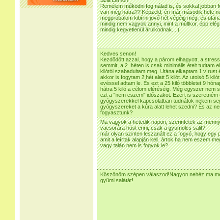
Szia Lemon!
Remélem működni fog nálad is, és sokkal jobban fo
van még hátra?? Képzeld, én már második hete ne
megpróbálom kibírni jövő hét végéig még, és ut
mindig nem vagyok annyi, mint a múltkor, épp elé
mindig kegyetlenül árulkodnak...:(
Kedves senon!
Kezdődött azzal, hogy a párom elhagyott, a stressz
semmit, a 2. héten is csak minimális ételt tudtam el
kilótól szabadultam meg. Utána elkaptam 1 vírust
akkor is fogytam 2 hét alatt 5 kilót. Az utolsó 5 k
evéssel adtam le. És ezt a 25 kiló többletet 9 hón
hátra 5 kiló a célom eléréséig. Még egyszer nem s
ezt a "nem eszem" időszakot. Ezért is szeretném e
gyógyszerekkel kapcsolatban tudnátok nekem seg
gyógyszereket a kúra alatt lehet szedni? És az nem 
fogyasztunk?
Ma vagyok a hetedik napon, szerintetek az menny
vacsorára húst enni, csak a gyümölcs salit?
már olyan szinten leszanált ez a fogyó, hogy egy
amit a leírtak alapján kell, ártok ha nem eszem me
vagy talán nem is fogyok le?
Köszönöm szépen válaszod!Nagyon nehéz ma mert
gyümi salátát!