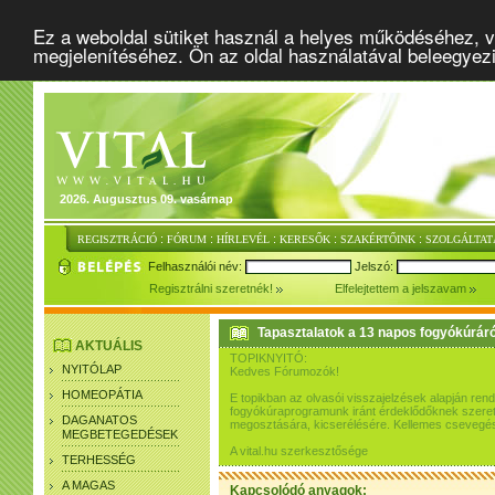
Ez a weboldal sütiket használ a helyes működéséhez, v
megjelenítéséhez. Ön az oldal használatával beleegyez
2026. Augusztus 09. vasárnap
:
:
:
:
:
REGISZTRÁCIÓ
FÓRUM
HÍRLEVÉL
KERESŐK
SZAKÉRTŐINK
SZOLGÁLTAT
Felhasználói név:
Jelszó:
Regisztrálni szeretnék!
Elfelejtettem a jelszavam
Tapasztalatok a 13 napos fogyókúráró
AKTUÁLIS
TOPIKNYITÓ:
NYITÓLAP
Kedves Fórumozók!
HOMEOPÁTIA
E topikban az olvasói visszajelzések alapján re
fogyókúraprogramunk iránt érdeklődőknek szeretn
DAGANATOS
megosztására, kicserélésére. Kellemes csevegés
MEGBETEGEDÉSEK
A vital.hu szerkesztősége
TERHESSÉG
A MAGAS
Kapcsolódó anyagok: