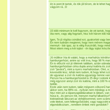
én is pont itt tartok, és tök jól bírom, de le lehet 
vágyom rá..:D
15 kilót minimum le kell fogynom, de ott tartok, h
óta nem, vagy alig fogytam, hisz két három kiló há
Igen, Te jó régóta csinálod ezt, gyakorlott vagy ben
Én nem tudnám megtenni, hogy nem mérem magam
mennyit - bár igaz, az is elég frusztráló, hogy min
Most ettem meg a két tojást - én lágy tojást készít
Jó múltkor írta itt valaki, hogy a marhahús kérdésr
hamburgerhúst, amire az volt írva, hogy 98 % mar
Én is először ezt jó ötletnek találtam, aztán után
hamburgerhúsban cirka dupla annyi kalória és zsí
zsír "javára"), mint a nyers marhahúsban. Oké, a
kevesebb lesz, tehát nem tudom, itt hogy lehet s
de ugyanaz a zsír és kalória ugyanúgy benne van,
Persze ha a hamburgerhúsból is 25 dkg-t sütünk 
még egyszer annyi zsír és kalória, mint a 100 %-o
belőle.
Ezek után nem tudom, talán mégsem célszerű ha
akkor sem, ha 98%-os...nyílván nem mindegy a ma
hisz mint azt a tápanyagtáblázatban is láttam, v
húsa is...és persze mit, menyen marha"alkatrész
kioktatónak látszani az okfejtésemmel, sem számo
vele titeket, sem fellengzősködni, vagy nagyzolni
elgondolkoztam...remélem értitek mire gondolok?