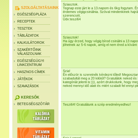
Sziasztok.
SZOLGÁLTATÁSAINK
Tegnap este járt le a 13.napom és 6kg fogytam. É
érdemes végigcsinálnia. Szóval mindenkinek hajr
EGÉSZSÉGPLÁZA
szerencsét.
Üdv:teszi64
RECEPTEK
TESZTEK
TÁBLÁZATOK
Sziasztok!
Ha úgy érzed, hogy végig bírod csinálni a 13 napo
KALKULÁTOROK
jöhetnek az 5-6 napok, amíg el nem éred a kívánt 
SZAKÉRTŐINK
VÁLASZOLNAK
EGÉSZSÉGÜGYI
LINKCENTRUM
Szia!
HASZNOS CÍMEK
Én először is szeretnék kérdezni tőled! Megosztan
szabadultál meg a 20 kilótól? Gratulálok neked 
JÁTÉKOK
kategóriát jelenti is:))), azért drukkolunk, hogy 
neked mennyi idő alatt és miért szaladt fel ennyi p
SZAVAZÁSOK
KERESŐK
BETEGSÉGSZÓTÁR
Teszi64! Gratulálunk a szép eredményedhez!