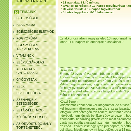
KOLESZTERINSZINT
•
13 nap alatt 8 kiló mínusz
•
Gyakori kérdések a 13 napos fogyókúrával ka
•
Bevásárlólista a 13 napos fogyókúrához
TÉMÁINK
•
3 hetes fogyókúra: 6-10 kiló mínusz
BETEGSÉGEK
BABA-MAMA
EGÉSZSÉGES ÉLETMÓD
FOGYÓKÚRA
És akkor csináljam végig az első 13 napot majd h
lenne 11 ik napom és ebédeljek a családdal ?
EGÉSZSÉGES
TÁPLÁLKOZÁS
VITAMINOK
SZÉPSÉGÁPOLÁS
ALTERNATÍV
Sziasztok.
GYÓGYÁSZAT
Én egy 22 éves nő vagyok, 166 cm és 55 kg.
Tudom, hogy ez nem olyan sok, de 4 hónappal ez
GYÓGYTEÁK
nyerni a régi testsúlyomat ami 49 kg volt, és nem 
Valaki megírná nekem, hogy ezután a fogyókúra ut
SZEX
és hogy gyorsan visszaszaladnak e a kilók rends
Gyógyszereket lehet szedni a fogyókúra alatt? pl: 
PSZICHOLÓGIA
Előre is köszönöm :)
SZENVEDÉLY-
Köszi Senon!
BETEGSÉGEK
Valamit már kezdenem kell magammal, de a "lass
kell fogynom, türelmetlen vagyok, s az az igazság
SZTÁR-ÉLETMÓDI
lefogyok, azt hétvégén felszedem, mert hát a cs
hétvégék nem jönnek be. Ezért úgy tervezem, ho
KÜLÖNÖS SORSOK
szombattal bezárólag (kivételesen most szombato
vasárnap együtt a család, azt még megoldom, ho
AZ ORVOSTUDOMÁNY
az ebéd...szóval lesz egy ilyen pihi napom, s hét
TÖRTÉNETÉBŐL
csináltad. Meglátom így mi lesz belőle, de a 13 na