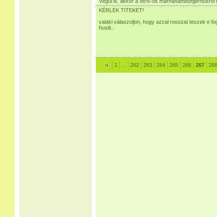
Végül is, akkor a 98%-os marhahamburgerhúsról
KÉRLEK TITEKET!
valaki válaszoljon, hogy azzal rosszat teszek e
husiit..
1
...
262
263
264
265
266
267
26