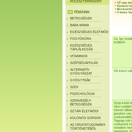
KOLESZTERINSZINT
•
13 nap ala
•
Gyakori k
•
Bevásárló
TÉMÁINK
•
3 hetes fo
BETEGSÉGEK
BABA-MAMA
EGÉSZSÉGES ÉLETMÓD
FOGYÓKÚRA
Ja, így muta
örültem!
EGÉSZSÉGES
TÁPLÁLKOZÁS
VITAMINOK
SZÉPSÉGÁPOLÁS
ALTERNATÍV
Ok,köszi vá
GYÓGYÁSZAT
GYÓGYTEÁK
SZEX
PSZICHOLÓGIA
SZENVEDÉLY-
Szép kedd dé
BETEGSÉGEK
Ujra csatlak
merem állíta
SZTÁR-ÉLETMÓDI
gondom van v
csirkemelltő
KÜLÖNÖS SORSOK
Tegnap volt 
csirkecicit 
AZ ORVOSTUDOMÁNY
remélem nem
TÖRTÉNETÉBŐL
magamon, hog