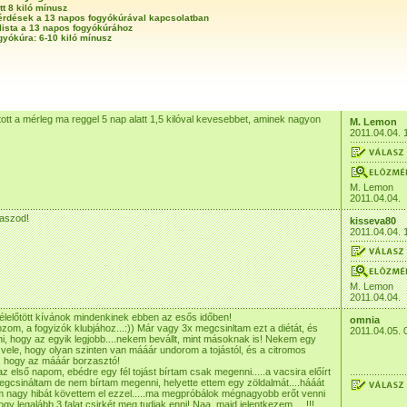
tt 8 kiló mínusz
érdések a 13 napos fogyókúrával kapcsolatban
lista a 13 napos fogyókúrához
gyókúra: 6-10 kiló mínusz
tott a mérleg ma reggel 5 nap alatt 1,5 kilóval kevesebbet, aminek nagyon
M. Lemon
2011.04.04. 
M. Lemon
2011.04.04.
laszod!
kisseva80
2011.04.04. 
M. Lemon
2011.04.04.
lelőtött kívánok mindenkinek ebben az esős időben!
omnia
ozom, a fogyizók klubjához...:)) Már vagy 3x megcsinltam ezt a diétát, és
2011.04.05. 
ni, hogy az egyik legjobb....nekem bevállt, mint másoknak is! Nekem egy
ele, hogy olyan szinten van mááár undorom a tojástól, és a citromos
l, hogy az mááár borzasztó!
az első napom, ebédre egy fél tojást bírtam csak megenni.....a vacsira előírt
megcsináltam de nem bírtam megenni, helyette ettem egy zöldalmát....hááát
 nagy hibát követtem el ezzel.....ma megpróbálok mégnagyobb erőt venni
y legalább 3 falat csirkét meg tudjak enni! Naa, majd jelentkezem.....!!!