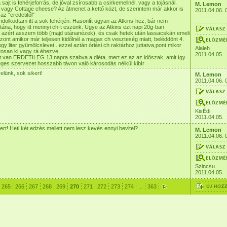
sajt is fehérjeforrás, de jóval zsírosabb a csirkemellnél, vagy a tojásnál.
M. Lemon
, vagy Cottage cheese? Az átmenet a kettő közt, de szerintem már akkor is
2011.04.06. 
az "eredetitől"
ndolkodtam itt a sok fehérjén. Hasonlít ugyan az Atkins-hez, bár nem
ána, hogy itt mennyi ch-t eszünk. Ugye az Atkins ezt napi 20g-ban
tt azért asszem több (majd utánanézek), és csak hetek után lassacskán emeli
viszont amikor már teljesen kidőlnél a magas ch veszteség miatt, beléddönt 4.
gy liter gyümölcslevet...ezzel aztán óriási ch raktárhoz juttatva,pont mikor
Alaleh
osan ki vagy rá éhezve.
2011.04.05.
t van ERDETILEG 13 napra szabva a diéta, mert ez az az időszak, amit így
ges szervezet hosszabb távon való károsodás nélkül kibír
velünk, sok sikert!
M. Lemon
2011.04.06. 
KisÉdi
2011.04.05.
kert! Heti két edzés mellett nem lesz kevés ennyi bevitel?
M. Lemon
2011.04.06. 
Szincsu
2011.04.05.
265
266
267
268
269
270
271
272
273
274
...
363