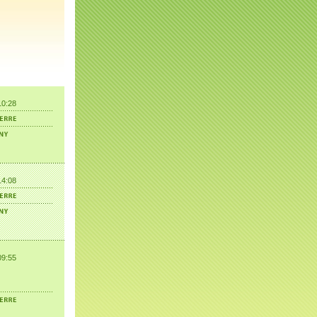
10:28
14:08
09:55