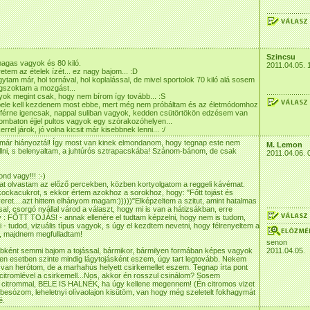
Szincsu
agas vagyok és 80 kiló.
2011.04.05. 
tem az ételek ízét... ez nagy bajom... :D
ytam már, hol tornával, hol koplalással, de mivel sportolok 70 kiló alá sosem
szoktam a mozgást...
yok megint csak, hogy nem bírom így tovább... :S
ele kell kezdenem most ebbe, mert még nem próbáltam és az életmódomhoz
eférne igencsak, nappal suliban vagyok, kedden csütörtökön edzésem van
mbaton éjjel pultos vagyok egy szórakozóhelyen...
rel járok, jó volna kicsit már kisebbnek lenni... :/
 már hiányoztál! Így most van kinek elmondanom, hogy tegnap este nem
M. Lemon
lni, s belenyaltam, a juhtúrós sztrapacskába! Szánom-bánom, de csak
2011.04.06. 
nd vagy!!! :-)
at olvastam az előző percekben, közben kortyolgatom a reggeli kávémat.
ckacukrot, s ekkor értem azokhoz a sorokhoz, hogy: "Főtt tojást és
ret....azt hittem elhányom magam:)))))"Elképzeltem a szitut, amint hatalmas
l, csorgó nyállal várod a választ, hogy mi is van a hátizsákban, erre
y : FŐTT TOJÁS! - annak ellenére el tudtam képzelni, hogy nem is tudom,
i - tudod, vizuális típus vagyok, s úgy el kezdtem nevetni, hogy félrenyeltem a
, majdnem megfulladtam!
senon
ként semmi bajom a tojással, bármikor, bármilyen formában képes vagyok
2011.04.05.
en esetben szinte mindig lágytojásként eszem, úgy tart legtovább. Nekem
 van herótom, de a marhahús helyett csirkemellet eszem. Tegnap írta pont
 citromlével a csirkemell...Nos, akkor én rosszul csinálom? Sosem
m citrommal, BELE IS HALNÉK, ha úgy kellene megennem! (Én citromos vizet
t besózom, leheletnyi olívaolajon kisütöm, van hogy még szeletelt fokhagymát
é.