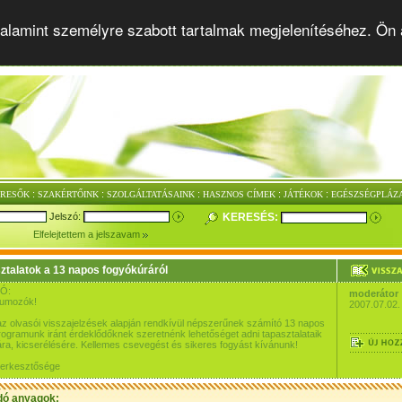
alamint személyre szabott tartalmak megjelenítéséhez. Ön 
:
:
:
:
:
ERESŐK
SZAKÉRTŐINK
SZOLGÁLTATÁSAINK
HASZNOS CÍMEK
JÁTÉKOK
EGÉSZSÉGPLÁZ
Jelszó:
KERESÉS:
Elfelejtettem a jelszavam
ztalatok a 13 napos fogyókúráról
Ó:
moderátor
rumozók!
2007.07.02.
az olvasói visszajelzések alapján rendkívül népszerűnek számító 13 napos
ogramunk iránt érdeklődőknek szeretnénk lehetőséget adni tapasztalataik
a, kicserélésére. Kellemes csevegést és sikeres fogyást kívánunk!
szerkesztősége
dó anyagok: