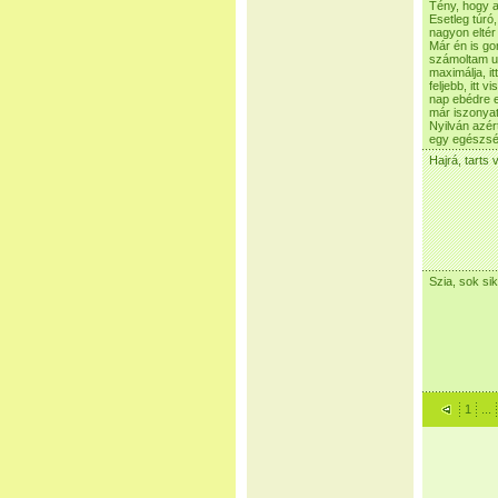
Tény, hogy a 
Esetleg túró
nagyon eltér 
Már én is go
számoltam ut
maximálja, i
feljebb, itt 
nap ebédre e
már iszonyat
Nyilván azér
egy egészsé
Hajrá, tarts 
Szia, sok si
1
...