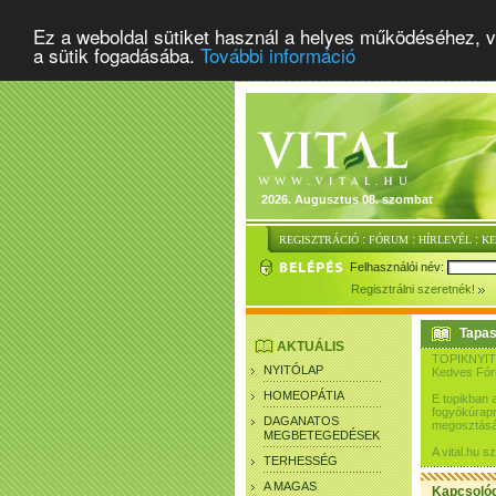
Ez a weboldal sütiket használ a helyes működéséhez, v
a sütik fogadásába.
További információ
2026. Augusztus 08. szombat
:
:
:
REGISZTRÁCIÓ
FÓRUM
HÍRLEVÉL
K
Felhasználói név:
Regisztrálni szeretnék!
Tapas
AKTUÁLIS
TOPIKNYIT
NYITÓLAP
Kedves Fó
HOMEOPÁTIA
E topikban 
fogyókúrapr
DAGANATOS
megosztásár
MEGBETEGEDÉSEK
A vital.hu 
TERHESSÉG
A MAGAS
Kapcsoló