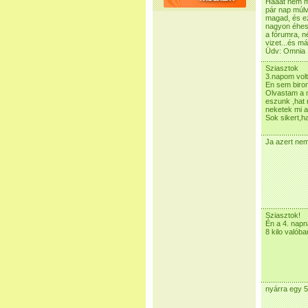
Hááát nem mo
pár nap múlv
magad, és ez
nagyon éhes 
a fórumra, n
vizet...és má
Üdv: Omnia 
Sziasztok
3.napom vol
En sem birom
Olvastam a m
eszunk ,hat
neketek mi 
Sok sikert,h
Ja azert ne
Sziasztok!
Én a 4. napná
8 kilo valób
nyárra egy 