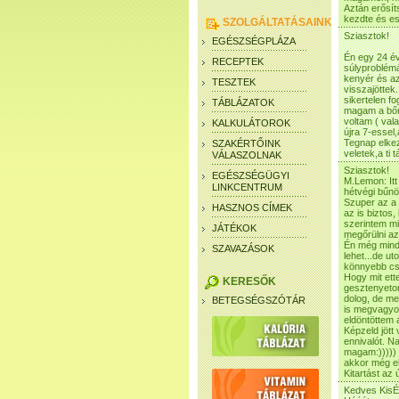
Aztán erősít
kezdte és es
SZOLGÁLTATÁSAINK
Sziasztok!
EGÉSZSÉGPLÁZA
Én egy 24 é
RECEPTEK
súlyproblémá
kenyér és az
TESZTEK
visszajöttek
sikertelen f
TÁBLÁZATOK
magam a bőrö
voltam ( val
KALKULÁTOROK
újra 7-essel
Tegnap elkez
SZAKÉRTŐINK
veletek,a ti
VÁLASZOLNAK
Sziasztok!
EGÉSZSÉGÜGYI
M.Lemon: Itt
LINKCENTRUM
hétvégi bűnö
Szuper az a 
HASZNOS CÍMEK
az is biztos
szerintem mi
JÁTÉKOK
megőrülni az
Én még mind
SZAVAZÁSOK
lehet...de u
könnyebb csi
Hogy mit ett
KERESŐK
gesztenyetor
dolog, de me
BETEGSÉGSZÓTÁR
is megvagyok
eldöntöttem 
Képzeld jött
ennivalót. N
magam:)))))
akkor még e
Kitartást az
Kedves KisÉd