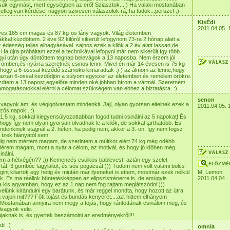
sük egymást, mert egységben az erő! Sziasztok...:) Ha valaki mostanában
etleg van kérdése, nagyon szivesen válaszolok rá, ha tudok...persze! :)
KisÉdi
2011.04.05. 
ves,165 cm magas és 87 kg-os lány vagyok. Világ életemben
kkal küzdöttem. 2 éve 92 kilóról sikerült lefogynom 73-ra 2 hónap alatt a
 édesség teljes elhagyásával. sajnos ezek a kilók a 2 év alatt lassan,de
. Ha újra próbáltam ezzel a technikával lefogyni már nem sikerült,így több
ogyi után úgy döntöttem tegnap belevágok a 13 naposba. Nem érzem jól
mben,és nyárra szeretnék csinos lenni. Mivel én már 14 évesen is 75 kg
ahogy a 6-osssal keződő számoko kimaradtak :) ) az álmom az lenne,hogy
,aztán 6-ossal kezdődjön a súlyom egyszer az életemben,és remélem örökre.
dtem a 13 napost,egyelőre minden oké,jobban bírom a vártnál. Szeretném
 támogatásotokkal elérni a célomat,szükségem van ehhez a biztatásra. :)
senon
 vagyok ám, és végigolvastam mindenkit. Jajj, olyan gyorsan eltelnek ezek a
2011.04.05. 
zős napok...:)
1,5 kg, sokkal kiegyensúlyozottabban fogod tudni csinálni az 5 napokat! És
, hogy így nem olyan gyorsan olvadnak le a kilók, de sokkal tarthatóbb. És
ndenkinek stagnál a 2. héten, ha pedig nem, akkor a 3.-on. Így nem fogsz
 ízek hiányától sem.
ig nem mértem magam, de szerintem a múltkor elért 74 kg még odébb
tolérem magam, most a nyár a célom, az motivál, és hogy jó időben még
nálni.
em a hétvégén?? :)) Kemencés csülkös bablevest, aztán egy szelet
tát, 3 gombóc fagylaltot, és sós pogácsát:))) Tudom nem volt valami bölcs
gint kitartok egy hétig és miután már ilyeneket is ettem, mostmár ezek nélkül
M. Lemon
. És ma ráállok büntetésképpen az elipszistrénerre is, de amúgyis
2011.04.04.
a kis agyamban, hogy ez az 1 nap nem fog rajtam meglátszódni:)))
 velünk kirándulni egy barátunk, és már reggel mondta, hogy hozott az útra
a vajon mit??? Főtt tojást és bundás kenyeret....azt hittem elhányom
 Mostanában annyira nem megy a tojás, hogy rántottának csinálom meg, és
lvagyok vele.
 újaknak is, és gyertek beszámolni az eredményekről!!!
i! :)
omnia