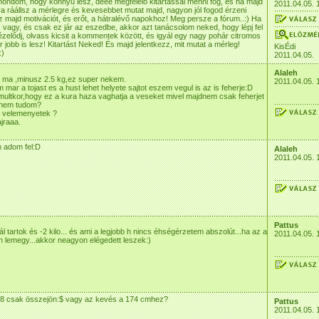
ndom, hogy könnyű lesz, deee megfelelő kitartással menni fog, és ha majd
2011.04.05. 
a ráállsz a mérlegre és kevesebbet mutat majd, nagyon jól fogod érzeni
 majd motivációt, és erőt, a hátralévő napokhoz! Meg persze a fórum..:) Ha
vagy, és csak ez jár az eszedbe, akkor azt tanácsolom neked, hogy lépj fel
ézelődj, olvass kicsit a kommentek között, és igyál egy nagy pohár citromos
r jobb is lesz! Kitartást Neked! És majd jelentkezz, mit mutat a mérleg!
KisÉdi
:)
2011.04.05.
Alaleh
t ma ,minusz 2.5 kg,ez super nekem.
2011.04.05. 
 mar a tojast es a hust lehet helyete sajtot eszem vegul is az is feherje:D
ultkor,hogy ez a kura haza vaghatja a veseket mivel majdnem csak feherjet
 nem tudom?
a velemenyetek ?
ajraaa.
m adom fel:D
Alaleh
2011.04.05. 
Pattus
l tartok és -2 kilo... és ami a legjobb h nincs éhségérzetem abszolút...ha az a
2011.04.05. 
an lemegy...akkor neagyon elégedett leszek:)
58 csak összejön:$ vagy az kevés a 174 cmhez?
Pattus
2011.04.05. 