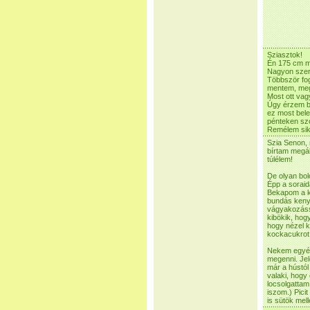
Sziasztok!
Én 175 cm m
Nagyon szere
Többször fog
mentem, meg
Most ott vag
Úgy érzem b
ez most bel
pénteken szo
Remélem siker
Szia Senon,
bírtam megál
túlélem!
De olyan bolo
Épp a soraid
Bekapom a ko
bundás kenye
vágyakozássa
kibökik, hog
hogy nézel k
kockacukrot
Nekem egyéb
megenni. Jel
már a hústól
valaki, hogy
locsolgatta
iszom.) Pici
is sütök mell