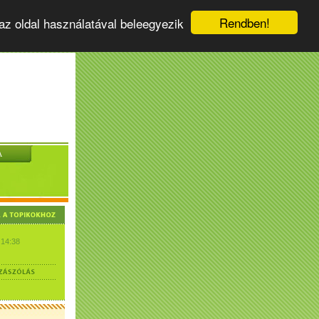
Rendben!
az oldal használatával beleegyezik
A
 14:38