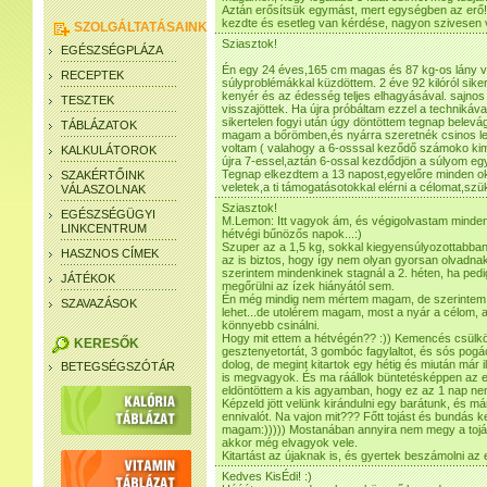
Aztán erősítsük egymást, mert egységben az erő!
kezdte és esetleg van kérdése, nagyon szivesen vá
SZOLGÁLTATÁSAINK
Sziasztok!
EGÉSZSÉGPLÁZA
Én egy 24 éves,165 cm magas és 87 kg-os lány v
RECEPTEK
súlyproblémákkal küzdöttem. 2 éve 92 kilóról siker
kenyér és az édesség teljes elhagyásával. sajnos e
TESZTEK
visszajöttek. Ha újra próbáltam ezzel a technikáva
sikertelen fogyi után úgy döntöttem tegnap belev
TÁBLÁZATOK
magam a bőrömben,és nyárra szeretnék csinos len
voltam ( valahogy a 6-osssal keződő számoko kim
KALKULÁTOROK
újra 7-essel,aztán 6-ossal kezdődjön a súlyom e
Tegnap elkezdtem a 13 napost,egyelőre minden ok
SZAKÉRTŐINK
veletek,a ti támogatásotokkal elérni a célomat,sz
VÁLASZOLNAK
Sziasztok!
EGÉSZSÉGÜGYI
M.Lemon: Itt vagyok ám, és végigolvastam mindenki
LINKCENTRUM
hétvégi bűnözős napok...:)
Szuper az a 1,5 kg, sokkal kiegyensúlyozottabban 
HASZNOS CÍMEK
az is biztos, hogy így nem olyan gyorsan olvadnak 
szerintem mindenkinek stagnál a 2. héten, ha pedi
JÁTÉKOK
megőrülni az ízek hiányától sem.
Én még mindig nem mértem magam, de szerintem a
SZAVAZÁSOK
lehet...de utolérem magam, most a nyár a célom, a
könnyebb csinálni.
Hogy mit ettem a hétvégén?? :)) Kemencés csülkö
KERESŐK
gesztenyetortát, 3 gombóc fagylaltot, és sós pogá
dolog, de megint kitartok egy hétig és miután már 
BETEGSÉGSZÓTÁR
is megvagyok. És ma ráállok büntetésképpen az el
eldöntöttem a kis agyamban, hogy ez az 1 nap nem
Képzeld jött velünk kirándulni egy barátunk, és má
ennivalót. Na vajon mit??? Főtt tojást és bundás k
magam:))))) Mostanában annyira nem megy a tojá
akkor még elvagyok vele.
Kitartást az újaknak is, és gyertek beszámolni az
Kedves KisÉdi! :)