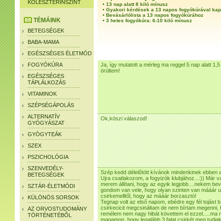
KOLESZTERINSZINT
•
13 nap alatt 8 kiló mínusz
•
Gyakori kérdések a 13 napos fogyókúrával ka
•
Bevásárlólista a 13 napos fogyókúrához
TÉMÁINK
•
3 hetes fogyókúra: 6-10 kiló mínusz
BETEGSÉGEK
BABA-MAMA
EGÉSZSÉGES ÉLETMÓD
FOGYÓKÚRA
Ja, így mutatott a mérleg ma reggel 5 nap alatt 1
örültem!
EGÉSZSÉGES
TÁPLÁLKOZÁS
VITAMINOK
SZÉPSÉGÁPOLÁS
ALTERNATÍV
Ok,köszi válaszod!
GYÓGYÁSZAT
GYÓGYTEÁK
SZEX
PSZICHOLÓGIA
SZENVEDÉLY-
Szép kedd délelőtött kívánok mindenkinek ebben 
BETEGSÉGEK
Ujra csatlakozom, a fogyizók klubjához...:)) Már v
merem állítani, hogy az egyik legjobb....nekem be
SZTÁR-ÉLETMÓDI
gondom van vele, hogy olyan szinten van mááár un
csirkemelltől, hogy az mááár borzasztó!
KÜLÖNÖS SORSOK
Tegnap volt az első napom, ebédre egy fél tojást b
csirkecicit megcsináltam de nem bírtam megenni, h
AZ ORVOSTUDOMÁNY
remélem nem nagy hibát követtem el ezzel.....ma
TÖRTÉNETÉBŐL
magamon, hogy legalább 3 falat csirkét meg tudjak 