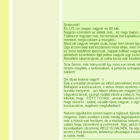
Sziasztok!
Én 175 cm magas vagyok és 80 kiló.
Nagyon szeretem az ételek ízét... ez nagy bajom..
Többször fogytam már, hol tornával, hol koplalássa
mentem, megszoktam a mozgást...
Most ott vagyok megint csak, hogy nem bírom így 
Úgy érzem bele kell kezdenem most ebbe, mert 
ez most beleférne igencsak, nappal suliban vagy
pénteken szombaton éjjel pultos vagyok egy szór
Remélem sikerrel járok, jó volna kicsit már kisebbne
Szia Senon, már hiányoztál! Így most van kinek 
bírtam megállni, s belenyaltam, a juhtúrós sztr
túlélem!
De olyan bolond vagy!!! :-)
Épp a soraidat olvastam az előző percekben, közb
Bekapom a kockacukrot, s ekkor értem azokhoz a 
bundás kenyeret....azt hittem elhányom magam:))))
vágyakozással, csorgó nyállal várod a választ, ho
kibökik, hogy : FŐTT TOJÁS! - annak ellenére el 
hogy nézel ki - tudod, vizuális típus vagyok, s úg
kockacukrot, majdnem megfulladtam!
Nekem egyébként semmi bajom a tojással, bármik
megenni. Jelen esetben szinte mindig lágytojáské
már a hústól van herótom, de a marhahús helyett 
valaki, hogy citromlével a csirkemell...Nos, akko
locsolgattam citrommal, BELE IS HALNÉK, ha úgy 
iszom.) Picit besózom, leheletnyi olívaolajon kis
is sütök mellé.