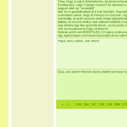
Tény, hogy a sajt is fehérjeforrás, de jóval zsírosa
Esetleg túró, vagy Cottage cheese? Az átmenet a 
nagyon eltér az "eredetitől"
Már én is gondolkodtam itt a sok fehérjén. Hasonl
számoltam utána, hogy itt mennyi ch-t eszünk. Ug
maximálja, itt azért asszem több (majd utánanéze
feljebb, itt viszont amikor már teljesen kidőlnél a
nap ebédre egy liter gyümölcslevet...ezzel aztán ór
már iszonyatosan ki vagy rá éhezve.
Nyilván azért van ERDETILEG 13 napra szabva a d
egy egészséges szervezet hosszabb távon való ká
Hajrá, tarts velünk, sok sikert!
Szia, sok sikert! Heti két edzés mellett nem lesz k
1
...
265
266
267
268
269
270
27