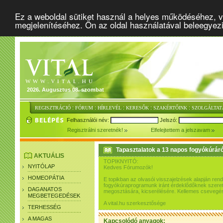
Ez a weboldal sütiket használ a helyes működéséhez, v
megjelenítéséhez. Ön az oldal használatával beleegyez
2026. Augusztus 08. szombat
:
:
:
:
:
REGISZTRÁCIÓ
FÓRUM
HÍRLEVÉL
KERESŐK
SZAKÉRTŐINK
SZOLGÁLTAT
Felhasználói név:
Jelszó:
Regisztrálni szeretnék!
Elfelejtettem a jelszavam
Tapasztalatok a 13 napos fogyókúráró
AKTUÁLIS
TOPIKNYITÓ:
NYITÓLAP
Kedves Fórumozók!
HOMEOPÁTIA
E topikban az olvasói visszajelzések alapján re
fogyókúraprogramunk iránt érdeklődőknek szeretn
DAGANATOS
megosztására, kicserélésére. Kellemes csevegés
MEGBETEGEDÉSEK
A vital.hu szerkesztősége
TERHESSÉG
A MAGAS
Kapcsolódó anyagok: