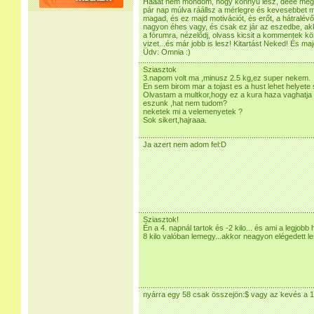
Hááát nem mondom, hogy könnyű lesz, deee megfel
pár nap múlva ráállsz a mérlegre és kevesebbet mu
magad, és ez majd motivációt, és erőt, a hátralé
nagyon éhes vagy, és csak ez jár az eszedbe, akk
a fórumra, nézelődj, olvass kicsit a kommentek kö
vizet...és már jobb is lesz! Kitartást Neked! És ma
Üdv: Omnia :)
Sziasztok
3.napom volt ma ,minusz 2.5 kg,ez super nekem.
En sem birom mar a tojast es a hust lehet helyete 
Olvastam a multkor,hogy ez a kura haza vaghatja
eszunk ,hat nem tudom?
neketek mi a velemenyetek ?
Sok sikert,hajraaa.
Ja azert nem adom fel:D
Sziasztok!
Én a 4. napnál tartok és -2 kilo... és ami a legjob
8 kilo valóban lemegy...akkor neagyon elégedett l
nyárra egy 58 csak összejön:$ vagy az kevés a