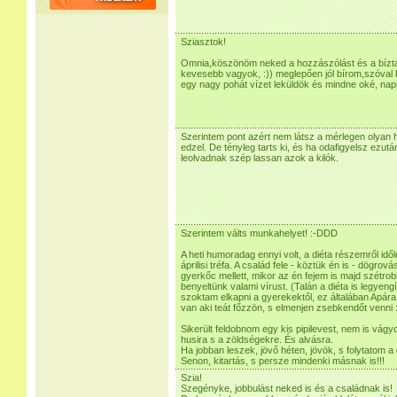
Sziasztok!
Omnia,köszönöm neked a hozzászólást és a bíztat
kevesebb vagyok, :)) meglepően jól bírom,szóval 
egy nagy pohát vízet leküldök és mindne oké, napi 2
Szerintem pont azért nem látsz a mérlegen olyan 
edzel. De tényleg tarts ki, és ha odafigyelsz ezut
leolvadnak szép lassan azok a kilók.
Szerintem válts munkahelyet! :-DDD
A heti humoradag ennyi volt, a diéta részemről id
áprilisi tréfa. A család fele - köztük én is - dögro
gyerkőc mellett, mikor az én fejem is majd szétro
benyeltünk valami vírust. (Talán a diéta is legyeng
szoktam elkapni a gyerekektől, ez általában Apára
van aki teát főzzön, s elmenjen zsebkendőt venni :
Sikerült feldobnom egy kis pipilevest, nem is vág
husira s a zöldségekre. És alvásra.
Ha jobban leszek, jövő héten, jövök, s folytatom a d
Senon, kitartás, s persze mindenki másnak is!!!
Szia!
Szegényke, jobbulást neked is és a családnak is!