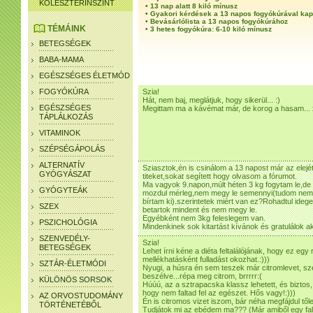
KOLESZTERINSZINT
•
13 nap alatt 8 kiló mínusz
•
Gyakori kérdések a 13 napos fogyókúrával ka
•
Bevásárlólista a 13 napos fogyókúrához
TÉMÁINK
•
3 hetes fogyókúra: 6-10 kiló mínusz
BETEGSÉGEK
BABA-MAMA
EGÉSZSÉGES ÉLETMÓD
FOGYÓKÚRA
Szia!
Hát, nem baj, meglátjuk, hogy sikerül... :)
EGÉSZSÉGES
Megittam ma a kávémat már, de korog a hasam...
TÁPLÁLKOZÁS
VITAMINOK
SZÉPSÉGÁPOLÁS
ALTERNATÍV
Sziasztok,én is csinálom a 13 napost már az elejé
GYÓGYÁSZAT
titeket,sokat segített hogy olvasom a fórumot.
Ma vagyok 9.napon,múlt héten 3 kg fogytam le,de
GYÓGYTEÁK
mozdul mérleg,nem megy le semennyi(tudom nem 
bírtam ki).szerintetek miért van ez?Rohadtul ide
SZEX
betartok mindent és nem megy le.
Egyébként nem 3kg feleslegem van.
PSZICHOLÓGIA
Mindenkinek sok kitartást kívánok és gratulálok ak
SZENVEDÉLY-
Szia!
BETEGSÉGEK
Lehet írni kéne a diéta feltalálójának, hogy ez egy 
mellékhatásként fulladást okozhat.:)))
SZTÁR-ÉLETMÓDI
Nyugi, a húsra én sem teszek már citromlevet, sze
beszélve...répa meg citrom, brrrrr:(
KÜLÖNÖS SORSOK
Húúú, az a sztrapacska klassz lehetett, és biztos, 
hogy nem faltad fel az egészet. Hős vagy!:)))
AZ ORVOSTUDOMÁNY
Én is citromos vizet iszom, bár néha megfájdul t
TÖRTÉNETÉBŐL
Tudjátok mi az ebédem ma??? (Már amiből egy fala