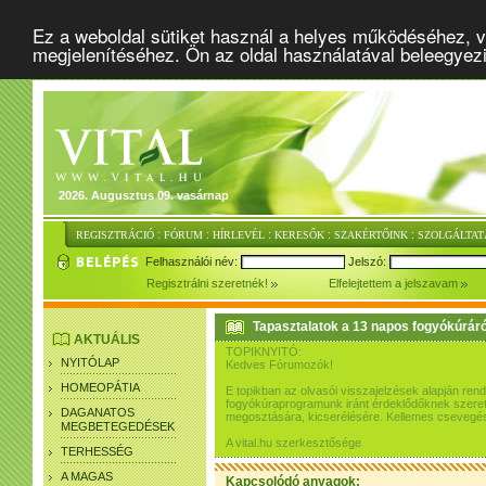
Ez a weboldal sütiket használ a helyes működéséhez, v
megjelenítéséhez. Ön az oldal használatával beleegyez
2026. Augusztus 09. vasárnap
:
:
:
:
:
REGISZTRÁCIÓ
FÓRUM
HÍRLEVÉL
KERESŐK
SZAKÉRTŐINK
SZOLGÁLTAT
Felhasználói név:
Jelszó:
Regisztrálni szeretnék!
Elfelejtettem a jelszavam
Tapasztalatok a 13 napos fogyókúráró
AKTUÁLIS
TOPIKNYITÓ:
NYITÓLAP
Kedves Fórumozók!
HOMEOPÁTIA
E topikban az olvasói visszajelzések alapján re
fogyókúraprogramunk iránt érdeklődőknek szeretn
DAGANATOS
megosztására, kicserélésére. Kellemes csevegés
MEGBETEGEDÉSEK
A vital.hu szerkesztősége
TERHESSÉG
A MAGAS
Kapcsolódó anyagok: