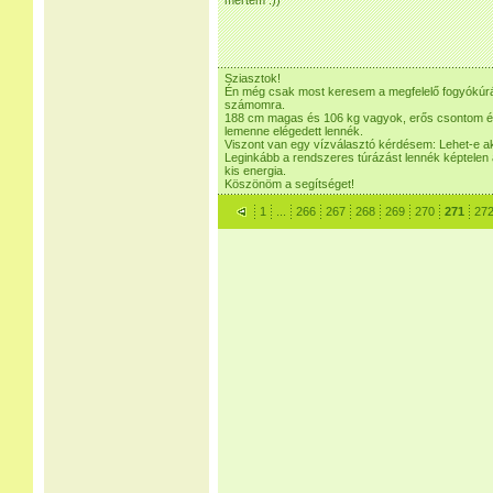
mértem :))
Sziasztok!
Én még csak most keresem a megfelelő fogyókúrát
számomra.
188 cm magas és 106 kg vagyok, erős csontom é
lemenne elégedett lennék.
Viszont van egy vízválasztó kérdésem: Lehet-e akt
Leginkább a rendszeres túrázást lennék képtelen a
kis energia.
Köszönöm a segítséget!
1
...
266
267
268
269
270
271
27