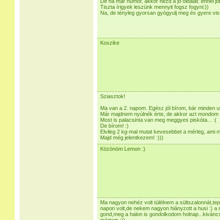
De ha már humor, akkor nézd a jó oldalát: ennél jo
Tiszta írigyek leszünk mennyit fogsz fogyni:))
Na, de tényleg gyorsan gyógyulj meg és gyere vi
Koszike
Sziasztok!
Ma van a 2. napom. Egész jól bírom, bár minden u
Már majdnem nyúlnék érte, de akkor azt mondom 
Most is palacsinta van meg meggyes piskóta... :(
De bírom! :)
Elvileg 2 kg-mal mutat kevesebbet a mérleg, ami m
Majd még jelentkezem! :)))
Közönöm Lemon :)
Ma nagyon nehéz volt túlélnem a sültszalonnát,tepe
napon volt,de nekem nagyon hiányzott a husi :) a
gond,meg a halon is gondolkodom holnap...kivánc