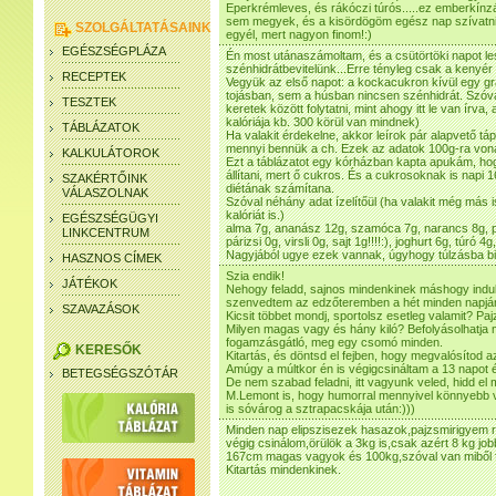
Eperkrémleves, és rákóczi túrós.....ez emberkínz
sem megyek, és a kisördögöm egész nap szívatni 
SZOLGÁLTATÁSAINK
egyél, mert nagyon finom!:)
EGÉSZSÉGPLÁZA
Én most utánaszámoltam, és a csütörtöki napot le
szénhidrátbevitelünk...Erre tényleg csak a kenyér 
RECEPTEK
Vegyük az első napot: a kockacukron kívül egy 
tojásban, sem a húsban nincsen szénhidrát. Szóva
TESZTEK
keretek között folytatni, mint ahogy itt le van írva
kalóriája kb. 300 körül van mindnek)
TÁBLÁZATOK
Ha valakit érdekelne, akkor leírok pár alapvető tá
mennyi bennük a ch. Ezek az adatok 100g-ra von
KALKULÁTOROK
Ezt a táblázatot egy kórházban kapta apukám, hogy
állítani, mert ő cukros. És a cukrosoknak is napi 1
SZAKÉRTŐINK
diétának számítana.
VÁLASZOLNAK
Szóval néhány adat ízelítőül (ha valakit még más 
kalóriát is.)
EGÉSZSÉGÜGYI
alma 7g, ananász 12g, szamóca 7g, narancs 8g, 
LINKCENTRUM
párizsi 0g, virsli 0g, sajt 1g!!!!:), joghurt 6g, túró 4g
Nagyjából ugye ezek vannak, úgyhogy túlzásba bi
HASZNOS CÍMEK
Szia endik!
JÁTÉKOK
Nehogy feladd, sajnos mindenkinek máshogy indul 
szenvedtem az edzőteremben a hét minden napján,
SZAVAZÁSOK
Kicsit többet mondj, sportolsz esetleg valamit? P
Milyen magas vagy és hány kiló? Befolyásolhatja 
fogamzásgátló, meg egy csomó minden.
KERESŐK
Kitartás, és döntsd el fejben, hogy megvalósítod a
Amúgy a múltkor én is végigcsináltam a 13 napot és
BETEGSÉGSZÓTÁR
De nem szabad feladni, itt vagyunk veled, hidd el
M.Lemont is, hogy humorral mennyivel könnyebb vé
is sóvárog a sztrapacskája után:)))
Minden nap elipszisezek hasazok,pajzsmirigyem
végig csinálom,örülök a 3kg is,csak azért 8 kg jobb
167cm magas vagyok és 100kg,szóval van miből
Kitartás mindenkinek.