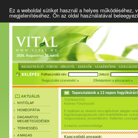
Ez a weboldal sütiket használ a helyes működéséhez, v
megjelenítéséhez. Ön az oldal használatával beleegyez
2026. Augusztus 10. hétfő
:
:
:
:
:
REGISZTRÁCIÓ
FÓRUM
HÍRLEVÉL
KERESŐK
SZAKÉRTŐINK
SZOLGÁLTAT
Felhasználói név:
Jelszó:
Regisztrálni szeretnék!
Elfelejtettem a jelszavam
Tapasztalatok a 13 napos fogyókúráró
AKTUÁLIS
TOPIKNYITÓ:
NYITÓLAP
Kedves Fórumozók!
HOMEOPÁTIA
E topikban az olvasói visszajelzések alapján re
fogyókúraprogramunk iránt érdeklődőknek szeretn
DAGANATOS
megosztására, kicserélésére. Kellemes csevegés
MEGBETEGEDÉSEK
A vital.hu szerkesztősége
TERHESSÉG
A MAGAS
Kapcsolódó anyagok: