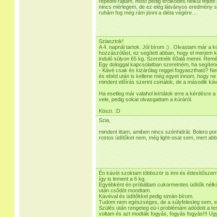
repedni rajtam, most pedig erölködés nélkül feljött
nincs mérlegem, de ez elég látványos eredmény s
ruhám fog még rám jönni a diéta végére…
Sziasztok!
A 4. napnál tartok. Jól bírom :) . Olvastam már a 
hozzászólást, ez segített abban, hogy el merjem
induló súlyon 65 kg. Szeretnék 60alá menni. Remél
Egy dologgal kapcsolatban szeretném, ha segíten
- Kávé csak és kizárólag reggel fogyasztható?
és ebéd után is kellene még egyet innom, hogy ne
mindent előírás szerint csinálok, de a második ká
Ha esetleg már valahol leírtátok erre a kérdésre a
vele, pedig sokat olvasgattam a kúráról.
Köszi. :D
Szia,
mindent ittam, amiben nincs szénhidrát. Bolero por, c
rostos üdítőket nem, még light-osat sem, mert ab
Én kávét szoktam többször is inni és édesítőszerr
így is lement a 6 kg.
Egyébként én próbáltam cukormentes üdítők nélkül
után csődöt mondtam.
Kávéval és üdítőkkel pedig simán bírom.
Tudom nem egészséges, de a súlyfelesleg sem, ez
Szülés után rengeteg eü-i problémám adódott a t
voltam és azt modták fogyás, fogyás fogyás!!! Ug