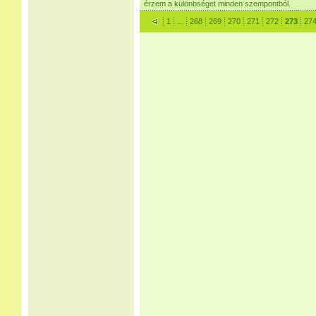
érzem a különbséget minden szempontból.
1
...
268
269
270
271
272
273
27