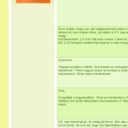
Én is örülök, hogy van, aki végigszenvedi velem 
elment és nem voltam éhes, de nálam a 4-5. nap a 
megy.
Edzőteremben 1,5 óra? Hát nem semmi. Lehet én 
bár a 19 hónapos kisfiammal megvan a napi mozg
Sziasztok,
Tegnap kezdtem a diétát ,Szerintetek az energiame
beleférnek ? Nem nagyon tudok lemondani a coláró
helyetesteni .SZép napot mindenkinek
Szia,
Grtaulálok a fogyásodhoz . Pont ezt kérdeztem a 
üditőket inni aztán elkezdtem visszaolvasni :P. M
napot
A 6. nap felénél járok, és eddig jól bírom. Már alig v
kicsit tartok, de erőt ad, hogy ma felpróbáltam eg