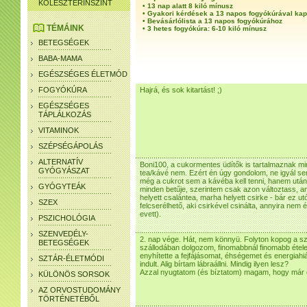
KOLESZTERINSZINT
•
13 nap alatt 8 kiló mínusz
•
Gyakori kérdések a 13 napos fogyókúrával ka
•
Bevásárlólista a 13 napos fogyókúrához
TÉMÁINK
•
3 hetes fogyókúra: 6-10 kiló mínusz
BETEGSÉGEK
BABA-MAMA
EGÉSZSÉGES ÉLETMÓD
FOGYÓKÚRA
Hajrá, és sok kitartást! ;)
EGÉSZSÉGES
TÁPLÁLKOZÁS
VITAMINOK
SZÉPSÉGÁPOLÁS
ALTERNATÍV
Boni100, a cukormentes üdítők is tartalmaznak mi
GYÓGYÁSZAT
tea/kávé nem. Ezért én úgy gondolom, ne igyál sem
még a cukrot sem a kávéba kell tenni, hanem után
GYÓGYTEÁK
minden betűje, szerintem csak azon változtass, am
helyett csalántea, marha helyett csirke - bár ez ut
SZEX
felcserélhető, aki csirkével csinálta, annyira nem 
evett).
PSZICHOLÓGIA
SZENVEDÉLY-
2. nap vége. Hát, nem könnyü. Folyton kopog a s
BETEGSÉGEK
szállodában dolgozom, finomabbnál finomabb ételek
enyhítette a fejfájásomat, éhségemet és energiah
SZTÁR-ÉLETMÓDI
indult. Alig bírtam lábraállni. Mindig ilyen lesz?
Azzal nyugtatom (és bíztatom) magam, hogy már c
KÜLÖNÖS SORSOK
AZ ORVOSTUDOMÁNY
TÖRTÉNETÉBŐL