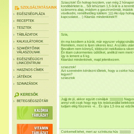
Sziasztok! Én holnap kezdem, van még 2 hónapo
kondibérletet is... Sőt lehúztam 1,5 órát is a tere
SZOLGÁLTATÁSAINK
számomra alap, imádom a gasztronómiát, imádok 
viselkedni, remélhetőleg túlélem :)))) Aki épp holn
EGÉSZSÉGPLÁZA
kapcsolatot... :) Kitartás mindenkinek!!!
RECEPTEK
TESZTEK
TÁBLÁZATOK
Szia,
KALKULÁTOROK
én ma kezdtem a kúrát, már egyszer végigcsinált
Remélem, most is ilyen sikeres lesz. A szülés utáni
SZAKÉRTŐINK
Bevallom nem könnyű, többszöri nekifutásra sikerül
VÁLASZOLNAK
Én ittam cukormentes üdítőket, anélkül nem ment 
így is lement a 6 kg.
EGÉSZSÉGÜGYI
Kitartást mindenkinek, majd jelentkezem.
LINKCENTRUM
sziasztok!
HASZNOS CÍMEK
Azt szeretném kérdezni tőletek, hogy a csirke hús
legyen?
JÁTÉKOK
sziasztok
SZAVAZÁSOK
KERESŐK
Jujjjj de jó, akkor együtt csináljuk :))))))))))) Na
BETEGSÉGSZÓTÁR
annyi volt csak hogy egy kis teáskanállal belekós
tudjam elég fűszeres -e... És újra 1,5 óra az edzőt
Csirkemell lehet, mert az színtiszta hús :)))))))))