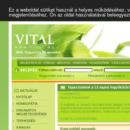
Ez a weboldal sütiket használ a helyes működéséhez, v
megjelenítéséhez. Ön az oldal használatával beleegyez
2026. Augusztus 08. szombat
:
:
:
:
:
REGISZTRÁCIÓ
FÓRUM
HÍRLEVÉL
KERESŐK
SZAKÉRTŐINK
SZOLGÁLTAT
Felhasználói név:
Jelszó:
Regisztrálni szeretnék!
Elfelejtettem a jelszavam
Tapasztalatok a 13 napos fogyókúráró
AKTUÁLIS
TOPIKNYITÓ:
NYITÓLAP
Kedves Fórumozók!
HOMEOPÁTIA
E topikban az olvasói visszajelzések alapján re
fogyókúraprogramunk iránt érdeklődőknek szeretn
DAGANATOS
megosztására, kicserélésére. Kellemes csevegés
MEGBETEGEDÉSEK
A vital.hu szerkesztősége
TERHESSÉG
A MAGAS
Kapcsolódó anyagok: