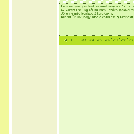
Én is nagyon gratulálok az eredményhez 7 kg az 
67 voltam (70,3 kg-ról indultam), szóval kicsivel tö
Jó lenne még legalább 2 kg-t fogyni.
Kristin! Örülök, hogy látod a változást. :) Kitartás!!!
1
...
283
284
285
286
287
288
28