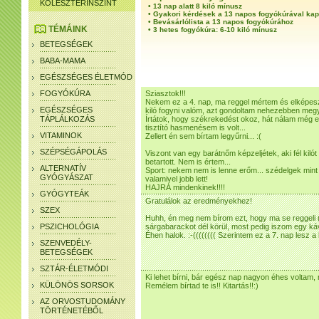
KOLESZTERINSZINT
•
13 nap alatt 8 kiló mínusz
•
Gyakori kérdések a 13 napos fogyókúrával ka
•
Bevásárlólista a 13 napos fogyókúrához
TÉMÁINK
•
3 hetes fogyókúra: 6-10 kiló mínusz
BETEGSÉGEK
BABA-MAMA
EGÉSZSÉGES ÉLETMÓD
FOGYÓKÚRA
Sziasztok!!!
Nekem ez a 4. nap, ma reggel mértem és elképesz
EGÉSZSÉGES
kiló fogyni valóm, azt gondoltam nehezebben megy 
TÁPLÁLKOZÁS
Írtátok, hogy székrekedést okoz, hát nálam még 
tisztító hasmenésem is volt...
VITAMINOK
Zellert én sem bírtam legyűrni... :(
SZÉPSÉGÁPOLÁS
Viszont van egy barátnőm képzeljétek, aki fél kiló
betartott. Nem is értem...
ALTERNATÍV
Sport: nekem nem is lenne erőm... szédelgek mint 
GYÓGYÁSZAT
valamivel jobb lett!
HAJRÁ mindenkinek!!!!
GYÓGYTEÁK
Gratulálok az eredményekhez!
SZEX
Huhh, én meg nem bírom ezt, hogy ma se reggeli (
PSZICHOLÓGIA
sárgabarackot dél körül, most pedig iszom egy ká
Éhen halok. :-(((((((( Szerintem ez a 7. nap lesz 
SZENVEDÉLY-
BETEGSÉGEK
SZTÁR-ÉLETMÓDI
Ki lehet bírni, bár egész nap nagyon éhes voltam,
KÜLÖNÖS SORSOK
Remélem bírtad te is!! Kitartás!!:)
AZ ORVOSTUDOMÁNY
TÖRTÉNETÉBŐL