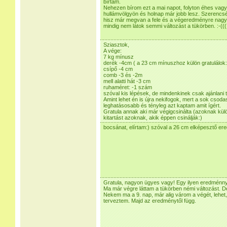
bírtam.
Nehezen bírom ezt a mai napot, folyton éhes vag
hullámvölgyön és holnap már jobb lesz. Szerencs
hisz már megvan a fele és a végeredményre nag
mindig nem látok semmi változást a tükörben. :-(((
Sziasztok,
A vége:
7 kg mínusz
derék -4cm ( a 23 cm mínuszhoz külön gratulálok:)
csípő -4 cm
comb -3 és -2m
mell alatti hát -3 cm
ruhaméret: -1 szám
szóval kis lépések, de mindenkinek csak ajánlani 
Amint lehet én is újra nekifogok, mert a sok csod
leghatásosabb és tényleg azt kaptam amit ígért.
Gratula annak aki már végigcsinálta (azoknak kül
kitartást azoknak, akik éppen csinálják:)
bocsánat, elírtam:) szóval a 26 cm elképesztő er
Gratula, nagyon ügyes vagy! Egy ilyen eredménnye
Ma már végre láttam a tükörben némi változást. De
Nekem ma a 9. nap, már alig várom a végét, lehet,
terveztem. Majd az eredménytől függ.