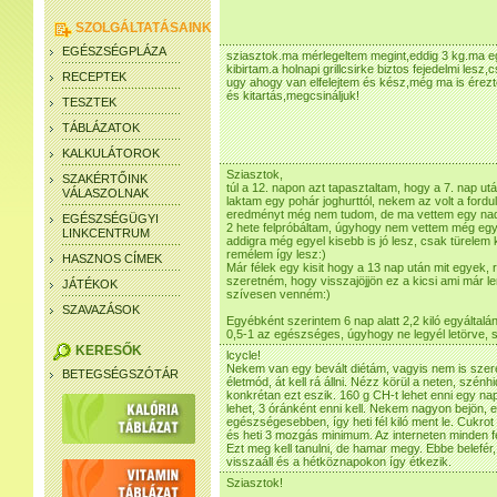
SZOLGÁLTATÁSAINK
EGÉSZSÉGPLÁZA
sziasztok.ma mérlegeltem megint,eddig 3 kg.ma e
kibirtam.a holnapi grillcsirke biztos fejedelmi lesz
RECEPTEK
ugy ahogy van elfelejtem és kész,még ma is érezt
és kitartás,megcsináljuk!
TESZTEK
TÁBLÁZATOK
KALKULÁTOROK
Sziasztok,
SZAKÉRTŐINK
túl a 12. napon azt tapasztaltam, hogy a 7. nap u
VÁLASZOLNAK
laktam egy pohár joghurttól, nekem az volt a fordul
eredményt még nem tudom, de ma vettem egy nadr
EGÉSZSÉGÜGYI
2 hete felpróbáltam, úgyhogy nem vettem még eg
LINKCENTRUM
addigra még egyel kisebb is jó lesz, csak türelem
remélem így lesz:)
HASZNOS CÍMEK
Már félek egy kisit hogy a 13 nap után mit egyek,
szeretném, hogy visszajöjjön ez a kicsi ami már le
JÁTÉKOK
szívesen venném:)
SZAVAZÁSOK
Egyébként szerintem 6 nap alatt 2,2 kiló egyáltal
0,5-1 az egészséges, úgyhogy ne legyél letörve, sz
KERESŐK
lcycle!
Nekem van egy bevált diétám, vagyis nem is sze
BETEGSÉGSZÓTÁR
életmód, át kell rá állni. Nézz körül a neten, szén
konkrétan ezt eszik. 160 g CH-t lehet enni egy na
lehet, 3 óránként enni kell. Nekem nagyon bejön, ezz
egészségesebben, így heti fél kiló ment le. Cukrot k
és heti 3 mozgás minimum. Az interneten minden 
Ezt meg kell tanulni, de hamar megy. Ebbe belefér
visszaáll és a hétköznapokon így étkezik.
Sziasztok!