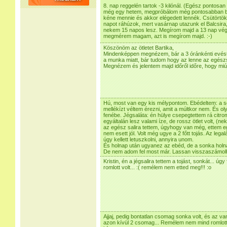
8. nap reggelén tartok -3 kilónál. (Egész pontosa
még egy hetem, megpróbálom még pontosabban beta
kéne mennie és akkor elégedett lennék. Csütörtök
napot ráhúzok, mert vasárnap utazunk el Balcsira
nekem 15 napos lesz. Megírom majd a 13 nap vég
megmérem magam, azt is megírom majd. :-)
Köszönöm az ötletet Bartika,
Mindenképpen megnézem, bár a 3 óránkénti evést 
a munka miatt, bár tudom hogy az lenne az egész
Megnézem és jelentem majd időről időre, hogy miú
Hú, most van egy kis mélypontom. Ebédeltem: a s
mellékízt véltem érezni, amit a múltkor nem. És ol
fenébe. Jégsaláta: én hülye csepegtettem rá citrom
egyáltalán lesz valami íze, de rossz ötlet volt, (
az egész salira tettem, úgyhogy van még, ettem eg
nem esett jól. Volt még ugye a 2 főtt tojás. Az leg
úgy kellett letuszkolni, annyira unom.
És holnap után ugyanez az ebéd, de a sonka holnap 
De nem adom fel most már. Lassan visszaszámolh
Kristin, én a jégsalira tettem a tojást, sonkát... úgy 
romlott volt... :( remélem nem etted meg!!! :o
Ajjaj, pedig bontatlan csomag sonka volt, és az va
azon kívül 2 csomag... Remélem nem mind romlo