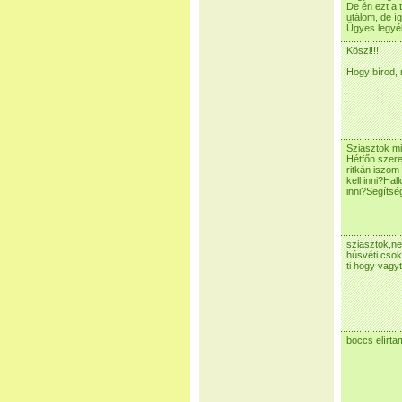
De én ezt a 
utálom, de íg
Ügyes legyél
Köszi!!!
Hogy bírod, 
Sziasztok mi
Hétfőn szer
ritkán iszom
kell inni?Hal
inni?Segítsé
sziasztok,n
húsvéti csoki
ti hogy vagy
boccs elírt