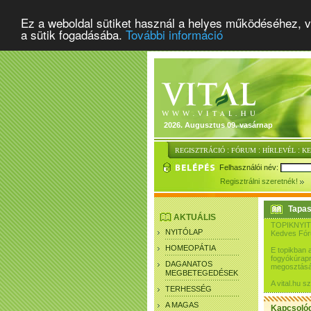
Ez a weboldal sütiket használ a helyes működéséhez, v
a sütik fogadásába.
További információ
2026. Augusztus 09. vasárnap
:
:
:
REGISZTRÁCIÓ
FÓRUM
HÍRLEVÉL
K
Felhasználói név:
Regisztrálni szeretnék!
Tapas
AKTUÁLIS
TOPIKNYIT
NYITÓLAP
Kedves Fó
HOMEOPÁTIA
E topikban 
fogyókúrapr
DAGANATOS
megosztásár
MEGBETEGEDÉSEK
A vital.hu 
TERHESSÉG
A MAGAS
Kapcsoló