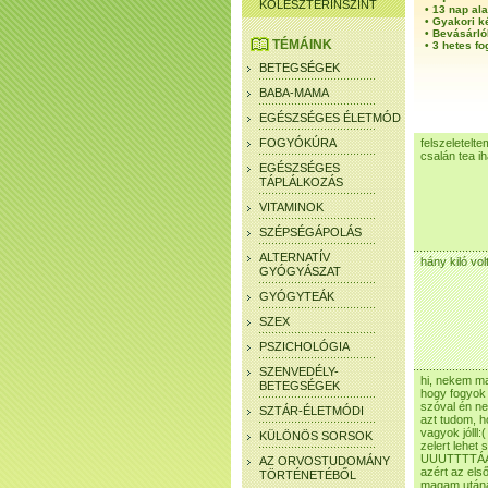
KOLESZTERINSZINT
•
13 nap ala
•
Gyakori k
•
Bevásárló
TÉMÁINK
•
3 hetes fo
BETEGSÉGEK
BABA-MAMA
EGÉSZSÉGES ÉLETMÓD
FOGYÓKÚRA
felszeletelt
csalán tea i
EGÉSZSÉGES
TÁPLÁLKOZÁS
VITAMINOK
SZÉPSÉGÁPOLÁS
ALTERNATÍV
hány kiló vol
GYÓGYÁSZAT
GYÓGYTEÁK
SZEX
PSZICHOLÓGIA
SZENVEDÉLY-
hi, nekem ma
BETEGSÉGEK
hogy fogyok
szóval én ne
SZTÁR-ÉLETMÓDI
azt tudom, h
vagyok jólll
KÜLÖNÖS SORSOK
zelert lehet 
UUUTTTTÁÁÁ
AZ ORVOSTUDOMÁNY
azért az els
TÖRTÉNETÉBŐL
magam utána