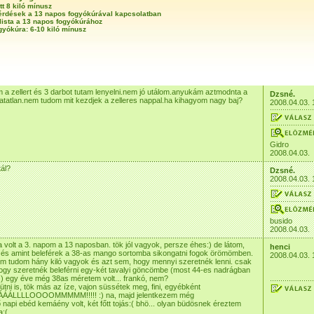
tt 8 kiló mínusz
érdések a 13 napos fogyókúrával kapcsolatban
lista a 13 napos fogyókúrához
gyókúra: 6-10 kiló mínusz
em a zellert és 3 darbot tutam lenyelni.nem jó utálom.anyukám aztmodnta a
Dzsné.
hatatlan.nem tudom mit kezdjek a zelleres nappal.ha kihagyom nagy baj?
2008.04.03. 
Gidro
2008.04.03.
tál?
Dzsné.
2008.04.03. 
busido
2008.04.03.
 volt a 3. napom a 13 naposban. tök jól vagyok, persze éhes:) de látom,
henci
 és amint beleférek a 38-as mango sortomba sikongatni fogok örömömben.
2008.04.03. 
m tudom hány kiló vagyok és azt sem, hogy mennyi szeretnék lenni. csak
ogy szeretnék beleférni egy-két tavalyi göncömbe (most 44-es nadrágban
:( ) egy éve még 38as méretem volt... frankó, nem?
sütni is, tök más az íze, vajon süssétek meg, fini, egyébként
ÁLLLLOOOOMMMMM!!!!! :) na, majd jelentkezem még
ő napi ebéd kemáény volt, két főtt tojás:( bhö... olyan büdösnek éreztem
:(