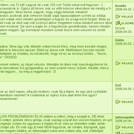
ezdtem, ma 72 kiló vagyok de csak 155 cm! Tehát sokat kell fogynom :-( .
busido
szaunázok is. Egész jól bírom, már ez előtt kétszer elkezdtem de mindíg a 3-
2008.04.03. 
hagytam. Most biztos vagyok, hogy végig betartok mindent!
tanács azoknak akik nehezen bírják saját tapasztalatom szerint az eddígi
ért voltak mert minden gondolatom a fogyás és a kaja körül forgott. Most az
ból csak az első nap volt szörnyű akkor megettem volna mindent persze olyat
a nem kívánok. De nem a kaján és a fogyókúrán gondolkodok, hanem minden
Dzsné.
glalom magam. Így komolyan mondom szinte észre sem veszem és ismét
2008.04.03.
pnak.
Gidro
2008.04.03. 
ipálva. Sima ügy volt, délután voltam kicsit éhes, meg most kezdek megint,
bb le is fekszem lassan. Ebéd az durva volt. Melóhelyen furcsán néztek
beléptek az irodába, és kérdezték, hogy mi ez az iszonyú büdös... "bocsi,
jás" :DDDDD
ltereset vettem, az olyan vészes. Mondjuk én ittam már macskagyökeret és
n borzalmas ízű gyógyteákat, ez nem számít rossz ízűnek. Inkább, mint a
undi nagyon... na meg a reggeli kávé. :D
Zsó
2008.04.04. 
ok az első napon, elég jól viseltem, csak fáj a fejem, és egy picit szédülök!
lamilyen vitamint? A csalánteát az egész kúra alatt lehet inni úgye?
mindenkinek!
LER-PROBLÉMÁSOK! Én IS utálom a zellert, még a szagát is, DE lehet
tattoospide
tő-zellert, aminek nincs gmója, csak vastag szárai! Azt viszont imádom, én azt
2008.04.04. 
getás vízben és ugyanazt a hatást éri el, mint az ehetetlen zeller, tehát -
zhajtó stb. Én már egy jó hete NEM fogyózok, de ruháim, lötyögnek, igaz
lom magam halálra, az édességért soha nem voltam oda, sok zöldséget