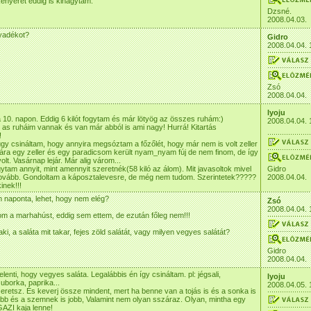
enyeret eddig is kihagytam.
Dzsné.
2008.04.03.
lyadékot?
Gidro
2008.04.04. 
Zsó
2008.04.04.
lyoju
 10. napon. Eddig 6 kilót fogytam és már lötyög az összes ruhám:)
2008.04.04. 
! as ruháim vannak és van már abból is ami nagy! Hurrá! Kitartás
!
 úgy csináltam, hogy annyira megsóztam a főzőlét, hogy már nem is volt zeller
illára egy zeller és egy paradicsom került nyam_nyam fúj de nem finom, de így
olt. Vasárnap lejár. Már alig várom...
tam annyit, mint amennyit szeretnék(58 kiló az álom). Mit javasoltok mivel
Gidro
tovább. Gondoltam a káposztalevesre, de még nem tudom. Szerintetek?????
2008.04.04.
nek!!!
m naponta, lehet, hogy nem elég?
Zsó
2008.04.04. 
m a marhahúst, eddig sem ettem, de ezután főleg nem!!!
ki, a saláta mit takar, fejes zöld salátát, vagy milyen vegyes salátát?
Gidro
2008.04.04.
jelenti, hogy vegyes saláta. Legalábbis én így csináltam. pl: jégsali,
lyoju
uborka, paprika...
2008.04.05. 
eretsz. És keverj össze mindent, mert ha benne van a tojás is és a sonka is
bb és a szemnek is jobb, Valamint nem olyan sszáraz. Olyan, mintha egy
AZI kaja lenne!