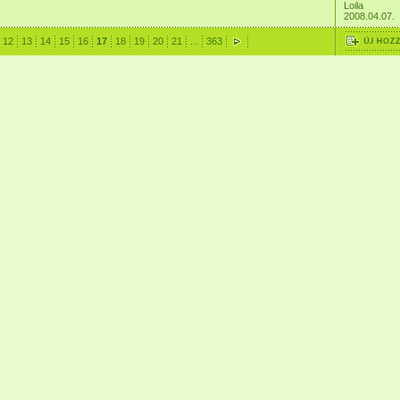
Loila
2008.04.07.
12
13
14
15
16
17
18
19
20
21
...
363