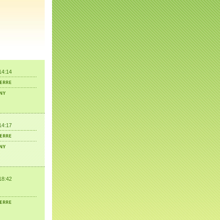
14:14
14:17
18:42