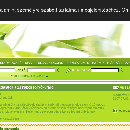
alamint személyre szabott tartalmak megjelenítéséhez. Ön 
:
:
:
:
:
ERESŐK
SZAKÉRTŐINK
SZOLGÁLTATÁSAINK
HASZNOS CÍMEK
JÁTÉKOK
EGÉSZSÉGPLÁZ
Jelszó:
KERESÉS:
Elfelejtettem a jelszavam
ztalatok a 13 napos fogyókúráról
Ó:
moderátor
rumozók!
2007.07.02.
az olvasói visszajelzések alapján rendkívül népszerűnek számító 13 napos
ogramunk iránt érdeklődőknek szeretnénk lehetőséget adni tapasztalataik
a, kicserélésére. Kellemes csevegést és sikeres fogyást kívánunk!
szerkesztősége
dó anyagok: