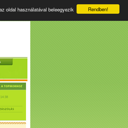
Rendben!
az oldal használatával beleegyezik
A
 14:38