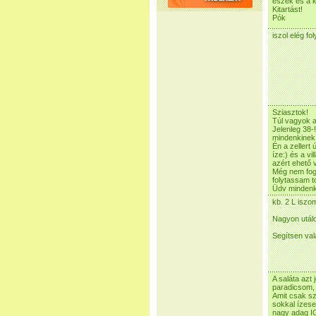
eszek és a k
Kitartást!
Pók
iszol elég fo
Sziasztok!
Túl vagyok a
Jelenleg 38-
mindenkinek
Én a zellert
íze:) és a v
azért ehető v
Még nem fogy
folytassam 
Üdv mindenki
kb. 2 L iszo
Nagyon utálo
Segítsen vala
A saláta azt 
paradicsom, 
Amit csak sz
sokkal ízese
nagy adag IG