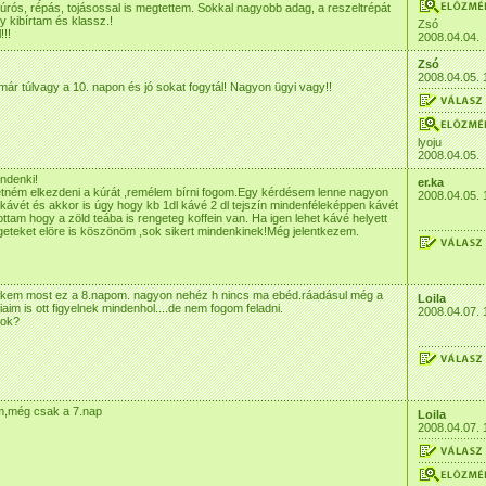
túrós, répás, tojásossal is megtettem. Sokkal nagyobb adag, a reszeltrépát
y kibírtam és klassz.!
Zsó
!!!
2008.04.04.
Zsó
2008.04.05. 
már túlvagy a 10. napon és jó sokat fogytál! Nagyon ügyi vagy!!
lyoju
2008.04.05.
ndenki!
er.ka
etném elkezdeni a kúrát ,remélem bírni fogom.Egy kérdésem lenne nagyon
2008.04.05. 
 kávét és akkor is úgy hogy kb 1dl kávé 2 dl tejszín mindenféleképpen kávét
lottam hogy a zöld teába is rengeteg koffein van. Ha igen lehet kávé helyett
geteket elöre is köszönöm ,sok sikert mindenkinek!Még jelentkezem.
ekem most ez a 8.napom. nagyon nehéz h nincs ma ebéd.ráadásul még a
Loila
aim is ott figyelnek mindenhol....de nem fogom feladni.
2008.04.07. 
tok?
am,még csak a 7.nap
Loila
2008.04.07. 