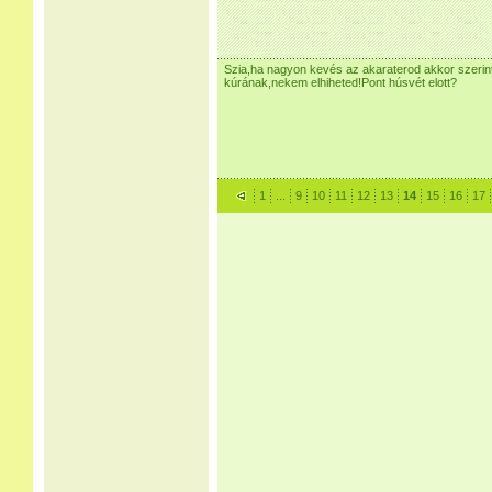
Szia,ha nagyon kevés az akaraterod akkor szeri
kúrának,nekem elhiheted!Pont húsvét elott?
1
...
9
10
11
12
13
14
15
16
17