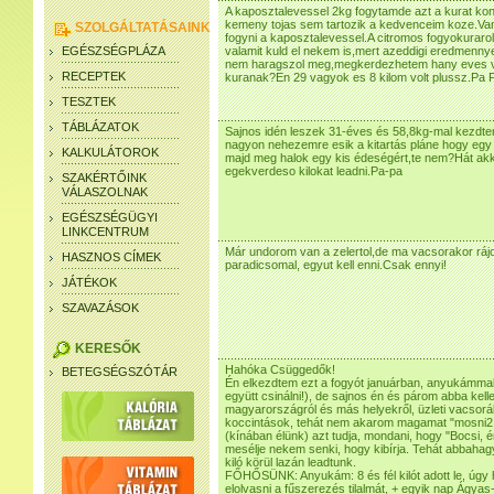
A kaposztalevessel 2kg fogytamde azt a kurat konny
kemeny tojas sem tartozik a kedvenceim koze.Van
SZOLGÁLTATÁSAINK
fogyni a kaposztalevessel.A citromos fogyokurarol
EGÉSZSÉGPLÁZA
valamit kuld el nekem is,mert azeddigi eredmen
nem haragszol meg,megkerdezhetem hany eves vag
RECEPTEK
kuranak?En 29 vagyok es 8 kilom volt plussz.Pa 
TESZTEK
TÁBLÁZATOK
Sajnos idén leszek 31-éves és 58,8kg-mal kezdt
nagyon nehezemre esik a kitartás pláne hogy egy
KALKULÁTOROK
majd meg halok egy kis édeségért,te nem?Hát akko
egekverdeso kilokat leadni.Pa-pa
SZAKÉRTŐINK
VÁLASZOLNAK
EGÉSZSÉGÜGYI
LINKCENTRUM
Már undorom van a zelertol,de ma vacsorakor rájo
HASZNOS CÍMEK
paradicsomal, egyut kell enni.Csak ennyi!
JÁTÉKOK
SZAVAZÁSOK
KERESŐK
Hahóka Csüggedők!
BETEGSÉGSZÓTÁR
Én elkezdtem ezt a fogyót januárban, anyukámmal
együtt csinálni!), de sajnos én és párom abba kell
magyarországról és más helyekről, üzleti vacsorá
koccintások, tehát nem akarom magamat "mosni2, d
(kínában élünk) azt tudja, mondani, hogy "Bocsi, é
mesélje nekem senki, hogy kibírja. Tehát abbahagy
kiló körül lazán leadtunk.
FŐHŐSÜNK: Anyukám: 8 és fél kilót adott le, úgy ho
elolvasni a fűszerezés tilalmát, + egyik nap Ágyas-