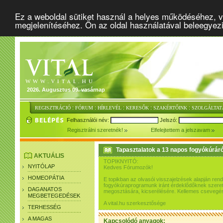
Ez a weboldal sütiket használ a helyes működéséhez, v
megjelenítéséhez. Ön az oldal használatával beleegyez
2026. Augusztus 09. vasárnap
:
:
:
:
:
REGISZTRÁCIÓ
FÓRUM
HÍRLEVÉL
KERESŐK
SZAKÉRTŐINK
SZOLGÁLTAT
Felhasználói név:
Jelszó:
Regisztrálni szeretnék!
Elfelejtettem a jelszavam
Tapasztalatok a 13 napos fogyókúráró
AKTUÁLIS
TOPIKNYITÓ:
NYITÓLAP
Kedves Fórumozók!
HOMEOPÁTIA
E topikban az olvasói visszajelzések alapján re
fogyókúraprogramunk iránt érdeklődőknek szeretn
DAGANATOS
megosztására, kicserélésére. Kellemes csevegés
MEGBETEGEDÉSEK
A vital.hu szerkesztősége
TERHESSÉG
A MAGAS
Kapcsolódó anyagok: