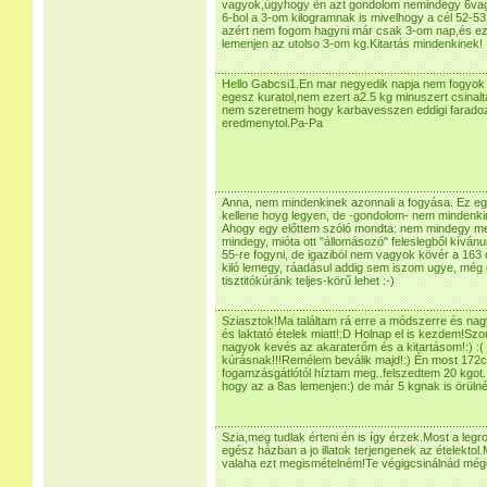
vagyok,úgyhogy én azt gondolom nemindegy 6vagy
6-bol a 3-om kilogramnak is mivelhogy a cél 52-
azért nem fogom hagyni már csak 3-om nap,és ezu
lemenjen az utolso 3-om kg.Kitartás mindenkinek!
Hello Gabcsi1.En mar negyedik napja nem fogyok 
egesz kuratol,nem ezert a2.5 kg minuszert csinal
nem szeretnem hogy karbavesszen eddigi faradoz
eredmenytol.Pa-Pa
Anna, nem mindenkinek azonnali a fogyása. Ez e
kellene hoyg legyen, de -gondolom- nem mindenkinél
Ahogy egy előttem szóló mondta: nem mindegy men
mindegy, mióta ott "állomásozó" feleslegből kívánu
55-re fogyni, de igaziból nem vagyok kövér a 163 
kiló lemegy, ráadásul addig sem iszom ugye, még 
tisztitókúránk teljes-körű lehet :-)
Sziasztok!Ma találtam rá erre a módszerre és na
és laktató ételek miatt!:D Holnap el is kezdem!Szo
nagyok kevés az akaraterőm és a kitartásom!:) :(
kúrásnak!!!Remélem beválik majd!:) Én most 172cm
fogamzásgátlótól híztam meg..felszedtem 20 kgot..
hogy az a 8as lemenjen:) de már 5 kgnak is örüln
Szia,meg tudlak érteni én is így érzek.Most a leg
egész házban a jo illatok terjengenek az ételektol
valaha ezt megismételném!Te végigcsinálnád mé