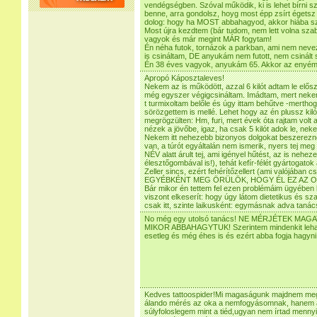
vendégségben. Szóval működik, ki is lehet bírni s
benne, arra gondolsz, hoyg most épp zsírt égetsz 
dolog: hogy ha MOST abbahagyod, akkor hiába sze
Most újra kezdtem (bár tudom, nem lett volna szab
vagyok és már megint MÁR fogytam!
Én néha futok, tornázok a parkban, ami nem neve
is csináltam, DE anyukám nem futott, nem csinált
Én 38 éves vagyok, anyukám 65. Akkor az enyém 
Apropó Káposztaleves!
Nekem az is működött, azzal 6 kilót adtam le elős
még egyszer végigcsináltam. Imádtam, mert nekem 
t turmixoltam belőle és úgy ittam behűtve -merth
sörözgettem is mellé. Lehet hogy az én plussz k
megrögzülten: Hm, furi, mert évek óta rajtam volt 
nézek a jövőbe, igaz, ha csak 5 kilót adok le, nek
Nekem itt nehezebb bizonyos dolgokat beszerezn
van, a túrót egyáltalán nem ismerik, nyers tej meg
NÉV alatt árult tej, ami igényel hűtést, az is nehe
élesztőgombával is!), tehát kefír-félét gyártogatok 
Zeller sincs, ezért fehérítőzellert (ami valójában 
EGYÉBKÉNT MEG ÖRÜLÖK, HOGY ÉL EZ AZ O
Bár mikor én tettem fel ezen problémáim ügyében 
viszont elkeserít: hogy úgy látom dietetikus és s
csak itt, szinte laikusként: egymásnak adva tanács
No még egy utolsó tanács! NE MÉRJÉTEK MA
MIKOR ABBAHAGYTUK! Szerintem mindenkit lehang
esetleg és még éhes is és ezért abba fogja hagyni!
Kedves tattoospider!Mi magaságunk majdnem me
álando mérés az oka a nemfogyásomnak, hanem a
súlyfoloslegem mint a tiéd,ugyan nem írtad mennyi