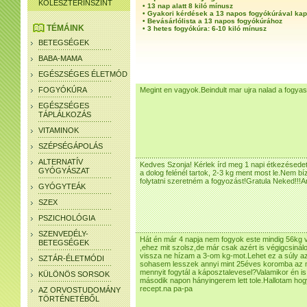
KOLESZTERINSZINT
•
13 nap alatt 8 kiló mínusz
•
Gyakori kérdések a 13 napos fogyókúrával ka
•
Bevásárlólista a 13 napos fogyókúrához
TÉMÁINK
•
3 hetes fogyókúra: 6-10 kiló mínusz
BETEGSÉGEK
BABA-MAMA
EGÉSZSÉGES ÉLETMÓD
FOGYÓKÚRA
Megint en vagyok.Beindult mar ujra nalad a fogy
EGÉSZSÉGES
TÁPLÁLKOZÁS
VITAMINOK
SZÉPSÉGÁPOLÁS
ALTERNATÍV
Kedves Szonja! Kérlek írd meg 1 napi étkezésedet
GYÓGYÁSZAT
a dolog felénél tartok, 2-3 kg ment most le.Nem bí
folytatni szeretném a fogyozást!Gratula Neked!!!A
GYÓGYTEÁK
SZEX
PSZICHOLÓGIA
SZENVEDÉLY-
Hát én már 4 napja nem fogyok este mindig 56kg
BETEGSÉGEK
,ehez mit szolsz,de már csak azért is végigcsin
vissza ne hízam a 3-om kg-mot.Lehet ez a súly az 
SZTÁR-ÉLETMÓDI
sohasem lesszek annyi mint 25éves koromba az
mennyit fogytál a káposztalevesel?Valamikor én 
KÜLÖNÖS SORSOK
második napon hányingerem lett tole.Hallotam hogy
recept.na pa-pa
AZ ORVOSTUDOMÁNY
TÖRTÉNETÉBŐL