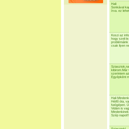
Hali
Sonkával kap
írva. ez lehe
Koszi az inf
hogy szeli l
problémáink
csak ilyen n
Sziasztok,na
kibirom.Már
szerintem az
Egyépként m
Hali Mindenk
Hétfő óta, va
futógépen. Ú
Vidám is va
Mindenkinek 
Szép napot!!
Sziasztok!