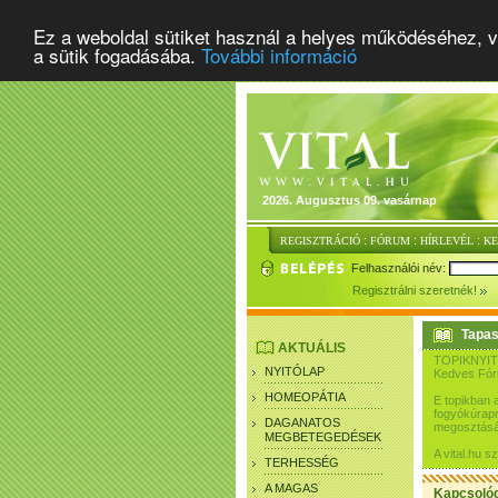
Ez a weboldal sütiket használ a helyes működéséhez, v
a sütik fogadásába.
További információ
2026. Augusztus 09. vasárnap
:
:
:
REGISZTRÁCIÓ
FÓRUM
HÍRLEVÉL
K
Felhasználói név:
Regisztrálni szeretnék!
Tapas
AKTUÁLIS
TOPIKNYIT
NYITÓLAP
Kedves Fó
HOMEOPÁTIA
E topikban 
fogyókúrapr
DAGANATOS
megosztásár
MEGBETEGEDÉSEK
A vital.hu 
TERHESSÉG
A MAGAS
Kapcsoló