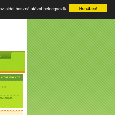
Rendben!
az oldal használatával beleegyezik
A
 14:38