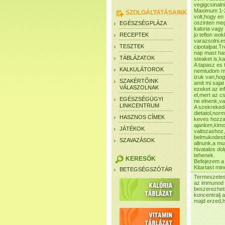
vegigcsinaln
Maximum 1-2 
SZOLGÁLTATÁSAINK
volt,hogy en
oszinten me
EGÉSZSÉGPLÁZA
kaloria vagy
RECEPTEK
jo teflon wo
varazsolni,e
TESZTEK
cipotalpat.T
nap mast ha
TÁBLÁZATOK
steaket is,kal
A tapasz es 
KALKULÁTOROK
nemtudom mi
izuk van,hog
SZAKÉRTŐINK
amit mi saja
VÁLASZOLNAK
ezeket az i
el,mert az c
EGÉSZSÉGÜGYI
ne elnenk,va
LINKCENTRUM
A szekrekede
dietatol,nor
HASZNOS CÍMEK
keves hozza
ajanlom,kim
JÁTÉKOK
valtozashoz,
belmukodest i
SZAVAZÁSOK
allnunk,a mu
hivatalos do
tehenek.
KERESŐK
Befejezem a
Kitartast mi
BETEGSÉGSZÓTÁR
Termeszetes
az immunod 
beszerezhets
koncentralj 
majd erzed,