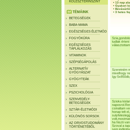
KOLESZTERINSZINT
•
13 nap ala
•
Gyakori k
•
Bevásárló
TÉMÁINK
•
3 hetes fo
BETEGSÉGEK
BABA-MAMA
EGÉSZSÉGES ÉLETMÓD
FOGYÓKÚRA
Szia,gondolo
tudlak érteni
EGÉSZSÉGES
választotta
TÁPLÁLKOZÁS
VITAMINOK
SZÉPSÉGÁPOLÁS
ALTERNATÍV
Szeretném me
GYÓGYÁSZAT
mivelhogy ne
így:5x850db,
GYÓGYTEÁK
SZEX
PSZICHOLÓGIA
SZENVEDÉLY-
Szioka kisla
BETEGSÉGEK
naposrol.Re
csinaltam ve
SZTÁR-ÉLETMÓDI
honap telt e
sulyfeleslegg
KÜLÖNÖS SORSOK
volt,mostmar
ha hiszti va
AZ ORVOSTUDOMÁNY
Szoval a ta
TÖRTÉNETÉBŐL
sem inditott