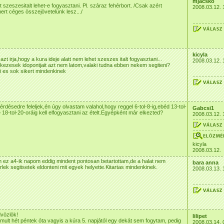
mjacskó
t szeszesitalt lehet-e fogyasztani. Pl. száraz fehérbort. /Csak azért
2008.03.12. 
rt céges összejövetelünk lesz.../
kicyla
 azt irja,hogy a kura ideje alatt nem lehet szeszes italt fogyasztani...
2008.03.12. 
tkezesek idopontjait azt nem latom,valaki tudna ebben nekem segiteni?
zi es sok sikert mindenkinek
rdésedre feleljek,én úgy olvastam valahol,hogy reggel 6-tol-8-ig,ebéd 13-tol-
Gabcsi1
e 18-tol-20-oráig kell elfogyasztani az ételt.Egyépként már elkezted?
2008.03.12. 
kicyla
2008.03.12.
 ez a4-ik napom eddig mindent pontosan betartottam,de a halat nem
bara anna
lek segitsetek eldonteni mit egyek helyette.Kitartas mindenkinek.
2008.03.13. 
vözlök!
lilipet
 mult hét péntek óta vagyis a kúra 5. napjától egy dekát sem fogytam, pedig
2008.03.14. 