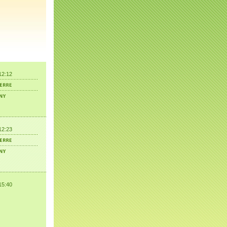
12:12
12:23
15:40