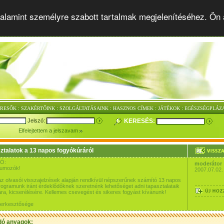
alamint személyre szabott tartalmak megjelenítéséhez. Ön 
:
:
:
:
:
ERESŐK
SZAKÉRTŐINK
SZOLGÁLTATÁSAINK
HASZNOS CÍMEK
JÁTÉKOK
EGÉSZSÉGPLÁZ
Jelszó:
KERESÉS:
Elfelejtettem a jelszavam
ztalatok a 13 napos fogyókúráról
Ó:
moderátor
rumozók!
2007.07.02.
az olvasói visszajelzések alapján rendkívül népszerűnek számító 13 napos
ogramunk iránt érdeklődőknek szeretnénk lehetőséget adni tapasztalataik
a, kicserélésére. Kellemes csevegést és sikeres fogyást kívánunk!
szerkesztősége
dó anyagok: