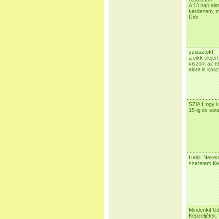
A 13 nap alat
kérdezem, me
Üdv
sziasztok!
a cikk elejen
viszont az e
elore is kos
SZIA:Hogy ké
15-ig és est
Hello. Nekem
szeretem.Ker
Mindenkit Üd
Képzeljétek,