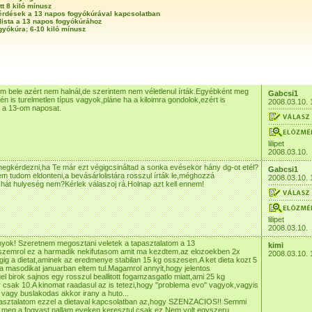
tt 8 kiló mínusz
érdések a 13 napos fogyókúrával kapcsolatban
lista a 13 napos fogyókúrához
gyókúra: 6-10 kiló mínusz
m bele azért nem halnál,de szerintem nem véletlenul írták.Egyébként meg
Gabcsi1
 én is turelmetlen típus vagyok,pláne ha a kiloimra gondolok,ezért is
2008.03.10. 
m a 13-om naposat.
lilipet
2008.03.10.
gkérdezni,ha Te már ezt végigcsináltad a sonka evésekor hány dg-ot etél?
Gabcsi1
m tudom eldonteni,a bevásárlolistára rosszul írták le,méghozzá
2008.03.10. 
hát hulyeség nem?Kérlek válaszoj rá.Holnap azt kell ennem!
lilipet
2008.03.10.
nyok! Szeretnem megosztani veletek a tapasztalatom a 13
kimi
szemrol ez a harmadik nekifutasom amit ma kezdtem.az elozoekben 2x
2008.03.10. 
gig a dietat,aminek az eredmenye stabilan 15 kg osszesen.A ket dieta kozt 5
l,a masodikat januarban eltem tul.Magamrol annyit,hogy jelentos
el birok sajnos egy rosszul beallitott fogamzasgatlo miatt,ami 25 kg
 csak 10.A kinomat raadasul az is tetezi,hogy "problema evo" vagyok,vagyis
n vagy buslakodas akkor irany a huto...
pasztalatom ezzel a dietaval kapcsolatban az,hogy SZENZACIOS!! Semmi
a meg a fogyast nallam eveken keresztul csak ez.Nem volt egyszeru