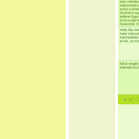
nem vétettem
súlyommal ké
ennyi a törté
Szomorú vagy
kellene fog
A kúra után 
Sziasztok: Kit
Hello.Ma nek
halat mással
kaloriatábláz
pl:rák.,na t
NA itt megint
kaloriakrol,c
1
...