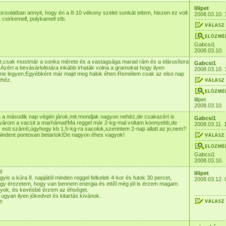
lilipet
csolatban annyit, hogy én a 8-10 vékony szelet sonkát ettem, hiszen ez volt
2008.03.10. 
t csirkemell, pulykamell stb.
Gabcsi1
2008.03.10.
ot,csak mostmár a sonka mérete és a vastagsága marad rám és a elárusítora
Gabcsi1
e.Azért a bevásárlolistára inkább irhaták volna a gramokat hogy ilyen
2008.03.10. 
 ne legyen.Egyébként már majd meg halok éhen.Remélem csak az elso nap
ehéz.
lilipet
2008.03.10.
 a második nap végén járok,mit mondjak nagyon nehéz,de csakazért is
Gabcsi1
 várom a vacsit a marhámat!Ma reggel már 2-kg-mal voltam konnyebb,de
2008.03.11. 
 esti számít,úgyhogy kb 1,5-kg-ra sacolok,szerintem 2-nap allatt az jo,nem?
indent pontosan betartok!De nagyon éhes vagyok!
Gabcsi1
2008.03.10.
i!
lilipet
gyis a kúra 8. napjától minden reggel felkelek 4-kor és futok 30 percet,
2008.03.12. 
gy érezetem, hogy van bennem energia és ettől még jól is érzem magam.
gyok, és kevésbé érzem az éhséget.
ugyan ilyen jókedvet és kitartás kívánok.
!!