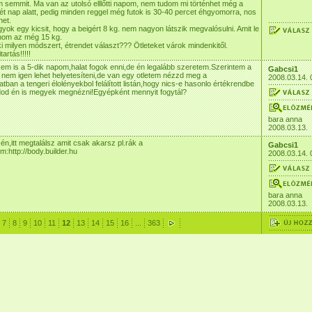
 semmit. Ma van az utolsó elllőtti napom, nem tudom mi történhet még a
t nap alatt, pedig minden reggel még futok is 30-40 percet éhgyomorra, nos
net.
ok egy kicsit, hogy a beigért 8 kg. nem nagyon látszik megvalósulni. Amit le
ynom az még 15 kg.
ki milyen módszert, étrendet választ??? Ötleteket várok mindenkitől.
artás!!!!!
em is a 5-dik napom,halat fogok enni,de én legalább szeretem.Szerintem a
Gabcsi1
 nem igen lehet helyetesíteni,de van egy otletem nézzd meg a
2008.03.14. 
atban a tengeri élolényekbol felálított listán,hogy nics-e hasonlo értékrendbe
udod én is megyek megnézni!Egyépként mennyit fogytál?
bara anna
2008.03.13.
 én,itt megtalálsz amit csak akarsz pl.rák a
Gabcsi1
ím:http://body.builder.hu
2008.03.14. 
bara anna
2008.03.13.
7
8
9
10
11
12
13
14
15
16
...
363