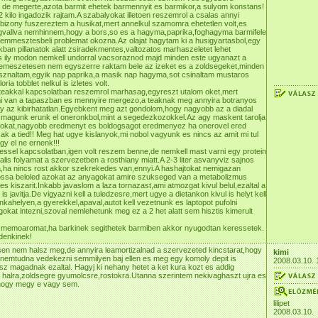
i de megerte,azota barmit ehetek barmennyit es barmikor,a sulyom konstans!
kilo ingadozik rajtam.A szabalyokat illetoen reszemrol a csalas annyi
 bizony fuszereztem a husikat,mert annelkul szamomra ehetetlen volt,es
gvallva nemhinnem,hogy a bors,so es a hagyma,paprika,foghagyma barmifele
 emmesztesbeli problemat okozna.Az olajat hagytam ki a husigyartasbol,egy
kkban pillanatok alatt zsiradekmentes,valtozatos marhaszeletet lehet
s ily modon nemkell undorral vacsoraznod majd minden este ugyanazt a
remeszetesen nem egyszerre raktam bele az izeket es a zoldsegeket,minden
sznaltam,egyik nap paprika,a masik nap hagyma,sot csinaltam mustaros
oria tobblet nelkul is izletes volt.
teakkal kapcsolatban reszemrol marhasag,egyreszt utalom oket,mert
 van a tapaszban es mennyire mergezo,a teaknak meg annyira botranyos
y az kibirhatatlan.Egyebkent meg azt gondolom,hogy nagyobb az a diadal
t magunk erunk el oneronkbol,mint a segedezkozokkel.Az agy maskent tarolja
nfokat,nagyobb eredmenyt es boldogsagot eredmenyez ha onerovel ered
sak a tied!! Meg hat ugye kislanyok,mi nobol vagyunk es nincs az amit mi tul
gy el ne ernenk!!!
ssel kapcsolatban,igen volt reszem benne,de nemkell mast varni egy protein
malis folyamat a szervezetben a rosthiany miatt.A 2-3 liter asvanyviz sajnos
,ha nincs rost akkor szekrekedes van,ennyi.A hashajtokat nemigazan
ossa beloled azokat az anyagokat amire szukseged van a metabolizmus
es kiszarit.Inkabb javaslom a laza tornazast,ami atmozgat kivul belul,ezaltal a
s javitja.De vigyazni kell a tuledzesre,mert ugye a dietankon kivul is helyt kell
nkahelyen,a gyerekkel,apaval,autot kell vezetnunk es laptopot pufolni
lgokat intezni,szoval nemlehetunk meg ez a 2 het alatt sem hisztis kimerult
 memoaromat,ha barkinek segithetek barmiben akkor nyugodtan keressetek.
ndenkinek!
en nem halsz meg,de annyira leamortizalnad a szervezeted kincstarat,hogy
kimi
nemtudna vedekezni semmilyen baj ellen es meg egy komoly depit is
2008.03.10. 
z magadnak ezaltal. Hagyj ki nehany hetet a ket kura kozt es addig
a halra,zoldsegre gyumolcsre,rostokra.Utanna szerintem nekivaghaszt ujra es
hogy megy e vagy sem.
lilipet
2008.03.10.