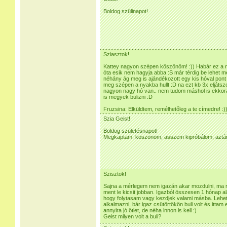
Boldog szülinapot!
Sziasztok!
Kattey nagyon szépen köszönöm! :)) Habár ez a n
óta esik nem hagyja abba :S már térdig be lehet m
néhány ág meg is ajándékozott egy kis hóval pont 
meg szépen a nyakba hullt :D na ezt kb 3x eljátszo
nagyon nagy hó van.. nem tudom máshol is ekkora
is megyek bulizni :D
Fruzsina: Elküldtem, remélhetőleg a te címedre! :)
Szia Geist!
Boldog születésnapot!
Megkaptam, köszönöm, asszem kipróbálom, aztán 
Szisztok!
Sajna a mérlegem nem igazán akar mozdulni, ma re
ment le kicsit jobban. Igazból összesen 1 hónap a
hogy folytasam vagy kezdjek valami másba. Lehet 
alkalmazni, bár igaz csütörtökön buli volt és ittam 
annyira jó ötlet, de néha innon is kell :)
Geist milyen volt a buli?