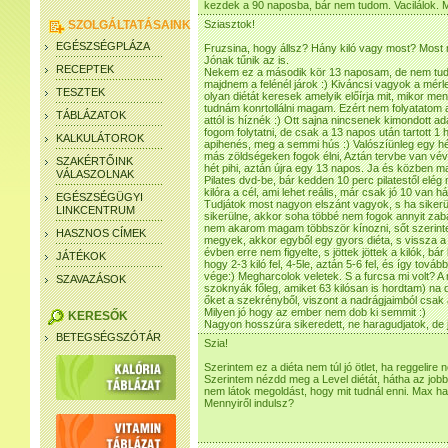
kezdek a 90 naposba, bár nem tudom. Vacilálok. M
SZOLGÁLTATÁSAINK
Sziasztok!
EGÉSZSÉGPLÁZA
Fruzsina, hogy állsz? Hány kiló vagy most? Most 
Jónak tűnik az is.
RECEPTEK
Nekem ez a második kör 13 naposam, de nem tud
majdnem a felénél járok :) Kiváncsi vagyok a mérl
TESZTEK
olyan diétát keresek amelyik előírja mit, mikor 
tudnám konrtollálni magam. Ezért nem folyatatom
TÁBLÁZATOK
attól is híznék :) Ott sajna nincsenek kimondott ad
fogom folytatni, de csak a 13 napos után tartott 1 
KALKULÁTOROK
apihenés, meg a semmi hús :) Valószíünleg egy hé
más zöldségeken fogok élni, Aztán tervbe van vév
SZAKÉRTŐINK
hét pihi, aztán újra egy 13 napos. Ja és közben ma
VÁLASZOLNAK
Pilates dvd-be, bár kedden 10 perc pilatestől elég
kilóra a cél, ami lehet reális, már csak jó 10 van há
EGÉSZSÉGÜGYI
Tudjátok most nagyon elszánt vagyok, s ha sikerü
LINKCENTRUM
sikerülne, akkor soha többé nem fogok annyit zabá
nem akarom magam többször kínozni, sőt szerinte
HASZNOS CÍMEK
megyek, akkor egyből egy gyors diéta, s vissza a 
évben erre nem figyelte, s jöttek jöttek a kilók, bá
JÁTÉKOK
hogy 2-3 kiló fel, 4-5le, aztán 5-6 fel, és így tov
vége:) Megharcolok veletek. S a furcsa mi volt? A 
SZAVAZÁSOK
szoknyák főleg, amiket 63 kilósan is hordtam) na d
őket a szekrényből, viszont a nadrágjaimból csak 
Milyen jó hogy az ember nem dob ki semmit :)
KERESŐK
Nagyon hosszúra sikeredett, ne haragudjatok, de j
BETEGSÉGSZÓTÁR
Szia!
Szerintem ez a diéta nem túl jó ötlet, ha reggelir
Szerintem nézdd meg a Level diétát, hátha az jobb
nem látok megoldást, hogy mit tudnál enni. Max ha
Mennyiről indulsz?