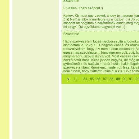
Sziasztok!
Fruzsina: Köszi szépen! :)
Kattey: Kb most úgy vagyok ahogy te.. tegnap ittam
:)))) Nem is állok a mérlegre az is biztos! :))) Jó v
mindent ott hagytam a barátnőmék amiatt meg maj
mindegy.. De egyébként nagyon jó volt! :)
Sziasztok!
Hát a szervezetem kicsit megbosszulta a fogyókúrá
alatt adtam le 12 kg-t. Ez nagyon klassz, és örülök
rosszul voltam, hogy azt nem tudom elmondani. A 
egész nap szédelegtem, hányingerem volt, volt, 
megmaradni. Szóval durva volt. Most vacsira csin
hozzá natúr husit. Kicsit jobban vagyok, de még m
gyümölcsön, és salátán + natúr husin, halon fogok é
szervezetemben. Remélem, minden ok lesz, kicsit 
nem tudom, hogy "láttam" volna el a kis 1 évesemet
1
...
84
85
86
87
88
89
90
91
9