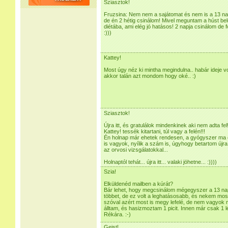
Sziasztok!
Fruzsina: Nem nem a sajátomat és nem is a 13 napo
de én 2 hétig csinálom! Mivel meguntam a húst b
diétába, ami elég jó hatásos! 2 napja csinálom de 
:)))
Kattey!
Most úgy néz ki mintha megindulna.. habár ideje vo
akkor talán azt mondom hogy oké.. :)
Sziasztok!
Újra itt, és gratulálok mindenkinek aki nem adta fel!
Kattey! tessék kitartani, túl vagy a felén!!!
Én holnap már ehetek rendesen, a gyógyszer ma es
is vagyok, nyílik a szám is, úgyhogy betartom újr
az orvosi vizsgálatokkal...
Holnaptól tehát... újra itt... valaki jöhetne... :))))
Szia!
Elküldenéd mailben a kúrát?
Bár lehet, hogy megcsinálom mégegyszer a 13 n
többet, de ez volt a leghatásosabb, és nekem most
szóval azért most is megy lefelé, de nem vagyok 
álltam, és hasizmoztam 1 picit. Innen már csak 1 l
Rékára. :-)
Geist!