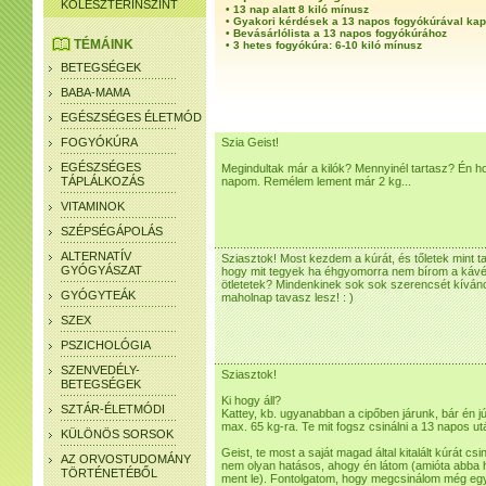
KOLESZTERINSZINT
•
13 nap alatt 8 kiló mínusz
•
Gyakori kérdések a 13 napos fogyókúrával ka
•
Bevásárlólista a 13 napos fogyókúrához
TÉMÁINK
•
3 hetes fogyókúra: 6-10 kiló mínusz
BETEGSÉGEK
BABA-MAMA
EGÉSZSÉGES ÉLETMÓD
FOGYÓKÚRA
Szia Geist!
EGÉSZSÉGES
Megindultak már a kilók? Mennyinél tartasz? Én ho
TÁPLÁLKOZÁS
napom. Remélem lement már 2 kg...
VITAMINOK
SZÉPSÉGÁPOLÁS
ALTERNATÍV
Sziasztok! Most kezdem a kúrát, és tőletek mint t
GYÓGYÁSZAT
hogy mit tegyek ha éhgyomorra nem bírom a kávét? 
ötletetek? Mindenkinek sok sok szerencsét kíváno
GYÓGYTEÁK
maholnap tavasz lesz! : )
SZEX
PSZICHOLÓGIA
SZENVEDÉLY-
Sziasztok!
BETEGSÉGEK
Ki hogy áll?
SZTÁR-ÉLETMÓDI
Kattey, kb. ugyanabban a cipőben járunk, bár én 
max. 65 kg-ra. Te mit fogsz csinálni a 13 napos u
KÜLÖNÖS SORSOK
Geist, te most a saját magad által kitalált kúrát cs
AZ ORVOSTUDOMÁNY
nem olyan hatásos, ahogy én látom (amióta abba
TÖRTÉNETÉBŐL
ment le). Fontolgatom, hogy megcsinálom még egy