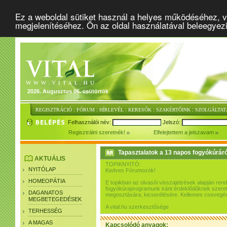
Ez a weboldal sütiket használ a helyes működéséhez, v
megjelenítéséhez. Ön az oldal használatával beleegyez
2026. Augusztus 06. csütörtök
:
:
:
:
:
REGISZTRÁCIÓ
FÓRUM
HÍRLEVÉL
KERESŐK
SZAKÉRTŐINK
SZOLGÁLTAT
Felhasználói név:
Jelszó:
Regisztrálni szeretnék!
Elfelejtettem a jelszavam
Tapasztalatok a 13 napos fogyókúráró
AKTUÁLIS
TOPIKNYITÓ:
NYITÓLAP
Kedves Fórumozók!
HOMEOPÁTIA
E topikban az olvasói visszajelzések alapján re
fogyókúraprogramunk iránt érdeklődőknek szeretn
DAGANATOS
megosztására, kicserélésére. Kellemes csevegés
MEGBETEGEDÉSEK
A vital.hu szerkesztősége
TERHESSÉG
A MAGAS
Kapcsolódó anyagok: