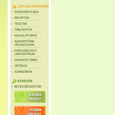
SZOLGÁLTATÁSAINK
EGÉSZSÉGPLÁZA
RECEPTEK
TESZTEK
TÁBLÁZATOK
KALKULÁTOROK
SZAKÉRTŐINK
VÁLASZOLNAK
EGÉSZSÉGÜGYI
LINKCENTRUM
HASZNOS CÍMEK
JÁTÉKOK
SZAVAZÁSOK
KERESŐK
BETEGSÉGSZÓTÁR