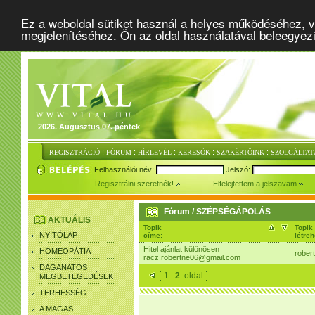
Ez a weboldal sütiket használ a helyes működéséhez, v
megjelenítéséhez. Ön az oldal használatával beleegyez
2026. Augusztus 07. péntek
:
:
:
:
:
REGISZTRÁCIÓ
FÓRUM
HÍRLEVÉL
KERESŐK
SZAKÉRTŐINK
SZOLGÁLTAT
Felhasználói név:
Jelszó:
Regisztrálni szeretnék!
Elfelejtettem a jelszavam
Fórum / SZÉPSÉGÁPOLÁS
AKTUÁLIS
Topik
Topik
NYITÓLAP
címe:
létreh
Hitel ajánlat különösen
HOMEOPÁTIA
rober
racz.robertne06@gmail.com
DAGANATOS
1
2
.oldal
MEGBETEGEDÉSEK
TERHESSÉG
A MAGAS