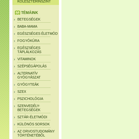
KOLESZTERINSZINT
TÉMÁINK
BETEGSÉGEK
BABA-MAMA
EGÉSZSÉGES ÉLETMÓD
FOGYÓKÚRA
EGÉSZSÉGES
TÁPLÁLKOZÁS
VITAMINOK
SZÉPSÉGÁPOLÁS
ALTERNATÍV
GYÓGYÁSZAT
GYÓGYTEÁK
SZEX
PSZICHOLÓGIA
SZENVEDÉLY-
BETEGSÉGEK
SZTÁR-ÉLETMÓDI
KÜLÖNÖS SORSOK
AZ ORVOSTUDOMÁNY
TÖRTÉNETÉBŐL