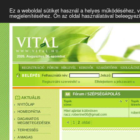
Ez a weboldal sütiket használ a helyes működéséhez, v
megjelenítéséhez. Ön az oldal használatával beleegyez
2026. Augusztus 08. szombat
:
:
:
:
:
REGISZTRÁCIÓ
FÓRUM
HÍRLEVÉL
KERESŐK
SZAKÉRTŐINK
SZOLGÁLTAT
Felhasználói név:
Jelszó:
Regisztrálni szeretnék!
Elfelejtettem a jelszavam
Fórum / SZÉPSÉGÁPOLÁS
AKTUÁLIS
Topik
Topik
NYITÓLAP
címe:
létreh
Hitel ajánlat különösen
HOMEOPÁTIA
rober
racz.robertne06@gmail.com
DAGANATOS
1
2
.oldal
MEGBETEGEDÉSEK
TERHESSÉG
A MAGAS