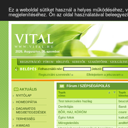
Ez a weboldal sütiket használ a helyes működéséhez, v
megjelenítéséhez. Ön az oldal használatával beleegyez
2026. Augusztus 08. szombat
:
:
:
:
:
REGISZTRÁCIÓ
FÓRUM
HÍRLEVÉL
KERESŐK
SZAKÉRTŐINK
SZOLGÁLTAT
Felhasználói név:
Jelszó:
Regisztrálni szeretnék!
Elfelejtettem a jelszavam
Fórum / SZÉPSÉGÁPOLÁS
AKTUÁLIS
Topik
Topik
NYITÓLAP
címe:
létreh
Test tekercseles hazilag
beucs
HOMEOPÁTIA
Derékfájás
Bandi
DAGANATOS
BŐR, HAJ, KÖRÖM
coure
MEGBETEGEDÉSEK
Égési foltok
katka
TERHESSÉG
Méregtelenítés
andife
A MAGAS