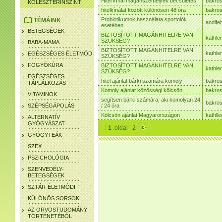
Hitel kínál magánszemélyek becsületes
bakro
KOLESZTERINSZINT
hitelkínálat között különösen 48 óra
bakro
Probiotikumok használata sportolók
TÉMÁINK
andife
esetében
BETEGSÉGEK
BIZTOSÍTOTT MAGÁNHITELRE VAN
kathle
SZÜKSÉG?
BABA-MAMA
BIZTOSÍTOTT MAGÁNHITELRE VAN
kathle
EGÉSZSÉGES ÉLETMÓD
SZÜKSÉG?
FOGYÓKÚRA
BIZTOSÍTOTT MAGÁNHITELRE VAN
kathle
SZÜKSÉG?
EGÉSZSÉGES
hitel ajánlat bárki számára komoly
bakro
TÁPLÁLKOZÁS
Komoly ajánlat közösségi kölcsön
bakro
VITAMINOK
segítsen bárki számára, aki komolyan 24
bakro
SZÉPSÉGÁPOLÁS
/ 24 óra
Kölcsön ajánlat Magyarországon
kathll
ALTERNATÍV
GYÓGYÁSZAT
1
.oldal
2
GYÓGYTEÁK
SZEX
PSZICHOLÓGIA
SZENVEDÉLY-
BETEGSÉGEK
SZTÁR-ÉLETMÓDI
KÜLÖNÖS SORSOK
AZ ORVOSTUDOMÁNY
TÖRTÉNETÉBŐL