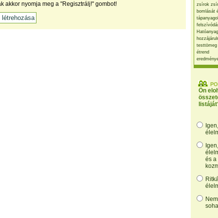
ak akkor nyomja meg a "Regisztrálj!" gombot!
zsírok zsí
bomlását 
tápanyago
felszívódá
Hatóanyag
hozzájárul
testtömeg
étrend
eredmény
PO
Ön elo
összet
listáját
Igen
élel
Igen
élel
és a
kozm
Ritk
élel
Nem,
soha