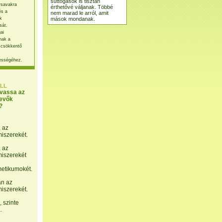
suttogások is tisztán
rsavakra
érthetővé váljanak. Többé
és a
nem marad le arról, amit
mások mondanak.
k
sát.
ai
nak a
 csökkentő
ességéhez.
LL
lvassa az
evők
?
, az
miszerekét.
, az
miszerekét
etikumokét.
án az
miszerekét.
 szinte
.