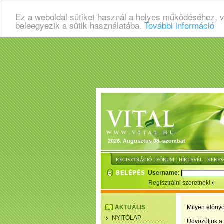
Ez a weboldal sütiket használ a helyes működéséhez, 
beleegyezik a sütik használatába.
További információ
2026. Augusztus 08. szombat
:
:
:
REGISZTRÁCIÓ
FÓRUM
HÍRLEVÉL
KERES
Username:
Regisztrálni szeretnék!
AKTUÁLIS
Milyen előnyö
NYITÓLAP
Üdvözöljük a 