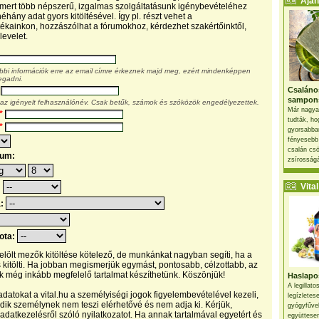
Ajánl
, mert több népszerű, izgalmas szolgáltatásunk igénybevételéhez
éhány adat gyors kitöltésével. Így pl. részt vehet a
kainkon, hozzászólhat a fórumokhoz, kérdezhet szakértőinktől,
levelet.
ábbi információk erre az email címre érkeznek majd meg, ezért mindenképpen
egadni.
Csaláno
sampon
 az igényelt felhasználónév. Csak betűk, számok és szóközök engedélyezettek.
Már nagya
*
tudták, ho
*
gyorsabban
fényesebb
csalán csö
tum:
zsírosságá
Vital 
:
a:
pota:
 jelölt mezők kitöltése kötelező, de munkánkat nagyban segíti, ha a
s kitölti. Ha jobban megismerjük egymást, pontosabb, célzottabb, az
 még inkább megfelelő tartalmat készíthetünk. Köszönjük!
Haslapos
A legillat
datokat a vital.hu a személyiségi jogok figyelembevételével kezeli,
legízletes
ik személynek nem teszi elérhetővé és nem adja ki. Kérjük,
gyógyfűve
 adatkezelésről szóló nyilatkozatot. Ha annak tartalmával egyetért és
együttesen