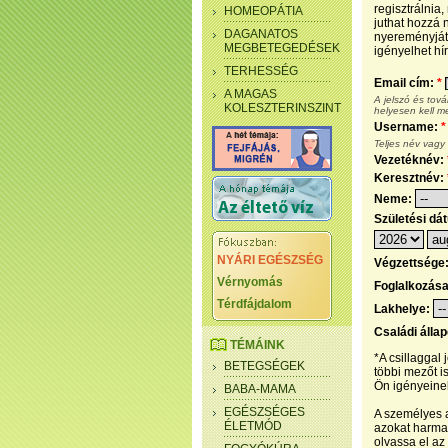
regisztrálnia
HOMEOPÁTIA
juthat hozzá n
DAGANATOS
nyereményjáté
MEGBETEGEDÉSEK
igényelhet hír
TERHESSÉG
Email cím:
*
A MAGAS
A jelszó és tov
KOLESZTERINSZINT
helyesen kell m
Username:
*
Teljes név vagy
Vezetéknév:
Keresztnév:
Neme:
Születési dá
NYÁRI EGÉSZSÉG
Végzettsége
Vérnyomás
Foglalkozás
Térdfájdalom
Lakhelye:
Családi álla
TÉMÁINK
*A csillaggal
BETEGSÉGEK
többi mezőt i
Ön igényeinek
BABA-MAMA
EGÉSZSÉGES
A személyes a
ÉLETMÓD
azokat harmad
olvassa el az