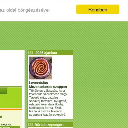
Rendben
 az oldal böngészésével
- 2026 ajánlata -
Levendulás
Mézestekercs szappan
Tökéletes választás, ha a
levendula szerelmese vagy.
Tápláló méz, gazdag
sheavaj-tartalom, nyugtató,
relaxáló levendula illóolaj,
különleges forma. Ezek
teszik a mézes tekercs
szappant igazán egyedivé.
ió
-Bőröd szépségére-
gészsége