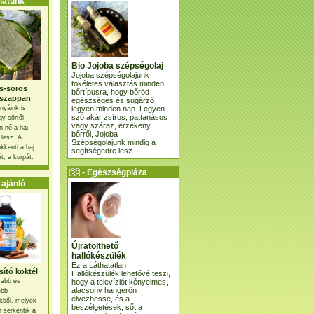
atunk
Bio Jojoba szépségolaj
Jojoba szépségolajunk
tökéletes választás minden
s-sörös
bőrtípusra, hogy bőröd
szappan
egészséges és sugárzó
legyen minden nap. Legyen
nyáink is
szó akár zsíros, pattanásos
gy sörtől
vagy száraz, érzékeny
 nő a haj,
bőrről, Jojoba
 lesz. A
Szépségolajunk mindig a
kkenti a haj
segítségedre lesz.
t, a korpát.
- Egészségpláza
ajánlatunk -
ajánló
Újratölthető
hallókészülék
Ez a Láthatatlan
ító koktél
Hallókészülék lehetővé teszi,
hogy a televíziót kényelmes,
osabb és
alacsony hangerőn
ebb
élvezhesse, és a
kből, melyek
beszélgetések, sőt a
 serkentik a