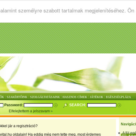
valamint személyre szabott tartalmak megjelenítéséhez. Ön
:
:
:
:
:
ŐK
SZAKÉRTŐINK
SZOLGÁLTATÁSAINK
HASZNOS CÍMEK
JÁTÉKOK
EGÉSZSÉGPLÁZA
Password:
SEARCH:
Elfelejtettem a jelszavam
Navigác
kkel jár a regisztráció?
A fül e
vital.hu oldalain! Ha eddig még nem tette meg, most érdemes