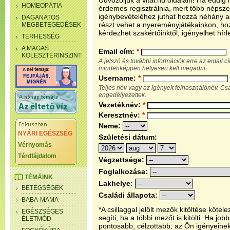
Üdvözöljük a vital.hu oldalain! Ha eddi
HOMEOPÁTIA
érdemes regisztrálnia, mert több népsze
igénybevételéhez juthat hozzá néhány ada
DAGANATOS
részt vehet a nyereményjátékainkon, ho
MEGBETEGEDÉSEK
kérdezhet szakértőinktől, igényelhet hírl
TERHESSÉG
A MAGAS
Email cím:
*
KOLESZTERINSZINT
A jelszó és további információk erre az email 
mindenképpen helyesen kell megadni.
Username:
*
Teljes név vagy az igényelt felhasználónév. C
engedélyezettek.
Vezetéknév:
*
Keresztnév:
*
Neme:
NYÁRI EGÉSZSÉG
Születési dátum:
Vérnyomás
Térdfájdalom
Végzettsége:
Foglalkozása:
TÉMÁINK
Lakhelye:
BETEGSÉGEK
Családi állapota:
BABA-MAMA
*A csillaggal jelölt mezők kitöltése köt
EGÉSZSÉGES
segíti, ha a többi mezőt is kitölti. Ha j
ÉLETMÓD
pontosabb, célzottabb, az Ön igényeine