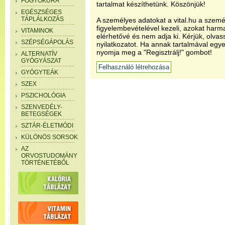
FOGYÓKÚRA
tartalmat készíthetünk. Köszönjük!
EGÉSZSÉGES
TÁPLÁLKOZÁS
A személyes adatokat a vital.hu a szemé
figyelembevételével kezeli, azokat har
VITAMINOK
elérhetővé és nem adja ki. Kérjük, olvas
SZÉPSÉGÁPOLÁS
nyilatkozatot. Ha annak tartalmával egye
nyomja meg a "Regisztrálj!" gombot!
ALTERNATÍV
GYÓGYÁSZAT
GYÓGYTEÁK
SZEX
PSZICHOLÓGIA
SZENVEDÉLY-
BETEGSÉGEK
SZTÁR-ÉLETMÓDI
KÜLÖNÖS SORSOK
AZ
ORVOSTUDOMÁNY
TÖRTÉNETÉBŐL