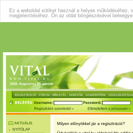
Ez a weboldal sütiket használ a helyes működéséhez, v
megjelenítéséhez. Ön az oldal böngészésével beleegye
2026. Augusztus 07. péntek
:
:
:
:
:
REGISZTRÁCIÓ
FÓRUM
HÍRLEVÉL
KERESŐK
SZAKÉRTŐINK
SZOLGÁLTATÁSA
Username:
Password:
Regisztrálni szeretnék!
Elfelejtettem a jelszavam
AKTUÁLIS
Milyen előnyökkel jár a regisztráció?
NYITÓLAP