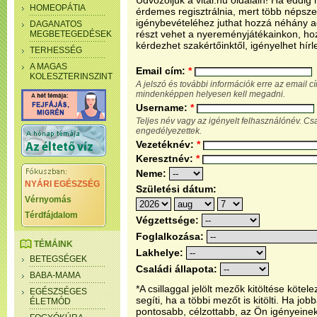
Üdvözöljük a vital.hu oldalain! Ha eddi
HOMEOPÁTIA
érdemes regisztrálnia, mert több népsze
igénybevételéhez juthat hozzá néhány ada
DAGANATOS
részt vehet a nyereményjátékainkon, ho
MEGBETEGEDÉSEK
kérdezhet szakértőinktől, igényelhet hírl
TERHESSÉG
A MAGAS
Email cím:
*
KOLESZTERINSZINT
A jelszó és további információk erre az email 
mindenképpen helyesen kell megadni.
Username:
*
Teljes név vagy az igényelt felhasználónév. C
engedélyezettek.
Vezetéknév:
*
Keresztnév:
*
Neme:
NYÁRI EGÉSZSÉG
Születési dátum:
Vérnyomás
Térdfájdalom
Végzettsége:
Foglalkozása:
TÉMÁINK
Lakhelye:
BETEGSÉGEK
Családi állapota:
BABA-MAMA
*A csillaggal jelölt mezők kitöltése köt
EGÉSZSÉGES
segíti, ha a többi mezőt is kitölti. Ha j
ÉLETMÓD
pontosabb, célzottabb, az Ön igényeine