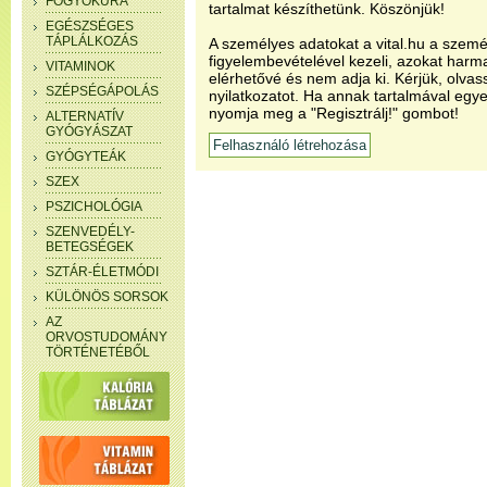
FOGYÓKÚRA
tartalmat készíthetünk. Köszönjük!
EGÉSZSÉGES
TÁPLÁLKOZÁS
A személyes adatokat a vital.hu a szemé
figyelembevételével kezeli, azokat har
VITAMINOK
elérhetővé és nem adja ki. Kérjük, olvas
SZÉPSÉGÁPOLÁS
nyilatkozatot. Ha annak tartalmával egye
nyomja meg a "Regisztrálj!" gombot!
ALTERNATÍV
GYÓGYÁSZAT
GYÓGYTEÁK
SZEX
PSZICHOLÓGIA
SZENVEDÉLY-
BETEGSÉGEK
SZTÁR-ÉLETMÓDI
KÜLÖNÖS SORSOK
AZ
ORVOSTUDOMÁNY
TÖRTÉNETÉBŐL