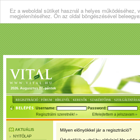
Ez a weboldal sütiket használ a helyes működéséhez, v
megjelenítéséhez. Ön az oldal böngészésével beleegye
2026. Augusztus 07. péntek
:
:
:
:
:
REGISZTRÁCIÓ
FÓRUM
HÍRLEVÉL
KERESŐK
SZAKÉRTŐINK
SZOLGÁLTATÁSA
Username:
Password:
Regisztrálni szeretnék!
Elfelejtettem a jelszavam
AKTUÁLIS
Milyen előnyökkel jár a regisztráció?
NYITÓLAP