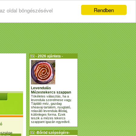
Rendben
 az oldal böngészésével
- 2026 ajánlata -
Levendulás
Mézestekercs szappan
Tökéletes választás, ha a
levendula szerelmese vagy.
Tápláló méz, gazdag
sheavaj-tartalom, nyugtató,
relaxáló levendula illóolaj,
különleges forma. Ezek
teszik a mézes tekercs
szappant igazán egyedivé.
ió
-Bőröd szépségére-
gészsége