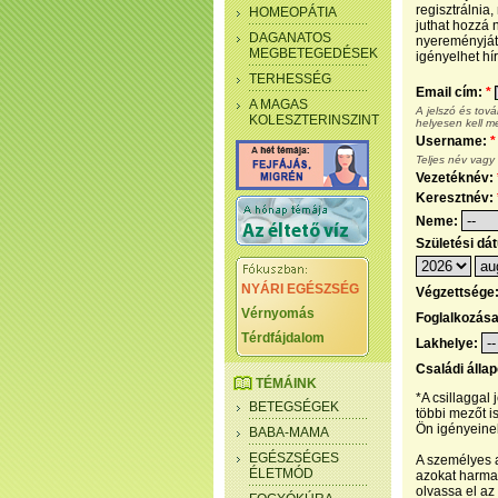
regisztrálnia
HOMEOPÁTIA
juthat hozzá n
DAGANATOS
nyereményjáté
MEGBETEGEDÉSEK
igényelhet hír
TERHESSÉG
Email cím:
*
A MAGAS
A jelszó és tov
KOLESZTERINSZINT
helyesen kell m
Username:
*
Teljes név vagy
Vezetéknév:
Keresztnév:
Neme:
Születési dá
NYÁRI EGÉSZSÉG
Végzettsége
Vérnyomás
Foglalkozás
Térdfájdalom
Lakhelye:
Családi álla
TÉMÁINK
*A csillaggal
BETEGSÉGEK
többi mezőt i
Ön igényeinek
BABA-MAMA
EGÉSZSÉGES
A személyes a
ÉLETMÓD
azokat harmad
olvassa el az