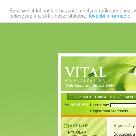
Ez a weboldal sütiket használ a helyes működéséhez, 
beleegyezik a sütik használatába.
További információ
2026. Augusztus 06. csütörtök
:
:
:
REGISZTRÁCIÓ
FÓRUM
HÍRLEVÉL
KERES
Username:
Regisztrálni szeretnék!
AKTUÁLIS
Milyen előnyö
NYITÓLAP
Üdvözöljük a 