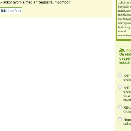
ak akkor nyomja meg a "Regisztrálj!" gombot!
zsírok zsí
bomlását 
tápanyago
felszívódá
Hatóanyag
hozzájárul
testtömeg
étrend
eredmény
PO
Ön elo
összet
listáját
Igen
élel
Igen
élel
és a
kozm
Ritk
élel
Nem,
soha