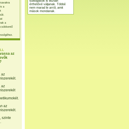
suttogások is tisztán
rsavakra
érthetővé váljanak. Többé
és a
nem marad le arról, amit
mások mondanak.
k
sát.
ai
nak a
 csökkentő
ességéhez.
LL
lvassa az
evők
?
, az
miszerekét.
, az
miszerekét
etikumokét.
án az
miszerekét.
 szinte
.