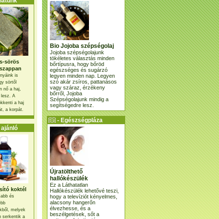
atunk
Bio Jojoba szépségolaj
Jojoba szépségolajunk
tökéletes választás minden
s-sörös
bőrtípusra, hogy bőröd
szappan
egészséges és sugárzó
legyen minden nap. Legyen
nyáink is
szó akár zsíros, pattanásos
gy sörtől
vagy száraz, érzékeny
 nő a haj,
bőrről, Jojoba
 lesz. A
Szépségolajunk mindig a
kkenti a haj
segítségedre lesz.
t, a korpát.
- Egészségpláza
ajánlatunk -
ajánló
Újratölthető
hallókészülék
Ez a Láthatatlan
ító koktél
Hallókészülék lehetővé teszi,
hogy a televíziót kényelmes,
osabb és
alacsony hangerőn
ebb
élvezhesse, és a
kből, melyek
beszélgetések, sőt a
 serkentik a