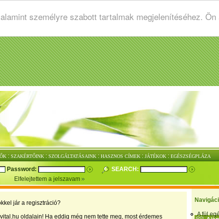
valamint személyre szabott tartalmak megjelenítéséhez. Ön
:
:
:
:
:
ŐK
SZAKÉRTŐINK
SZOLGÁLTATÁSAINK
HASZNOS CÍMEK
JÁTÉKOK
EGÉSZSÉGPLÁZA
Password:
SEARCH:
Elfelejtettem a jelszavam
Navigác
kkel jár a regisztráció?
A fül e
vital.hu oldalain! Ha eddig még nem tette meg, most érdemes