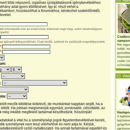
Ajánl
, mert több népszerű, izgalmas szolgáltatásunk igénybevételéhez
éhány adat gyors kitöltésével. Így pl. részt vehet a
kainkon, hozzászólhat a fórumokhoz, kérdezhet szakértőinktől,
levelet.
ábbi információk erre az email címre érkeznek majd meg, ezért mindenképpen
egadni.
Csaláno
sampon
 az igényelt felhasználónév. Csak betűk, számok és szóközök engedélyezettek.
Már nagya
*
tudták, ho
*
gyorsabban
fényesebb
csalán csö
tum:
zsírosságá
Vital 
:
a:
pota:
 jelölt mezők kitöltése kötelező, de munkánkat nagyban segíti, ha a
s kitölti. Ha jobban megismerjük egymást, pontosabb, célzottabb, az
 még inkább megfelelő tartalmat készíthetünk. Köszönjük!
Haslapos
A legillat
datokat a vital.hu a személyiségi jogok figyelembevételével kezeli,
legízletes
ik személynek nem teszi elérhetővé és nem adja ki. Kérjük,
gyógyfűve
 adatkezelésről szóló nyilatkozatot. Ha annak tartalmával egyetért és
együttesen