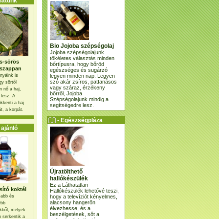
atunk
Bio Jojoba szépségolaj
Jojoba szépségolajunk
tökéletes választás minden
s-sörös
bőrtípusra, hogy bőröd
szappan
egészséges és sugárzó
legyen minden nap. Legyen
nyáink is
szó akár zsíros, pattanásos
gy sörtől
vagy száraz, érzékeny
 nő a haj,
bőrről, Jojoba
 lesz. A
Szépségolajunk mindig a
kkenti a haj
segítségedre lesz.
t, a korpát.
- Egészségpláza
ajánlatunk -
ajánló
Újratölthető
hallókészülék
Ez a Láthatatlan
ító koktél
Hallókészülék lehetővé teszi,
hogy a televíziót kényelmes,
osabb és
alacsony hangerőn
ebb
élvezhesse, és a
kből, melyek
beszélgetések, sőt a
 serkentik a