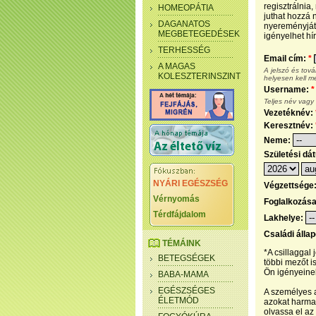
regisztrálnia
HOMEOPÁTIA
juthat hozzá n
DAGANATOS
nyereményjáté
MEGBETEGEDÉSEK
igényelhet hír
TERHESSÉG
Email cím:
*
A MAGAS
A jelszó és tov
KOLESZTERINSZINT
helyesen kell m
Username:
*
Teljes név vagy
Vezetéknév:
Keresztnév:
Neme:
Születési dá
NYÁRI EGÉSZSÉG
Végzettsége
Vérnyomás
Foglalkozás
Térdfájdalom
Lakhelye:
Családi álla
TÉMÁINK
*A csillaggal
BETEGSÉGEK
többi mezőt i
Ön igényeinek
BABA-MAMA
EGÉSZSÉGES
A személyes a
ÉLETMÓD
azokat harmad
olvassa el az