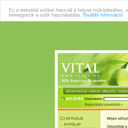
Ez a weboldal sütiket használ a helyes működéséhez, 
beleegyezik a sütik használatába.
További információ
2026. Augusztus 08. szombat
:
:
:
REGISZTRÁCIÓ
FÓRUM
HÍRLEVÉL
KERES
Username:
Regisztrálni szeretnék!
AKTUÁLIS
Milyen előnyö
NYITÓLAP
Üdvözöljük a 