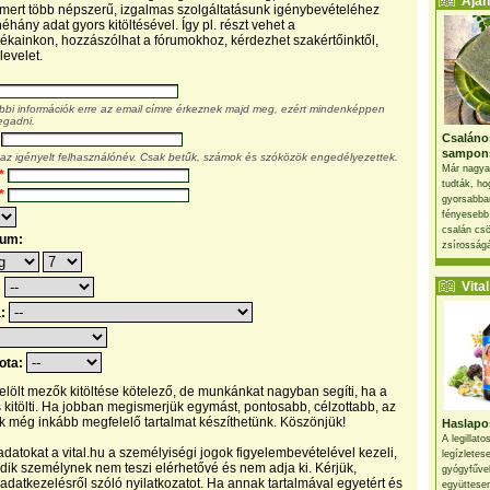
Ajánl
, mert több népszerű, izgalmas szolgáltatásunk igénybevételéhez
éhány adat gyors kitöltésével. Így pl. részt vehet a
kainkon, hozzászólhat a fórumokhoz, kérdezhet szakértőinktől,
levelet.
ábbi információk erre az email címre érkeznek majd meg, ezért mindenképpen
egadni.
Csaláno
sampon
 az igényelt felhasználónév. Csak betűk, számok és szóközök engedélyezettek.
Már nagya
*
tudták, ho
*
gyorsabban
fényesebb
csalán csö
tum:
zsírosságá
Vital 
:
a:
pota:
 jelölt mezők kitöltése kötelező, de munkánkat nagyban segíti, ha a
s kitölti. Ha jobban megismerjük egymást, pontosabb, célzottabb, az
 még inkább megfelelő tartalmat készíthetünk. Köszönjük!
Haslapos
A legillat
datokat a vital.hu a személyiségi jogok figyelembevételével kezeli,
legízletes
ik személynek nem teszi elérhetővé és nem adja ki. Kérjük,
gyógyfűve
 adatkezelésről szóló nyilatkozatot. Ha annak tartalmával egyetért és
együttesen