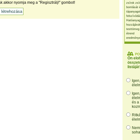
ak akkor nyomja meg a "Regisztrálj!" gombot!
zsírok zsí
bomlását 
tápanyago
felszívódá
Hatóanyag
hozzájárul
testtömeg
étrend
eredmény
PO
Ön elo
összet
listáját
Igen
élel
Igen
élel
és a
kozm
Ritk
élel
Nem,
soha