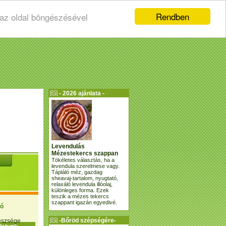
Rendben
 az oldal böngészésével
- 2026 ajánlata -
Levendulás
Mézestekercs szappan
Tökéletes választás, ha a
levendula szerelmese vagy.
Tápláló méz, gazdag
sheavaj-tartalom, nyugtató,
relaxáló levendula illóolaj,
különleges forma. Ezek
teszik a mézes tekercs
szappant igazán egyedivé.
ió
-Bőröd szépségére-
gészsége