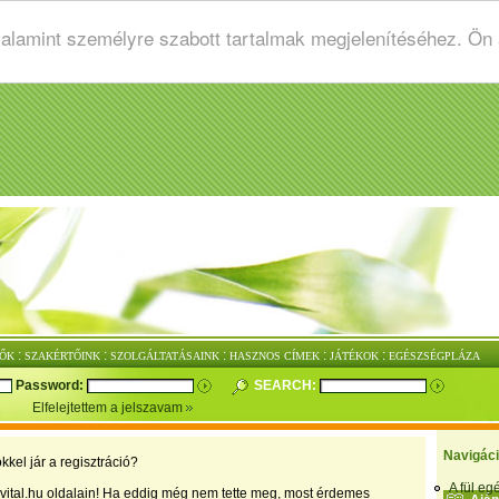
valamint személyre szabott tartalmak megjelenítéséhez. Ön
:
:
:
:
:
ŐK
SZAKÉRTŐINK
SZOLGÁLTATÁSAINK
HASZNOS CÍMEK
JÁTÉKOK
EGÉSZSÉGPLÁZA
Password:
SEARCH:
Elfelejtettem a jelszavam
Navigác
kkel jár a regisztráció?
A fül e
vital.hu oldalain! Ha eddig még nem tette meg, most érdemes