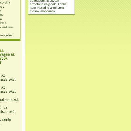
suttogások is tisztán
rsavakra
érthetővé váljanak. Többé
és a
nem marad le arról, amit
mások mondanak.
k
sát.
ai
nak a
 csökkentő
ességéhez.
LL
lvassa az
evők
?
, az
miszerekét.
, az
miszerekét
etikumokét.
án az
miszerekét.
 szinte
.