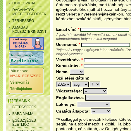
Üdvözöljük a vital.hu oldalain! Ha eddi
HOMEOPÁTIA
érdemes regisztrálnia, mert több népsze
igénybevételéhez juthat hozzá néhány ada
DAGANATOS
részt vehet a nyereményjátékainkon, ho
MEGBETEGEDÉSEK
kérdezhet szakértőinktől, igényelhet hírl
TERHESSÉG
A MAGAS
Email cím:
*
KOLESZTERINSZINT
A jelszó és további információk erre az email 
mindenképpen helyesen kell megadni.
Username:
*
Teljes név vagy az igényelt felhasználónév. C
engedélyezettek.
Vezetéknév:
*
Keresztnév:
*
Neme:
NYÁRI EGÉSZSÉG
Születési dátum:
Vérnyomás
Térdfájdalom
Végzettsége:
Foglalkozása:
TÉMÁINK
Lakhelye:
BETEGSÉGEK
Családi állapota:
BABA-MAMA
*A csillaggal jelölt mezők kitöltése köt
EGÉSZSÉGES
segíti, ha a többi mezőt is kitölti. Ha j
ÉLETMÓD
pontosabb, célzottabb, az Ön igényeine