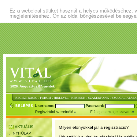
Ez a weboldal sütiket használ a helyes működéséhez, v
megjelenítéséhez. Ön az oldal böngészésével beleegye
2026. Augusztus 07. péntek
:
:
:
:
:
REGISZTRÁCIÓ
FÓRUM
HÍRLEVÉL
KERESŐK
SZAKÉRTŐINK
SZOLGÁLTATÁSA
Username:
Password:
Regisztrálni szeretnék!
Elfelejtettem a jelszavam
AKTUÁLIS
Milyen előnyökkel jár a regisztráció?
NYITÓLAP