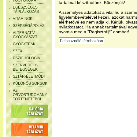
FOGYÓKÚRA
tartalmat készíthetünk. Köszönjük!
EGÉSZSÉGES
TÁPLÁLKOZÁS
A személyes adatokat a vital.hu a szemé
figyelembevételével kezeli, azokat har
VITAMINOK
elérhetővé és nem adja ki. Kérjük, olvas
SZÉPSÉGÁPOLÁS
nyilatkozatot. Ha annak tartalmával egye
nyomja meg a "Regisztrálj!" gombot!
ALTERNATÍV
GYÓGYÁSZAT
GYÓGYTEÁK
SZEX
PSZICHOLÓGIA
SZENVEDÉLY-
BETEGSÉGEK
SZTÁR-ÉLETMÓDI
KÜLÖNÖS SORSOK
AZ
ORVOSTUDOMÁNY
TÖRTÉNETÉBŐL