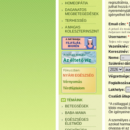
regisztrálnia
HOMEOPÁTIA
juthat hozzá n
DAGANATOS
nyereményjáté
MEGBETEGEDÉSEK
igényelhet hír
TERHESSÉG
Email cím:
*
A MAGAS
A jelszó és tov
KOLESZTERINSZINT
helyesen kell m
Username:
*
Teljes név vagy
Vezetéknév:
Keresztnév:
Neme:
Születési dá
NYÁRI EGÉSZSÉG
Végzettsége
Vérnyomás
Foglalkozás
Térdfájdalom
Lakhelye:
Családi álla
TÉMÁINK
*A csillaggal
BETEGSÉGEK
többi mezőt i
Ön igényeinek
BABA-MAMA
EGÉSZSÉGES
A személyes a
ÉLETMÓD
azokat harmad
olvassa el az