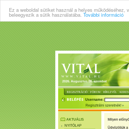
Ez a weboldal sütiket használ a helyes működéséhez, 
beleegyezik a sütik használatába.
További információ
2026. Augusztus 08. szombat
:
:
:
REGISZTRÁCIÓ
FÓRUM
HÍRLEVÉL
KERES
Username:
Regisztrálni szeretnék!
AKTUÁLIS
Milyen előnyö
NYITÓLAP
Üdvözöljük a 