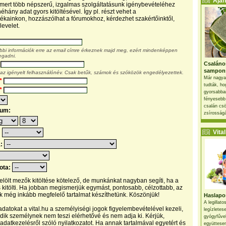
Ajánl
, mert több népszerű, izgalmas szolgáltatásunk igénybevételéhez
éhány adat gyors kitöltésével. Így pl. részt vehet a
kainkon, hozzászólhat a fórumokhoz, kérdezhet szakértőinktől,
levelet.
ábbi információk erre az email címre érkeznek majd meg, ezért mindenképpen
egadni.
Csaláno
sampon
 az igényelt felhasználónév. Csak betűk, számok és szóközök engedélyezettek.
Már nagya
*
tudták, ho
*
gyorsabban
fényesebb
csalán csö
tum:
zsírosságá
Vital 
:
a:
pota:
 jelölt mezők kitöltése kötelező, de munkánkat nagyban segíti, ha a
s kitölti. Ha jobban megismerjük egymást, pontosabb, célzottabb, az
 még inkább megfelelő tartalmat készíthetünk. Köszönjük!
Haslapos
A legillat
datokat a vital.hu a személyiségi jogok figyelembevételével kezeli,
legízletes
ik személynek nem teszi elérhetővé és nem adja ki. Kérjük,
gyógyfűve
 adatkezelésről szóló nyilatkozatot. Ha annak tartalmával egyetért és
együttesen