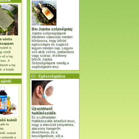
atunk
Bio Jojoba szépségolaj
Jojoba szépségolajunk
tökéletes választás minden
s-sörös
bőrtípusra, hogy bőröd
szappan
egészséges és sugárzó
legyen minden nap. Legyen
nyáink is
szó akár zsíros, pattanásos
gy sörtől
vagy száraz, érzékeny
 nő a haj,
bőrről, Jojoba
 lesz. A
Szépségolajunk mindig a
kkenti a haj
segítségedre lesz.
t, a korpát.
- Egészségpláza
ajánlatunk -
ajánló
Újratölthető
hallókészülék
Ez a Láthatatlan
ító koktél
Hallókészülék lehetővé teszi,
hogy a televíziót kényelmes,
osabb és
alacsony hangerőn
ebb
élvezhesse, és a
kből, melyek
beszélgetések, sőt a
 serkentik a