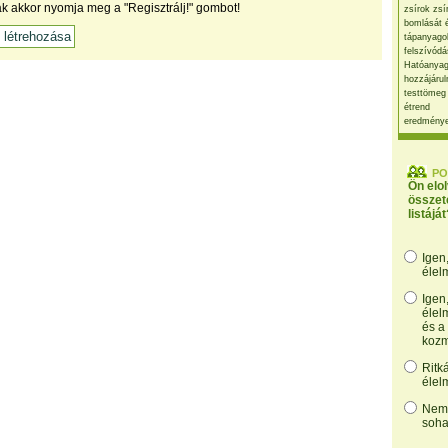
ak akkor nyomja meg a "Regisztrálj!" gombot!
zsírok zsí
bomlását 
tápanyago
felszívódá
Hatóanyag
hozzájárul
testtömeg
étrend
eredmény
PO
Ön elo
összet
listáját
Igen
élel
Igen
élel
és a
kozm
Ritk
élel
Nem,
soha