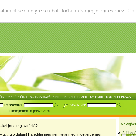
valamint személyre szabott tartalmak megjelenítéséhez. Ön
:
:
:
:
:
ŐK
SZAKÉRTŐINK
SZOLGÁLTATÁSAINK
HASZNOS CÍMEK
JÁTÉKOK
EGÉSZSÉGPLÁZA
Password:
SEARCH:
Elfelejtettem a jelszavam
Navigác
kkel jár a regisztráció?
A fül e
vital.hu oldalain! Ha eddig még nem tette meg, most érdemes