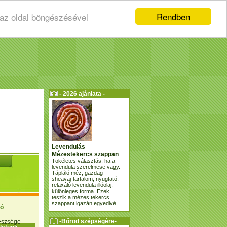
Rendben
 az oldal böngészésével
- 2026 ajánlata -
Levendulás
Mézestekercs szappan
Tökéletes választás, ha a
levendula szerelmese vagy.
Tápláló méz, gazdag
sheavaj-tartalom, nyugtató,
relaxáló levendula illóolaj,
különleges forma. Ezek
teszik a mézes tekercs
szappant igazán egyedivé.
ió
-Bőröd szépségére-
gészsége