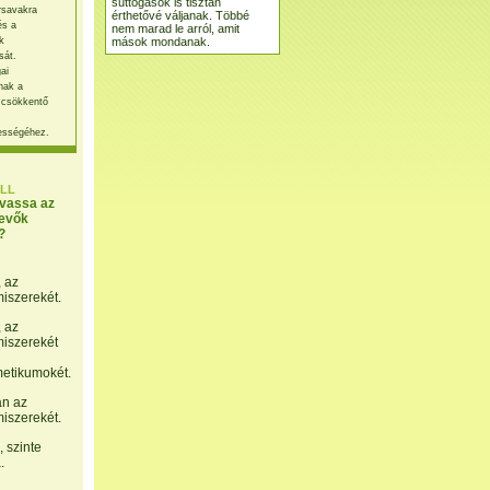
suttogások is tisztán
rsavakra
érthetővé váljanak. Többé
és a
nem marad le arról, amit
mások mondanak.
k
sát.
ai
nak a
 csökkentő
ességéhez.
LL
lvassa az
evők
?
, az
miszerekét.
, az
miszerekét
etikumokét.
án az
miszerekét.
 szinte
.