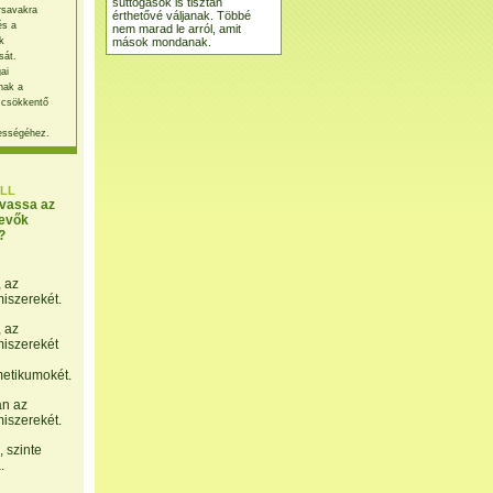
suttogások is tisztán
rsavakra
érthetővé váljanak. Többé
és a
nem marad le arról, amit
mások mondanak.
k
sát.
ai
nak a
 csökkentő
ességéhez.
LL
lvassa az
evők
?
, az
miszerekét.
, az
miszerekét
etikumokét.
án az
miszerekét.
 szinte
.