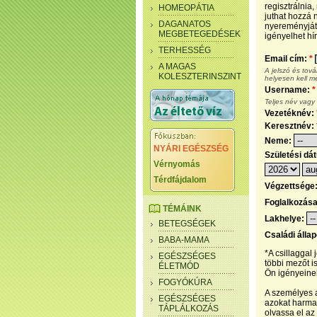
regisztrálnia
HOMEOPÁTIA
juthat hozzá n
DAGANATOS
nyereményjáté
MEGBETEGEDÉSEK
igényelhet hír
TERHESSÉG
Email cím:
*
A MAGAS
A jelszó és tov
KOLESZTERINSZINT
helyesen kell m
Username:
*
Teljes név vagy
Vezetéknév:
Keresztnév:
Neme:
NYÁRI EGÉSZSÉG
Születési dá
Vérnyomás
Térdfájdalom
Végzettsége
Foglalkozás
TÉMÁINK
Lakhelye:
BETEGSÉGEK
Családi álla
BABA-MAMA
*A csillaggal
EGÉSZSÉGES
többi mezőt i
ÉLETMÓD
Ön igényeinek
FOGYÓKÚRA
A személyes a
EGÉSZSÉGES
azokat harmad
TÁPLÁLKOZÁS
olvassa el az