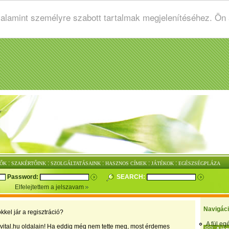
valamint személyre szabott tartalmak megjelenítéséhez. Ön
:
:
:
:
:
ŐK
SZAKÉRTŐINK
SZOLGÁLTATÁSAINK
HASZNOS CÍMEK
JÁTÉKOK
EGÉSZSÉGPLÁZA
Password:
SEARCH:
Elfelejtettem a jelszavam
Navigác
kkel jár a regisztráció?
A fül e
vital.hu oldalain! Ha eddig még nem tette meg, most érdemes