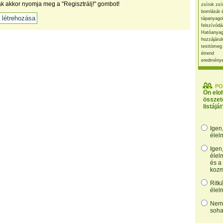
ak akkor nyomja meg a "Regisztrálj!" gombot!
zsírok zsí
bomlását 
tápanyago
felszívódá
Hatóanyag
hozzájárul
testtömeg
étrend
eredmény
PO
Ön elo
összet
listáját
Igen
élel
Igen
élel
és a
kozm
Ritk
élel
Nem,
soha