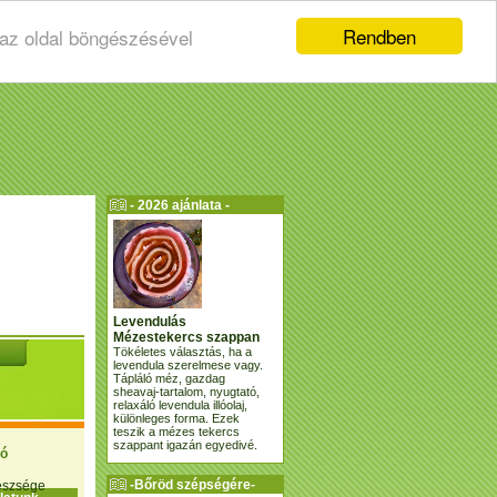
Rendben
 az oldal böngészésével
- 2026 ajánlata -
Levendulás
Mézestekercs szappan
Tökéletes választás, ha a
levendula szerelmese vagy.
Tápláló méz, gazdag
sheavaj-tartalom, nyugtató,
relaxáló levendula illóolaj,
különleges forma. Ezek
teszik a mézes tekercs
szappant igazán egyedivé.
ió
-Bőröd szépségére-
gészsége