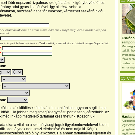
Ajánl
, mert több népszerű, izgalmas szolgáltatásunk igénybevételéhez
éhány adat gyors kitöltésével. Így pl. részt vehet a
kainkon, hozzászólhat a fórumokhoz, kérdezhet szakértőinktől,
levelet.
ábbi információk erre az email címre érkeznek majd meg, ezért mindenképpen
egadni.
Csaláno
sampon
 az igényelt felhasználónév. Csak betűk, számok és szóközök engedélyezettek.
Már nagya
*
tudták, ho
*
gyorsabban
fényesebb
csalán csö
tum:
zsírosságá
Vital 
:
a:
pota:
 jelölt mezők kitöltése kötelező, de munkánkat nagyban segíti, ha a
s kitölti. Ha jobban megismerjük egymást, pontosabb, célzottabb, az
 még inkább megfelelő tartalmat készíthetünk. Köszönjük!
Haslapos
A legillat
datokat a vital.hu a személyiségi jogok figyelembevételével kezeli,
legízletes
ik személynek nem teszi elérhetővé és nem adja ki. Kérjük,
gyógyfűve
 adatkezelésről szóló nyilatkozatot. Ha annak tartalmával egyetért és
együttesen