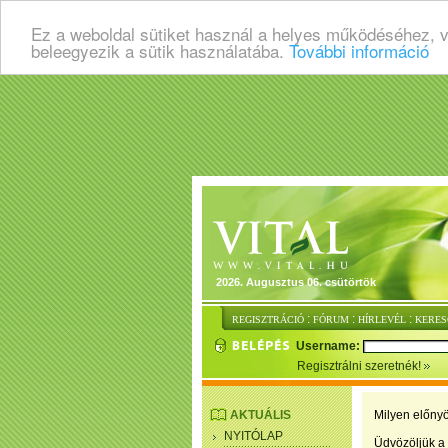
Ez a weboldal sütiket használ a helyes működéséhez, 
beleegyezik a sütik használatába.
További információ
2026. Augusztus 06. csütörtök
:
:
:
REGISZTRÁCIÓ
FÓRUM
HÍRLEVÉL
KERES
Username:
Regisztrálni szeretnék!
AKTUÁLIS
Milyen előnyö
NYITÓLAP
Üdvözöljük a 