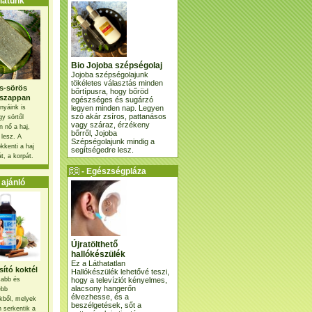
atunk
Bio Jojoba szépségolaj
Jojoba szépségolajunk
tökéletes választás minden
s-sörös
bőrtípusra, hogy bőröd
szappan
egészséges és sugárzó
legyen minden nap. Legyen
nyáink is
szó akár zsíros, pattanásos
gy sörtől
vagy száraz, érzékeny
 nő a haj,
bőrről, Jojoba
 lesz. A
Szépségolajunk mindig a
kkenti a haj
segítségedre lesz.
t, a korpát.
- Egészségpláza
ajánlatunk -
ajánló
Újratölthető
hallókészülék
Ez a Láthatatlan
ító koktél
Hallókészülék lehetővé teszi,
hogy a televíziót kényelmes,
osabb és
alacsony hangerőn
ebb
élvezhesse, és a
kből, melyek
beszélgetések, sőt a
 serkentik a