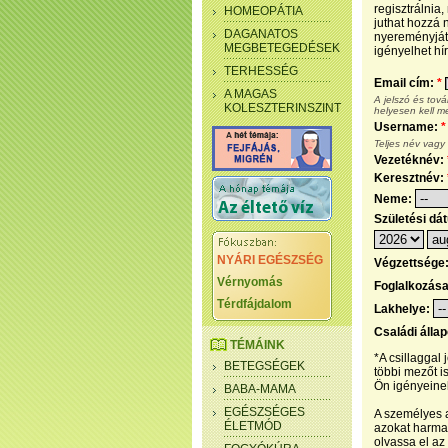
regisztrálnia
HOMEOPÁTIA
juthat hozzá n
DAGANATOS
nyereményjáté
MEGBETEGEDÉSEK
igényelhet hír
TERHESSÉG
Email cím:
*
A MAGAS
A jelszó és tov
KOLESZTERINSZINT
helyesen kell m
Username:
*
Teljes név vagy
Vezetéknév:
Keresztnév:
Neme:
Születési dá
NYÁRI EGÉSZSÉG
Végzettsége
Vérnyomás
Foglalkozás
Térdfájdalom
Lakhelye:
Családi álla
TÉMÁINK
*A csillaggal
BETEGSÉGEK
többi mezőt i
Ön igényeinek
BABA-MAMA
EGÉSZSÉGES
A személyes a
ÉLETMÓD
azokat harmad
olvassa el az