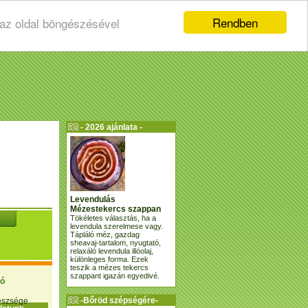
Rendben
 az oldal böngészésével
- 2026 ajánlata -
Levendulás
Mézestekercs szappan
Tökéletes választás, ha a
levendula szerelmese vagy.
Tápláló méz, gazdag
sheavaj-tartalom, nyugtató,
relaxáló levendula illóolaj,
különleges forma. Ezek
teszik a mézes tekercs
szappant igazán egyedivé.
ió
-Bőröd szépségére-
gészsége