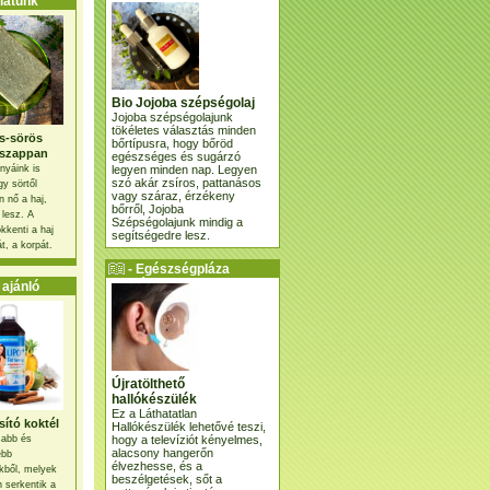
atunk
Bio Jojoba szépségolaj
Jojoba szépségolajunk
tökéletes választás minden
s-sörös
bőrtípusra, hogy bőröd
szappan
egészséges és sugárzó
legyen minden nap. Legyen
nyáink is
szó akár zsíros, pattanásos
gy sörtől
vagy száraz, érzékeny
 nő a haj,
bőrről, Jojoba
 lesz. A
Szépségolajunk mindig a
kkenti a haj
segítségedre lesz.
t, a korpát.
- Egészségpláza
ajánlatunk -
ajánló
Újratölthető
hallókészülék
Ez a Láthatatlan
ító koktél
Hallókészülék lehetővé teszi,
hogy a televíziót kényelmes,
osabb és
alacsony hangerőn
ebb
élvezhesse, és a
kből, melyek
beszélgetések, sőt a
 serkentik a