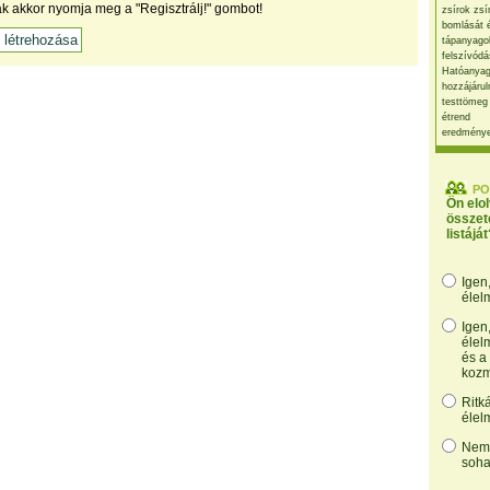
ak akkor nyomja meg a "Regisztrálj!" gombot!
zsírok zsí
bomlását 
tápanyago
felszívódá
Hatóanyag
hozzájárul
testtömeg
étrend
eredmény
PO
Ön elo
összet
listáját
Igen
élel
Igen
élel
és a
kozm
Ritk
élel
Nem,
soha