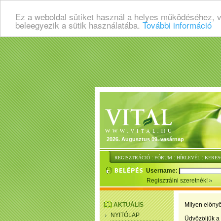
Ez a weboldal sütiket használ a helyes működéséhez, 
beleegyezik a sütik használatába.
További információ
2026. Augusztus 09. vasárnap
:
:
:
REGISZTRÁCIÓ
FÓRUM
HÍRLEVÉL
KERES
Username:
Regisztrálni szeretnék!
AKTUÁLIS
Milyen előnyö
NYITÓLAP
Üdvözöljük a 