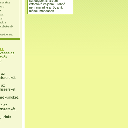
suttogások is tisztán
rsavakra
érthetővé váljanak. Többé
és a
nem marad le arról, amit
mások mondanak.
k
sát.
ai
nak a
 csökkentő
ességéhez.
LL
lvassa az
evők
?
, az
miszerekét.
, az
miszerekét
etikumokét.
án az
miszerekét.
 szinte
.