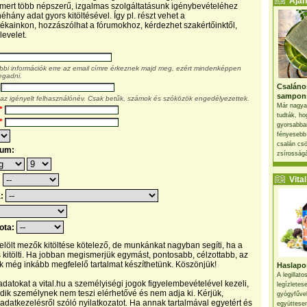
Ajánl
, mert több népszerű, izgalmas szolgáltatásunk igénybevételéhez
éhány adat gyors kitöltésével. Így pl. részt vehet a
kainkon, hozzászólhat a fórumokhoz, kérdezhet szakértőinktől,
levelet.
ábbi információk erre az email címre érkeznek majd meg, ezért mindenképpen
egadni.
Csaláno
sampon
 az igényelt felhasználónév. Csak betűk, számok és szóközök engedélyezettek.
Már nagya
*
tudták, ho
*
gyorsabban
fényesebb
csalán csö
tum:
zsírosságá
Vital 
:
a:
pota:
 jelölt mezők kitöltése kötelező, de munkánkat nagyban segíti, ha a
s kitölti. Ha jobban megismerjük egymást, pontosabb, célzottabb, az
 még inkább megfelelő tartalmat készíthetünk. Köszönjük!
Haslapos
A legillat
datokat a vital.hu a személyiségi jogok figyelembevételével kezeli,
legízletes
ik személynek nem teszi elérhetővé és nem adja ki. Kérjük,
gyógyfűve
 adatkezelésről szóló nyilatkozatot. Ha annak tartalmával egyetért és
együttesen