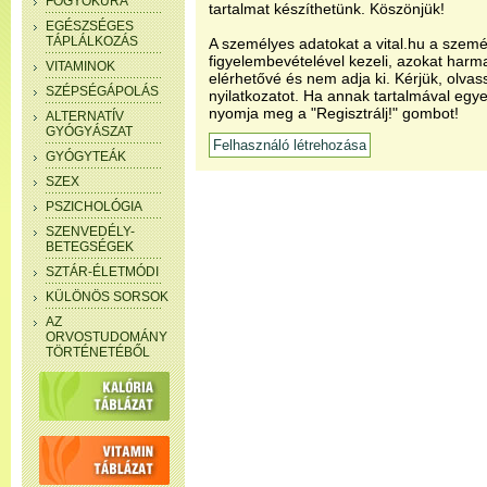
FOGYÓKÚRA
tartalmat készíthetünk. Köszönjük!
EGÉSZSÉGES
TÁPLÁLKOZÁS
A személyes adatokat a vital.hu a szemé
figyelembevételével kezeli, azokat har
VITAMINOK
elérhetővé és nem adja ki. Kérjük, olvas
SZÉPSÉGÁPOLÁS
nyilatkozatot. Ha annak tartalmával egye
nyomja meg a "Regisztrálj!" gombot!
ALTERNATÍV
GYÓGYÁSZAT
GYÓGYTEÁK
SZEX
PSZICHOLÓGIA
SZENVEDÉLY-
BETEGSÉGEK
SZTÁR-ÉLETMÓDI
KÜLÖNÖS SORSOK
AZ
ORVOSTUDOMÁNY
TÖRTÉNETÉBŐL