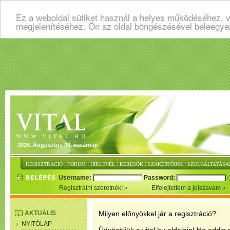
Ez a weboldal sütiket használ a helyes működéséhez, v
megjelenítéséhez. Ön az oldal böngészésével beleegye
2026. Augusztus 09. vasárnap
:
:
:
:
:
REGISZTRÁCIÓ
FÓRUM
HÍRLEVÉL
KERESŐK
SZAKÉRTŐINK
SZOLGÁLTATÁSA
Username:
Password:
Regisztrálni szeretnék!
Elfelejtettem a jelszavam
AKTUÁLIS
Milyen előnyökkel jár a regisztráció?
NYITÓLAP