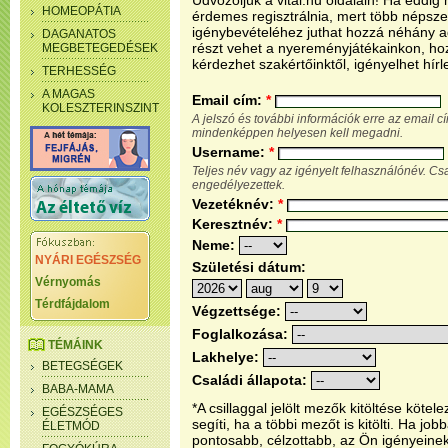
Üdvözöljük a vital.hu oldalain! Ha eddi
HOMEOPÁTIA
érdemes regisztrálnia, mert több népsze
igénybevételéhez juthat hozzá néhány ada
DAGANATOS
részt vehet a nyereményjátékainkon, ho
MEGBETEGEDÉSEK
kérdezhet szakértőinktől, igényelhet hírl
TERHESSÉG
A MAGAS
Email cím:
*
KOLESZTERINSZINT
A jelszó és további információk erre az email 
mindenképpen helyesen kell megadni.
Username:
*
Teljes név vagy az igényelt felhasználónév. C
engedélyezettek.
Vezetéknév:
*
Keresztnév:
*
Neme:
NYÁRI EGÉSZSÉG
Születési dátum:
Vérnyomás
Térdfájdalom
Végzettsége:
Foglalkozása:
TÉMÁINK
Lakhelye:
BETEGSÉGEK
Családi állapota:
BABA-MAMA
*A csillaggal jelölt mezők kitöltése köt
EGÉSZSÉGES
segíti, ha a többi mezőt is kitölti. Ha j
ÉLETMÓD
pontosabb, célzottabb, az Ön igényeine