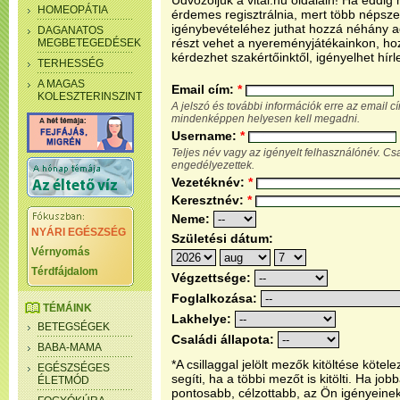
Üdvözöljük a vital.hu oldalain! Ha eddi
HOMEOPÁTIA
érdemes regisztrálnia, mert több népsze
igénybevételéhez juthat hozzá néhány ada
DAGANATOS
részt vehet a nyereményjátékainkon, ho
MEGBETEGEDÉSEK
kérdezhet szakértőinktől, igényelhet hírl
TERHESSÉG
A MAGAS
Email cím:
*
KOLESZTERINSZINT
A jelszó és további információk erre az email 
mindenképpen helyesen kell megadni.
Username:
*
Teljes név vagy az igényelt felhasználónév. C
engedélyezettek.
Vezetéknév:
*
Keresztnév:
*
Neme:
NYÁRI EGÉSZSÉG
Születési dátum:
Vérnyomás
Térdfájdalom
Végzettsége:
Foglalkozása:
TÉMÁINK
Lakhelye:
BETEGSÉGEK
Családi állapota:
BABA-MAMA
*A csillaggal jelölt mezők kitöltése köt
EGÉSZSÉGES
segíti, ha a többi mezőt is kitölti. Ha j
ÉLETMÓD
pontosabb, célzottabb, az Ön igényeine