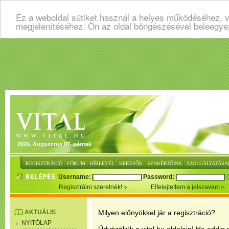
Ez a weboldal sütiket használ a helyes működéséhez, v
megjelenítéséhez. Ön az oldal böngészésével beleegye
2026. Augusztus 07. péntek
:
:
:
:
:
REGISZTRÁCIÓ
FÓRUM
HÍRLEVÉL
KERESŐK
SZAKÉRTŐINK
SZOLGÁLTATÁSA
Username:
Password:
Regisztrálni szeretnék!
Elfelejtettem a jelszavam
AKTUÁLIS
Milyen előnyökkel jár a regisztráció?
NYITÓLAP