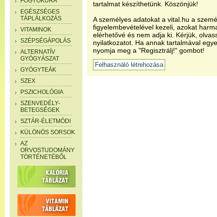
FOGYÓKÚRA
tartalmat készíthetünk. Köszönjük!
EGÉSZSÉGES
TÁPLÁLKOZÁS
A személyes adatokat a vital.hu a szemé
figyelembevételével kezeli, azokat har
VITAMINOK
elérhetővé és nem adja ki. Kérjük, olvas
SZÉPSÉGÁPOLÁS
nyilatkozatot. Ha annak tartalmával egye
nyomja meg a "Regisztrálj!" gombot!
ALTERNATÍV
GYÓGYÁSZAT
GYÓGYTEÁK
SZEX
PSZICHOLÓGIA
SZENVEDÉLY-
BETEGSÉGEK
SZTÁR-ÉLETMÓDI
KÜLÖNÖS SORSOK
AZ
ORVOSTUDOMÁNY
TÖRTÉNETÉBŐL