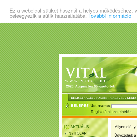
Ez a weboldal sütiket használ a helyes működéséhez, 
beleegyezik a sütik használatába.
További információ
2026. Augusztus 06. csütörtök
:
:
:
REGISZTRÁCIÓ
FÓRUM
HÍRLEVÉL
KERES
Username:
Regisztrálni szeretnék!
AKTUÁLIS
Milyen előnyö
NYITÓLAP
Üdvözöljük a 