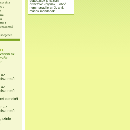
suttogások is tisztán
rsavakra
érthetővé váljanak. Többé
és a
nem marad le arról, amit
mások mondanak.
k
sát.
ai
nak a
 csökkentő
ességéhez.
LL
lvassa az
evők
?
, az
miszerekét.
, az
miszerekét
etikumokét.
án az
miszerekét.
 szinte
.