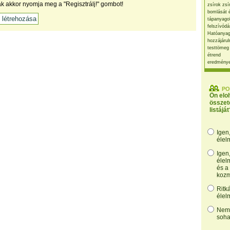
ak akkor nyomja meg a "Regisztrálj!" gombot!
zsírok zsí
bomlását 
tápanyago
felszívódá
Hatóanyag
hozzájárul
testtömeg
étrend
eredmény
PO
Ön elo
összet
listáját
Igen
élel
Igen
élel
és a
kozm
Ritk
élel
Nem,
soha