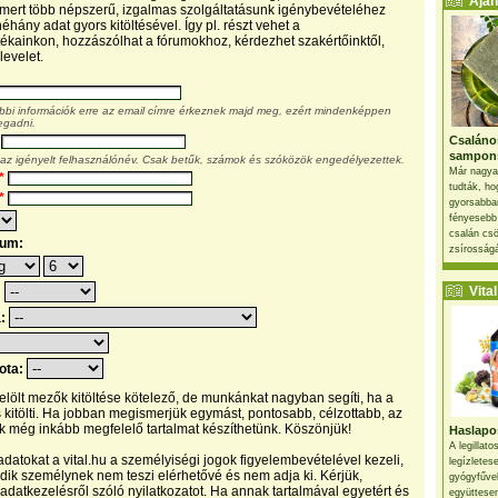
Ajánl
, mert több népszerű, izgalmas szolgáltatásunk igénybevételéhez
éhány adat gyors kitöltésével. Így pl. részt vehet a
kainkon, hozzászólhat a fórumokhoz, kérdezhet szakértőinktől,
levelet.
ábbi információk erre az email címre érkeznek majd meg, ezért mindenképpen
egadni.
Csaláno
sampon
 az igényelt felhasználónév. Csak betűk, számok és szóközök engedélyezettek.
Már nagya
*
tudták, ho
*
gyorsabban
fényesebb
csalán csö
tum:
zsírosságá
Vital 
:
a:
pota:
 jelölt mezők kitöltése kötelező, de munkánkat nagyban segíti, ha a
s kitölti. Ha jobban megismerjük egymást, pontosabb, célzottabb, az
 még inkább megfelelő tartalmat készíthetünk. Köszönjük!
Haslapos
A legillat
datokat a vital.hu a személyiségi jogok figyelembevételével kezeli,
legízletes
ik személynek nem teszi elérhetővé és nem adja ki. Kérjük,
gyógyfűve
 adatkezelésről szóló nyilatkozatot. Ha annak tartalmával egyetért és
együttesen