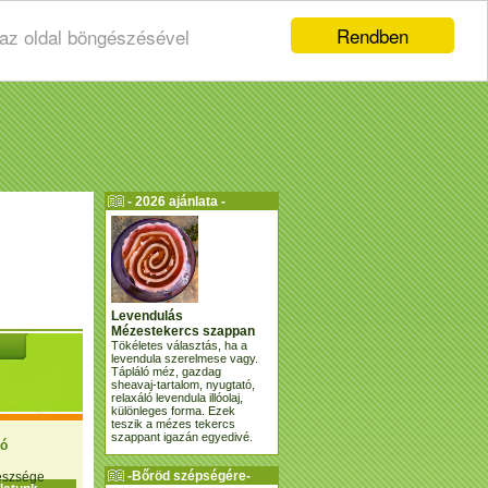
Rendben
 az oldal böngészésével
- 2026 ajánlata -
Levendulás
Mézestekercs szappan
Tökéletes választás, ha a
levendula szerelmese vagy.
Tápláló méz, gazdag
sheavaj-tartalom, nyugtató,
relaxáló levendula illóolaj,
különleges forma. Ezek
teszik a mézes tekercs
szappant igazán egyedivé.
ió
-Bőröd szépségére-
gészsége