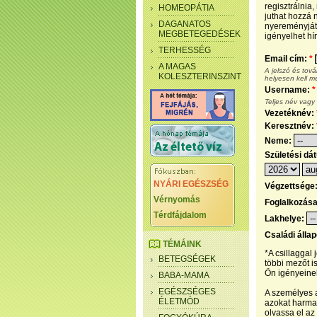
regisztrálnia
HOMEOPÁTIA
juthat hozzá n
DAGANATOS
nyereményjáté
MEGBETEGEDÉSEK
igényelhet hír
TERHESSÉG
Email cím:
*
A MAGAS
A jelszó és tov
KOLESZTERINSZINT
helyesen kell m
Username:
*
Teljes név vagy
Vezetéknév:
Keresztnév:
Neme:
Születési dá
NYÁRI EGÉSZSÉG
Végzettsége
Vérnyomás
Foglalkozás
Térdfájdalom
Lakhelye:
Családi álla
TÉMÁINK
*A csillaggal
BETEGSÉGEK
többi mezőt i
Ön igényeinek
BABA-MAMA
EGÉSZSÉGES
A személyes a
ÉLETMÓD
azokat harmad
olvassa el az