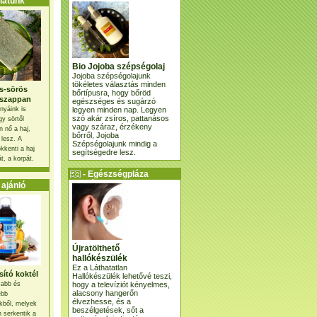
atunk
Bio Jojoba szépségolaj
Jojoba szépségolajunk
tökéletes választás minden
s-sörös
bőrtípusra, hogy bőröd
szappan
egészséges és sugárzó
legyen minden nap. Legyen
nyáink is
szó akár zsíros, pattanásos
gy sörtől
vagy száraz, érzékeny
 nő a haj,
bőrről, Jojoba
 lesz. A
Szépségolajunk mindig a
kkenti a haj
segítségedre lesz.
t, a korpát.
- Egészségpláza
ajánlatunk -
ajánló
Újratölthető
hallókészülék
Ez a Láthatatlan
ító koktél
Hallókészülék lehetővé teszi,
hogy a televíziót kényelmes,
osabb és
alacsony hangerőn
ebb
élvezhesse, és a
kből, melyek
beszélgetések, sőt a
 serkentik a