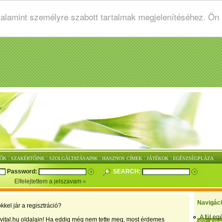
valamint személyre szabott tartalmak megjelenítéséhez. Ön
:
:
:
:
:
ŐK
SZAKÉRTŐINK
SZOLGÁLTATÁSAINK
HASZNOS CÍMEK
JÁTÉKOK
EGÉSZSÉGPLÁZA
Password:
SEARCH:
Elfelejtettem a jelszavam
Navigác
kkel jár a regisztráció?
A fül e
vital.hu oldalain! Ha eddig még nem tette meg, most érdemes